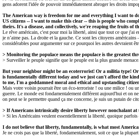
gens adorent l'idée de pouvoir immédiatement abroger les droits impopu
The American way is freedom for me and everything I want to do, bu
US citizens -- I want to make this clear -- this is people who co
theirs. It's a disease, and collectively, we're reaping the fruits of th
Le rêve américain, c'est pour moi la liberté, ainsi que tout ce que j'ai e
je n’aime pas. La droite et la gauche. Ce sont les citoyens américains 
considérables pour argumenter sur ce pourquoi les autres devraient être 
> Monitoring the populace means the populace is the greatest thr
> Surveiller le peuple signifie que le peuple est la plus grande menace
But your neighbor might be an ecoterrorist! Or a militia type! Or
is fundamentally different today and we just can't afford the kind
to me, I'm a goddamned moral and ethical and upstanding citizen.
Mais votre voisin pourrait être un éco-terroriste ! ou une milice ! ou un 
guerre. Le monde est fondamentalement différent aujourd'hui et on ne pe
on peut se le permettre quand ça me concerne, je suis un putain de cito
> If Americans intrinsically desire liberty however nonchalant at ti
> Si les Américains veulent essentiellement la liberté, quoique parfois 
I do not believe that liberty, fundamentally, is what most America
Je ne crois pas que la liberté, fondamentalement, soit ce que la plupart