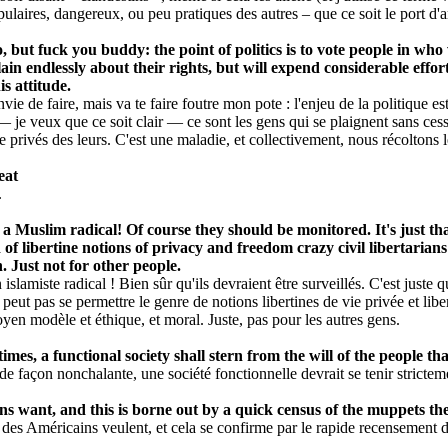
laires, dangereux, ou peu pratiques des autres – que ce soit le port d'a
t fuck you buddy: the point of politics is to vote people in who wil
mplain endlessly about their rights, but will expend considerable e
is attitude.
nvie de faire, mais va te faire foutre mon pote : l'enjeu de la politique e
— je veux que ce soit clair — ce sont les gens qui se plaignent sans cess
privés des leurs. C'est une maladie, et collectivement, nous récoltons les
eat
.
 a Muslim radical! Of course they should be monitored. It's just th
 of libertine notions of privacy and freedom crazy civil libertarian
 Just not for other people.
islamiste radical ! Bien sûr qu'ils devraient être surveillés. C'est juste 
ut pas se permettre le genre de notions libertines de vie privée et liber
yen modèle et éthique, et moral. Juste, pas pour les autres gens.
mes, a functional society shall stern from the will of the people that
de façon nonchalante, une société fonctionnelle devrait se tenir stricteme
ns want, and this is borne out by a quick census of the muppets they 
 des Américains veulent, et cela se confirme par le rapide recensement de