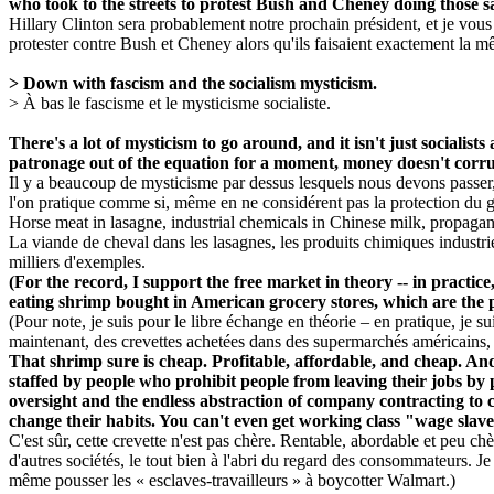
who took to the streets to protest Bush and Cheney doing those s
Hillary Clinton sera probablement notre prochain président, et je vous
protester contre Bush et Cheney alors qu'ils faisaient exactement la 
> Down with fascism and the socialism mysticism.
> À bas le fascisme et le mysticisme socialiste.
There's a lot of mysticism to go around, and it isn't just socialists
patronage out of the equation for a moment, money doesn't corru
Il y a beaucoup de mysticisme par dessus lesquels nous devons passer, e
l'on pratique comme si, même en ne considérent pas la protection du 
Horse meat in lasagne, industrial chemicals in Chinese milk, propagand
La viande de cheval dans les lasagnes, les produits chimiques industriel
milliers d'exemples.
(For the record, I support the free market in theory -- in practic
eating shrimp bought in American grocery stores, which are the pro
(Pour note, je suis pour le libre échange en théorie – en pratique, je
maintenant, des crevettes achetées dans des supermarchés américains, 
That shrimp sure is cheap. Profitable, affordable, and cheap. And
staffed by people who prohibit people from leaving their jobs by 
oversight and the endless abstraction of company contracting to
change their habits. You can't even get working class "wage slav
C'est sûr, cette crevette n'est pas chère. Rentable, abordable et peu ch
d'autres sociétés, le tout bien à l'abri du regard des consommateurs
même pousser les « esclaves-travailleurs » à boycotter Walmart.)