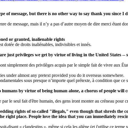
ype of message, but there is no other way to say thank you since I 
nre de message, mais il n’y a pas d’autre moyen de dire merci étant don
ned or granted, inalienable rights
 dotée de droits inaliénables, indivisibles et innés.
re just privileges we get by virtue of living in the United States -
 sont simplement des privilèges acquis par le simple fait de vivre aux Ét
rties under almost any pretext provided you do it overseas somewhere.
ondamentales sous presque n’importe quel prétexte, à condition que ce so
to humans by virtue of being human alone, a chorus of people will co
e par le seul fait d'être humain, des gens iront monter au créneau pour cri
dding rights of so-called "illegals," even though that shreds the co
e right place. People love the idea that you can immediately rescin
 soit-disant « clandestins », même si cela les aliène (et j'utilise ce ter