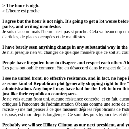
> The hour is nigh.
> L'heure est proche.
I agree but the hour is not nigh. It's going to get a lot worse before
parks, and writing manifestos.
Je suis d'accord mais l'heure n'est pas si proche. Cela va beaucoup emp
d'articles, de places occupées et de manifestes.
I have barely seen anything change in any substantial way in the e
Je n'ai presque rien vu changer de quelque manière que ce soit au cou
People have forgotten how to disagree and respect each other. Almos
Les gens ont oublié comment être en désaccord dans le respect de l'aut
I see no united front, no effective resistance, and in fact, no ho
as some kind of Republican plot (generally skipping right to the
administration. Any hope I may have had for the Left to turn thin
just like their republican counterparts.
Je ne vois aucun front uni, aucune résistance concrète, et en fait, auc
critiques à l'encontre de l'administration Obama comme une sorte de
raciste ») me fait penser à ce que faisaient déjà les républicains de l'
disposé, est mort depuis longtemps. Ce sont des purs hypocrites et déf
Probably we will see Hillary Clinton as our next president, and 