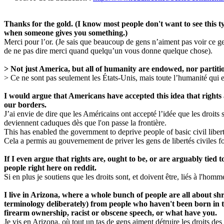
Thanks for the gold. (I know most people don't want to see this t
when someone gives you something.)
Merci pour l’or. (Je sais que beaucoup de gens n’aiment pas voir ce ge
de ne pas dire merci quand quelqu’un vous donne quelque chose).
> Not just America, but all of humanity are endowed, nor partitio
> Ce ne sont pas seulement les États-Unis, mais toute l’humanité qui est
I would argue that Americans have accepted this idea that rights a
our borders.
J’ai envie de dire que les Américains ont accepté l’idée que les droits
deviennent caduques dès que l'on passe la frontière.
This has enabled the government to deprive people of basic civil libe
Cela a permis au gouvernement de priver les gens de libertés civiles f
If I even argue that rights are, ought to be, or are arguably tied 
people right here on reddit.
Si en plus je soutiens que les droits sont, et doivent être, liés à l'homm
I live in Arizona, where a whole bunch of people are all about shre
terminology deliberately) from people who haven't been born in th
firearm ownership, racist or obscene speech, or what have you.
Je vis en Arizona, où tout un tas de gens aiment détruire les droits des