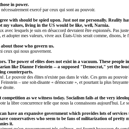
 those in power.
e nécessairement exercé par ceux qui sont au pouvoir.
gree with should be spied upon. Just not me personally. Reality h
t my values, living in the US would be like, well, Narnia.
x avec lesquels je suis en désaccord devraient être espionnés. Pas just
s, et adopter mes valeurs, vivre aux États-Unis serait comme, disons, le 
gy about those who govern us.
armi ceux qui nous gouvernent.
ghbors. The power of elites does not exist in a vacuum. These peopl
arian like Dianne Feinstein -- a supposed "Democrat," yet the loude
wing counterparts.
côté. Le pouvoir des élites n'existe pas dans le vide. Ces gens au pouvoir
nstein – une soit-disante « démocrate », et pourtant la plus bruyante et 
e droite.
mpetition as we witness today. Socialism fails at the very ideology 
abote la libre concurrence telle que nous la connaissons aujourd'hui. Le
ou can have an expansive government which provides lots of services t
 have conservatives who seem to be fans of militarization of pretty 
ies it.
vraiment qu'un gouvernement très coûteux, qui fournit beaucoup de servic