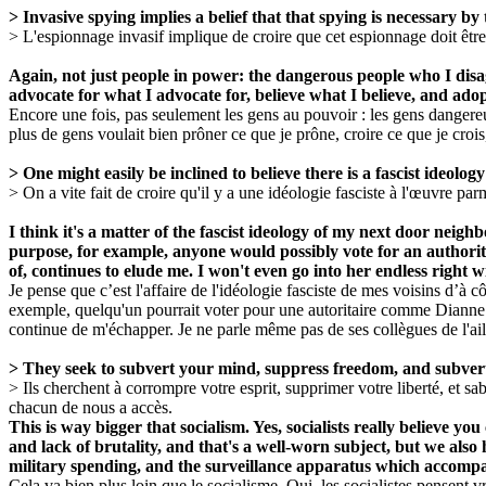
> Invasive spying implies a belief that that spying is necessary by
> L'espionnage invasif implique de croire que cet espionnage doit êtr
Again, not just people in power: the dangerous people who I disa
advocate for what I advocate for, believe what I believe, and adop
Encore une fois, pas seulement les gens au pouvoir : les gens dangereu
plus de gens voulait bien prôner ce que je prône, croire ce que je croi
> One might easily be inclined to believe there is a fascist ideolo
> On a vite fait de croire qu'il y a une idéologie fasciste à l'œuvre p
I think it's a matter of the fascist ideology of my next door nei
purpose, for example, anyone would possibly vote for an authorit
of, continues to elude me. I won't even go into her endless right 
Je pense que c’est l'affaire de l'idéologie fasciste de mes voisins d’à 
exemple, quelqu'un pourrait voter pour une autoritaire comme Dianne Fei
continue de m'échapper. Je ne parle même pas de ses collègues de l'ail
> They seek to subvert your mind, suppress freedom, and subvert co
> Ils cherchent à corrompre votre esprit, supprimer votre liberté, et s
chacun de nous a accès.
This is way bigger that socialism. Yes, socialists really believe y
and lack of brutality, and that's a well-worn subject, but we also
military spending, and the surveillance apparatus which accompan
Cela va bien plus loin que le socialisme. Oui, les socialistes pensent 