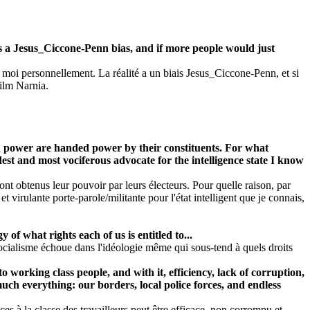
as a Jesus_Ciccone-Penn bias, and if more people would just
e moi personnellement. La réalité a un biais Jesus_Ciccone-Penn, et si
film Narnia.
e in power are handed power by their constituents. For what
st and most vociferous advocate for the intelligence state I know
 ont obtenus leur pouvoir par leurs électeurs. Pour quelle raison, par
virulante porte-parole/militante pour l'état intelligent que je connais,
of what rights each of us is entitled to...
 socialisme échoue dans l'idéologie même qui sous-tend à quels droits
o working class people, and with it, efficiency, lack of corruption,
much everything: our borders, local police forces, and endless
es à la classe des travailleurs peut être efficace, non corrompu et