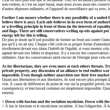
non-violent, et c'est un sujet banal, mais nous avons aussi des conservat
d'autres dépenses militaires, et l'appareil de surveillance qui va avec, b
Further I am unsure whether there is any possibility of a united
believe there is any). Each side believes in its own form of author
or a levelling principle in front of them (in the interests of equalit
and flags. There are still conservatives writing op-eds against po
energy left for this is telling.
De plus je doute qu'il soit possible de former un front uni contre l'auto
pas qu'il y en ait un). Chaque côté croit en sa propre forme d'autoritar
nivellement devant eux (dans l'intérêt de l'égalité, si vous montez cel
agitant devant eux bibles et drapeaux. Il y a encore des conservateurs
militaires. Que les conservateurs aient encore de l'énergie pour cela est
As for libertarians, they are even more at each others throats. Tr
private property, any discussion of an alliance to end endless war 
impossible. Even though neither anarchists nor their free market
Quant aux libertariens et aux libertaires, ils sont encore plus prompts 
voir. À cause de différences de point de vue sur la propriété privée, to
conséquence), et tout travail commun est simplement impossible. Quand 
ennemi.
> Down with fascism and the socialism mysticism. Down with the 
> À bas le fascisme et le mysticisme socialiste. À bas l'oligarchie. À ba