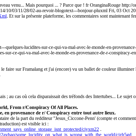
uveau venu... Mais pourquoi ... ? Parce que !
fr
OranginaRouge
http://
014/10/03/11/28/02-au-revoir-blogotext---bonjour-pluxml
Fri, 03 Oct 2
Xml
. Et sur la présente plateforme, les commentaires sont maintenant fe
t---quelques-lucidites-sur-ce-qui-va-mal-avec-le-monde-en-provenance-d
tes-sur-ce-qui-va-mal-avec-le-monde-en-provenance-de-r-conspiracy-ent
le faire sur Framalang et j'ai (encore) vu un ballet de couleur illuminer 
.
s ; au cas où cela disparaissait des tréfonds des Intertubes... Le sujet ori
d, From r/Conspiracy Of All Places.
e, en provenance de r/ Conspiracy entre tout autre lieux.
taire de la part du redditeur ''Jesus_Ciccone-Penn' (compte et commentai
aduction) est visible ici :
nment_says_online_storage_isnt_protected/ciyxm22
.
ts/2avbaq/some_lucidity_on_what_is_wrong_with_the_world/cizh5gd