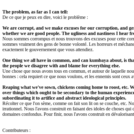
The problem, as far as I can tell:
De ce que je peux en dire, voici le problème :
We are corrupt, and we make excuses for our corruption, and gen
whether we are good people. The ugliness and nastiness I hear fr
Nous sommes corrompus et nous trouvons des excuses pour cette corru
sommes vraiment des gens de bonne volonté. Les horreurs et méchanceté
exactement le gouvernement que vous attendiez.
One thing we all have in common, and can kumbaya about, is that
the people we disagree with and blame for everything else.
Une chose que nous avons tous en commun, et autour de laquelle nous 
bonnes : cela requiert ce que nous voulons, et les ennemis sont ceux 
Reaping what we've sown, chickens coming home to roost, etc. We've 
over things which ought to be secondary to the human experience. W
subordinating it to artifice and abstract ideological principles.
Récolter ce que l'on sème, comme on fait son lit on se couche, etc. No
irrationnel. Nous l'avons construit en faisant des idoles de choses qui
domaines confondus. Pour finir, nous l'avons construit en dévalorisant 
Contributeurs :