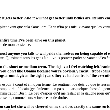
 it gets better. And it will not get better until bellies are literally
irer avant que cela s'améliore. Et ca n'ira pas mieux avant que les ventr
ntire time I've been alive on this planet.
rs de mon existence.
t anyone you talk to will pride themselves on being capable of exact
re. Quasiment tous les gens à qui vous pouvez parler se vantent d'en êtr
pe in the short or medium term. The deja vu I feel watching left-lean
 "you don't like Obama because you're obviously racist" trope) cal
gs around, given the eight years they've had control of the executi
un espoir à court et à moyen terme. Le sentiment de déjà vu que je resse
 complot républicain (généralement en passant par quelque chose du gen
administration Bush. Le peu d'espoir qu'il me restait en la gauche pour qu
enseurs, comme leurs « inverses » de droite.
you can bet she will be cheered on as she does exactly the same so