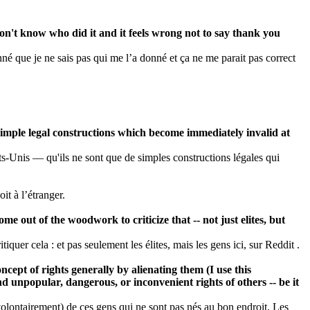
don't know who did it and it feels wrong not to say thank you
né que je ne sais pas qui me l’a donné et ça ne me parait pas correct
- simple legal constructions which become immediately invalid at
ats-Unis — qu'ils ne sont que de simples constructions légales qui
it à l’étranger.
me out of the woodwork to criticize that -- not just elites, but
tiquer cela : et pas seulement les élites, mais les gens ici, sur Reddit .
ncept of rights generally by alienating them (I use this
d unpopular, dangerous, or inconvenient rights of others -- be it
me volontairement) de ces gens qui ne sont pas nés au bon endroit. Les