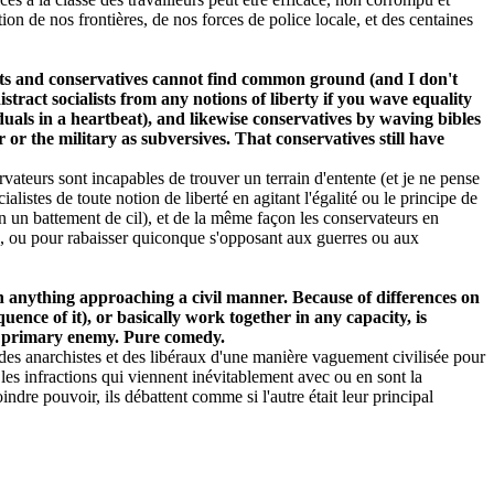
tion de nos frontières, de nos forces de police locale, et des centaines
lists and conservatives cannot find common ground (and I don't
stract socialists from any notions of liberty if you wave equality
dividuals in a heartbeat), and likewise conservatives by waving bibles
or the military as subversives. That conservatives still have
ervateurs sont incapables de trouver un terrain d'entente (et je ne pense
listes de toute notion de liberté en agitant l'égalité ou le principe de
en un battement de cil), et de la même façon les conservateurs en
té, ou pour rabaisser quiconque s'opposant aux guerres ou aux
 in anything approaching a civil manner. Because of differences on
uence of it), or basically work together in any capacity, is
ir primary enemy. Pure comedy.
re des anarchistes et des libéraux d'une manière vaguement civilisée pour
 les infractions qui viennent inévitablement avec ou en sont la
dre pouvoir, ils débattent comme si l'autre était leur principal