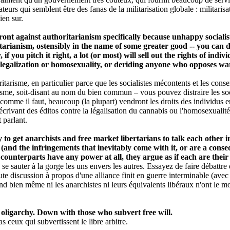
eurs qui semblent être des fanas de la militarisation globale : militarisa
ien sur.
 front against authoritarianism specifically because unhappy socia
itarianism, ostensibly in the name of some greater good -- you can di
y, if you pitch it right, a lot (or most) will sell out the rights of in
t legalization or homosexuality, or deriding anyone who opposes war 
ritarisme, en particulier parce que les socialistes mécontents et les cons
isme, soit-disant au nom du bien commun – vous pouvez distraire les socia
a comme il faut, beaucoup (la plupart) vendront les droits des individus 
 écrivant des éditos contre la légalisation du cannabis ou l'homosexuali
 parlant.
y to get anarchists and free market libertarians to talk each other
(and the infringements that inevitably come with it, or are a conseq
 counterparts have any power at all, they argue as if each are the
à se sauter à la gorge les uns envers les autres. Essayez de faire débatt
ute discussion à propos d'une alliance finit en guerre interminable (avec
bien même ni les anarchistes ni leurs équivalents libéraux n'ont le moin
oligarchy. Down with those who subvert free will.
s ceux qui subvertissent le libre arbitre.