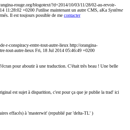
orangina-rouge.org/blogotext/?d=2014/10/03/11/28/02-au-revoir-
014 11:28:02 +0200
J'utilise maintenant un autre CMS, aKa
Système
rmés. Il est toujours possible de me
contacter
e-r-conspiracy-entre-tout-autre-lieux
http://orangina-
re-tout-autre-lieux
Fri, 18 Jul 2014 05:46:49 +0200
l'écran pour aboutir à une traduction. C'était très beau ! Une belle
ginal est sujet à disparition, c'est pour ça que je publie la trad' ici
res effacés) à 'masterwit' (republié par 'delta-TL' )