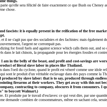
ame things.
 parie qu'elle sera félicité de faire exactement ce que Bush ou Cheney a
même chose.
 and fascists: it is equally present in the reification of the free ma
pt.
t il ne s'agit pas que des socialistes et des fachistes: mais également de
gouvernement, l'argent ne corrompait pas.
izing for fossil fuels and against science which calls them out, and so
s dans le lait chinois, la propagande pour les énergies fossiles et contre
e, I am in the belly of the beast, and profit and cost-savings are w
duct of literal slave labor in places like Thailand.
 suis dans l'oeil du cyclone, quand le profit est véneré comme une idole
qui sont le produit d'un véritable esclavage dans des pays comme la Th
 produced by slave labor: that is to say, produced through endless 
pointing firearms at their workers. They get away with this not bec
 company, contracting to company, obscures it from consumers. I 
es" to boycott Walmart.)
ère. Et produite par le travail d'esclaves: ce qui veut dire, par une quan
. Je me demande combien de consommateurs, même en sachant cela, serai