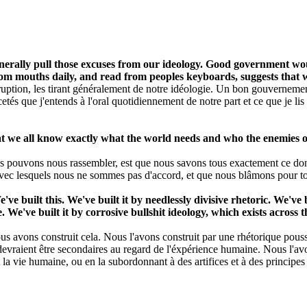
erally pull those excuses from our ideology. Good government wou
om mouths daily, and read from peoples keyboards, suggests that w
ption, les tirant généralement de notre idéologie. Un bon gouverneme
s que j'entends à l'oral quotidiennement de notre part et ce que je lis
 we all know exactly what the world needs and who the enemies of 
pouvons nous rassembler, est que nous savons tous exactement ce dont 
avec lesquels nous ne sommes pas d'accord, et que nous blâmons pour to
built this. We've built it by needlessly divisive rhetoric. We've bui
e've built it by corrosive bullshit ideology, which exists across t
us avons construit cela. Nous l'avons construit par une rhétorique pouss
 devraient être secondaires au regard de l'éxpérience humaine. Nous l'av
la vie humaine, ou en la subordonnant à des artifices et à des principes 