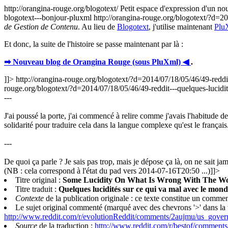
http://orangina-rouge.org/blogotext/
Petit espace d'expression d'un no
blogotext---bonjour-pluxml
http://orangina-rouge.org/blogotext/?d=2
de Gestion de Contenu
. Au lieu de
Blogotext
, j'utilise maintenant
Plu
Et donc, la suite de l'histoire se passe maintenant par là :
➡ Nouveau blog de Orangina Rouge (sous PluXml) ◀
.
]]>
http://orangina-rouge.org/blogotext/?d=2014/07/18/05/46/49-reddi
rouge.org/blogotext/?d=2014/07/18/05/46/49-reddit---quelques-lucidi
---
J'ai poussé la porte, j'ai commencé à relire comme j'avais l'habitude de 
solidarité pour traduire cela dans la langue complexe qu'est le français
---
De quoi ça parle ? Je sais pas trop, mais je dépose ça là, on ne sait jamai
(NB : cela correspond à l'état du pad vers 2014-07-16T20:50 ...)]]>
Titre original :
Some Lucidity On What Is Wrong With The Worl
Titre traduit :
Quelques lucidités sur ce qui va mal avec le mond
Contexte
de la publication originale : ce texte constitue un commen
Le sujet original commenté (marqué avec des chevrons '>' dans la tr
http://www.reddit.com/r/evolutionReddit/comments/2aujmu/us_gover
Source
de la traduction :
http://www.reddit.com/r/bestof/commen