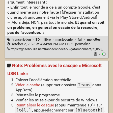
argument intéressant :
« Enfin tout le monde a déjà un compte Google, c'est
quand même pas notre faute ! [d'exiger l'installation
d'une appli uniquement via le Play Store d'Android]
— Alors déjà, NON, pas tout le monde.
Et quand on voit
un problème, en général on essaie de la résoudre,
pas de l'accentuer.
»
transcription
·
BD
·
libre
·
mastodonte
·
fail
·
menottes
October 2, 2023 at 4:34:58 PM GMT+2 * ·
permalien
https://grisebouille.net/franceconnect-ou-gafamconnect/lf_058_14.png
·
Note: Problèmes avec le casque « Microsoft
USB Link »
Enlever l’accélération matérielle
Vider le cache
(supprimer dossiers
Teams
dans
AppData)
Réinstaller le programme
Vérifier les mise-à-jour de sécurité de Windows
Réinitialiser le casque
(appui maintenue 10"+ sur
[tél.]
, appui-relâchement sur
[bluetooth]
,