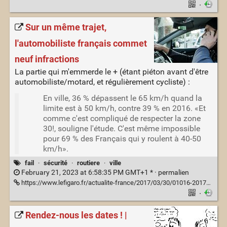
·
Sur un même trajet,
l'automobiliste français commet
neuf infractions
La partie qui m'emmerde le + (étant piéton avant d'être
automobiliste/motard, et régulièrement cycliste) :
En ville, 36 % dépassent le 65 km/h quand la
limite est à 50 km/h, contre 39 % en 2016. «Et
comme c'est compliqué de respecter la zone
30!, souligne l'étude. C'est même impossible
pour 69 % des Français qui y roulent à 40-50
km/h».
fail
·
sécurité
·
routiere
·
ville
February 21, 2023 at 6:58:35 PM GMT+1 * ·
permalien
https://www.lefigaro.fr/actualite-france/2017/03/30/01016-20170330ARTFIG00004-l-automobiliste-commet-neuf-infractions-sur-un-meme-trajet.php
·
Rendez-nous les dates ! |