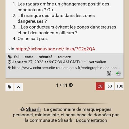
Les radars amène un changement positif des
conducteurs ? Ou…
…Il manque des radars dans les zones
dangereuses ?
…Les conducteurs évitent les zones dangereuses
et ont des accidents ailleurs ?
On ne sait pas.
via
https://sebsauvage.net/links/?C2g2QA
fail
·
carte
·
sécurité
·
routiere
January 27, 2023 at 9:07:39 AM GMT+1 * ·
permalien
https://www.onisr.securite-routiere.gouv.fr/cartographie-des-accidents-metropole-dom-tom
·
1 / 11
20
50
100
Shaarli
· Le gestionnaire de marque-pages
personnel, minimaliste, et sans base de données par
la communauté Shaarli ·
Documentation