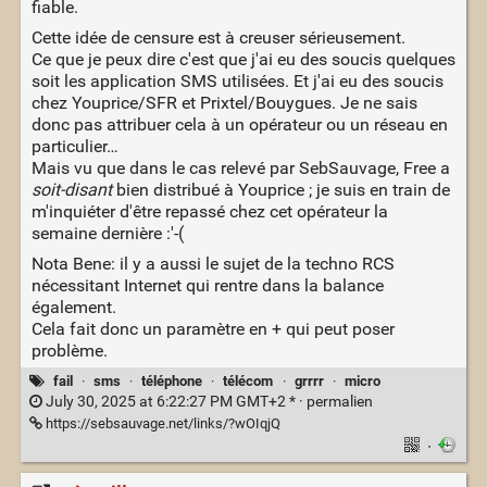
fiable.
Cette idée de censure est à creuser sérieusement.
Ce que je peux dire c'est que j'ai eu des soucis quelques
soit les application SMS utilisées. Et j'ai eu des soucis
chez Youprice/SFR et Prixtel/Bouygues. Je ne sais
donc pas attribuer cela à un opérateur ou un réseau en
particulier…
Mais vu que dans le cas relevé par SebSauvage, Free a
soit-disant
bien distribué à Youprice ; je suis en train de
m'inquiéter d'être repassé chez cet opérateur la
semaine dernière :'-(
Nota Bene: il y a aussi le sujet de la techno RCS
nécessitant Internet qui rentre dans la balance
également.
Cela fait donc un paramètre en + qui peut poser
problème.
fail
·
sms
·
téléphone
·
télécom
·
grrrr
·
micro
July 30, 2025 at 6:22:27 PM GMT+2 * ·
permalien
https://sebsauvage.net/links/?wOIqjQ
·