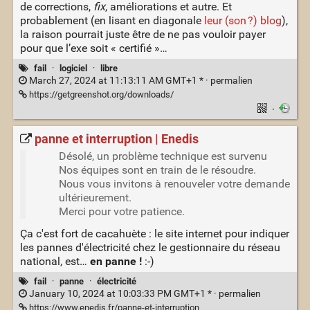
de corrections,
fix
, améliorations et autre. Et
probablement (en lisant en diagonale
leur (son ?) blog
),
la raison pourrait juste être de ne pas vouloir payer
pour que l’exe soit « certifié »…
fail
·
logiciel
·
libre
March 27, 2024 at 11:13:11 AM GMT+1 * ·
permalien
https://getgreenshot.org/downloads/
·
panne et interruption | Enedis
Désolé, un problème technique est survenu
Nos équipes sont en train de le résoudre.
Nous vous invitons à renouveler votre demande
ultérieurement.
Merci pour votre patience.
Ça c'est fort de cacahuète : le site internet pour indiquer
les pannes d'électricité chez le gestionnaire du réseau
national, est…
en panne !
:-)
fail
·
panne
·
électricité
January 10, 2024 at 10:03:33 PM GMT+1 * ·
permalien
https://www.enedis.fr/panne-et-interruption