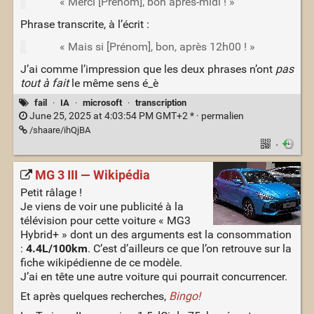
« Merci [Prénom], bon après-midi ! »
Phrase transcrite, à l’écrit :
« Mais si [Prénom], bon, après 12h00 ! »
J’ai comme l’impression que les deux phrases n’ont
pas
tout à fait
le même sens é_è
fail
·
IA
·
microsoft
·
transcription
June 25, 2025 at 4:03:54 PM GMT+2 * ·
permalien
/shaare/ihQjBA
·
MG 3 III — Wikipédia
Petit râlage !
Je viens de voir une publicité à la
télévision pour cette voiture « MG3
Hybrid+ » dont un des arguments est la consommation
:
4.4L/100km
. C’est d’ailleurs ce que l’on retrouve sur la
fiche wikipédienne de ce modèle.
J’ai en tête une autre voiture qui pourrait concurrencer.
Et après quelques recherches,
Bingo!