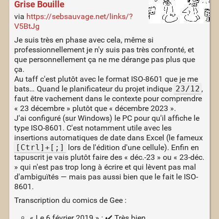
Grise Bouille
via
https://sebsauvage.net/links/?
V5BtJg
Je suis très en phase avec cela, même si
professionnellement je n'y suis pas très confronté, et
que personnellement ça ne me dérange pas plus que
ça.
Au taff c'est plutôt avec le format ISO-8601 que je me
bats… Quand le planificateur du projet indique
23/12
,
faut être vachement dans le contexte pour comprendre
« 23 décembre » plutôt que « décembre 2023 ».
J'ai configuré (sur Windows) le PC pour qu'il affiche le
type ISO-8601. C'est notamment utile avec les
insertions automatiques de date dans Excel (le fameux
[Ctrl]+[;]
lors de l'édition d'une cellule). Enfin en
tapuscrit je vais plutôt faire des « déc.-23 » ou « 23-déc.
» qui n'est pas trop long à écrire et qui lèvent pas mal
d'ambiguïtés — mais pas aussi bien que le fait le ISO-
8601.
Transcription du comics de Gee :
« Le 6 février 2019 » : ✔️ Très bien