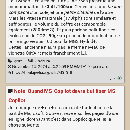
La Twingo II en version 1.5 dCi de 75ch présente une
consommation de
3.4L/100km
. Certes on a une
berline
compacte
d’un côté, et une
petite citadine
de l’autre.
Mais les vitesse maximale (170kph) sont similaire et
suffisantes, le volume du coffre est comparable
également (280dm^ 3). Et puis parlons pollution : les
émissions de CO2 : 90g/km pour cette motorisation de
la Twingo versus 100 pour la MG3 Hydrid+.
Certes l’ancienne n’aura pas le même niveau de
vignette Crit’Air ; mais franchement […].
grrrr
·
fail
·
voiture
November 15, 2024 at 5:25:59 PM GMT+1 * ·
permalien
https://fr.wikipedia.org/wiki/MG_3_III
·
Note: Quand MS-Copilot devrait utiliser MS-
Copilot
Je remarque de + en + un soucis de traduction de la
part de Microsoft. Souvent repéré sur les pages d'aide
en ligne, dorénavant c'est dans Copilot que je lis la
chose suivante :