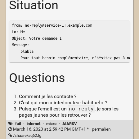
Situation
from: no-reply@service-IT.example.com

to: Me

Object: Votre demande IT

Message: 

    blabla

    Pour tout besoin complémentaire, n'hésitez pas à nous 
Questions
Comment je les contacte ?
C'est qui mon « interlocuteur habituel » ?
Puisque l'email est un
no-reply
, je sors les
pages jaunes pour les retrouver ?
fail
·
internet
·
micro
·
AIARSV
March 16, 2023 at 2:59:42 PM GMT+1 * ·
permalien
/shaare/aq62Jg