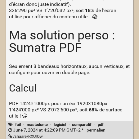
d’écran donc juste indicatif).
326’290 px² VS 1’720’032 px², soit
18%
de l’écran
utilisé pour afficher du contenu utile… 😱
Ma solution perso :
Sumatra PDF
Seulement 3 bandeaux horizontaux, aucun verticaux, et
configuré pour ouvrir en double page.
Calcul
PDF 1424×1000px pour un écr 1920×1080px.
1’424’000 px² VS 2’073’600 px², soit
68%
de surface
utile ! 🤩
fail
·
mastodonte
·
logiciel
·
comparatif
·
pdf
June 7, 2024 at 4:22:09 PM GMT+2 * ·
permalien
/shaare/RXUIOw