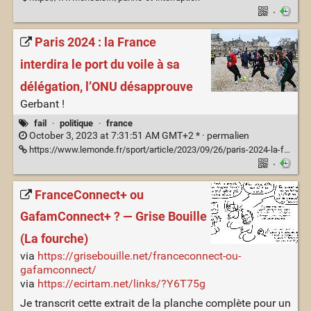
·
Paris 2024 : la France
interdira le port du voile à sa
délégation, l’ONU désapprouve
Gerbant !
fail
·
politique
·
france
October 3, 2023 at 7:31:51 AM GMT+2 * ·
permalien
https://www.lemonde.fr/sport/article/2023/09/26/paris-2024-la-france-interdira-le-port-du-voile-a-sa-delegation-l-onu-desapprouve_6191120_3242.html
·
FranceConnect+ ou
GafamConnect+ ? — Grise Bouille
(La fourche)
via
https://grisebouille.net/franceconnect-ou-
gafamconnect/
via
https://ecirtam.net/links/?Y6T75g
Je transcrit cette extrait de la planche complète pour un