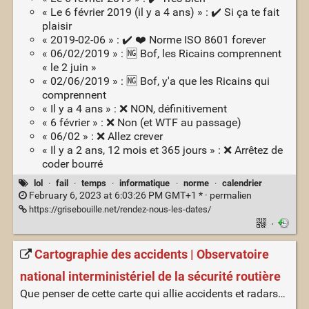
« Le 6 février 2019 (il y a 4 ans) » : ✔️ Si ça te fait
plaisir
« 2019-02-06 » : ✔️ ❤️ Norme ISO 8601 forever
« 06/02/2019 » : 🆖 Bof, les Ricains comprennent
« le 2 juin »
« 02/06/2019 » : 🆖 Bof, y'a que les Ricains qui
comprennent
« Il y a 4 ans » : ❌ NON, définitivement
« 6 février » : ❌ Non (et WTF au passage)
« 06/02 » : ❌ Allez crever
« Il y a 2 ans, 12 mois et 365 jours » : ❌ Arrêtez de
coder bourré
lol
·
fail
·
temps
·
informatique
·
norme
·
calendrier
February 6, 2023 at 6:03:26 PM GMT+1 * ·
permalien
https://grisebouille.net/rendez-nous-les-dates/
·
Cartographie des accidents | Observatoire
national interministériel de la sécurité routière
Que penser de cette carte qui allie accidents et radars…