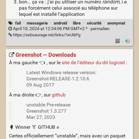
bon… ça va : j’ai pu utiliser un numéro
random
, i.e.
pas forcément celui associé au téléphone sur
lequel est installé l’application
fail
·
messagerie
·
android
·
libre
·
sécurité
·
anonymat
April 10, 2024 at 12:34:06 PM GMT+2 * ·
permalien
https://sebsauvage.net/links/?wUl6Pg
·
Greenshot — Downloads
À ma gauche 👈 , sur le
site de l’éditeur du-dit logiciel
:
Latest Windows release version:
Greenshot-RELEASE-1.2.10.6
09 Aug 2017
À ma droite 👉, sur
github
unstable Pre-release
Greenshot 1.3.277
Mar 27, 2023
🥊 Winner 🏅 GITHUB ✊
Certes officiellement “unstable”, mais avec un paquet