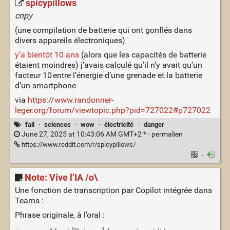
spicypillows
cripy
(une compilation de batterie qui ont gonflés dans
divers appareils électroniques)
y’a bientôt 10 ans
(alors que les capacités de batterie
étaient moindres) j’avais calculé qu’il n’y avait qu’un
facteur 10 entre l’énergie d’une grenade et la batterie
d’un smartphone
via
https://www.randonner-
leger.org/forum/viewtopic.php?pid=727022#p727022
fail
·
sciences
·
wow
·
électricité
·
danger
June 27, 2025 at 10:43:06 AM GMT+2 * ·
permalien
https://www.reddit.com/r/spicypillows/
·
Note: Vive l’IA /o\
Une fonction de transcription par Copilot intégrée dans
Teams :
Phrase originale, à l’oral :