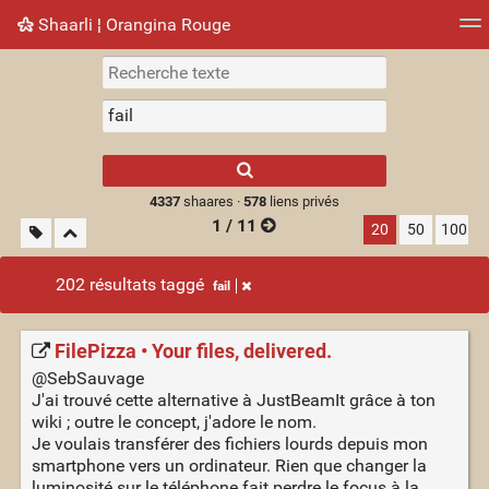
Shaarli ¦ Orangina Rouge
Nuage de tags
Mur d'images
Quotidien
► Jouer
Type 1 or more
characters for
results.
4337
shaares ·
578
liens privés
1 / 11
20
50
100
202 résultats taggé
fail
FilePizza • Your files, delivered.
@SebSauvage
J'ai trouvé cette alternative à JustBeamIt grâce à ton
wiki ; outre le concept, j'adore le nom.
Je voulais transférer des fichiers lourds depuis mon
smartphone vers un ordinateur. Rien que changer la
luminosité sur le téléphone fait perdre le focus à la