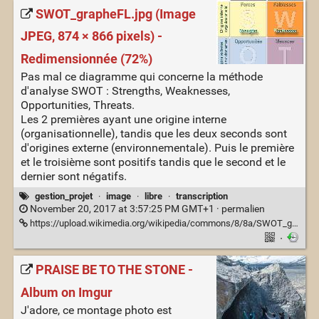
SWOT_grapheFL.jpg (Image
JPEG, 874 × 866 pixels) -
Redimensionnée (72%)
Pas mal ce diagramme qui concerne la méthode
d'analyse SWOT : Strengths, Weaknesses,
Opportunities, Threats.
Les 2 premières ayant une origine interne
(organisationnelle), tandis que les deux seconds sont
d'origines externe (environnementale). Puis le première
et le troisième sont positifs tandis que le second et le
dernier sont négatifs.
gestion_projet
·
image
·
libre
·
transcription
November 20, 2017 at 3:57:25 PM GMT+1 ·
permalien
https://upload.wikimedia.org/wikipedia/commons/8/8a/SWOT_grapheFL.jpg?uselang=fr
·
PRAISE BE TO THE STONE -
Album on Imgur
J'adore, ce montage photo est