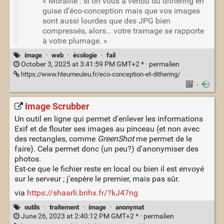
« Moralité : si on vous a vendu du dithering en
guise d’éco-conception mais que vos images
sont aussi lourdes que des JPG bien
compressés, alors… votre tramage se rapporte
à votre plumage. »
image
·
web
·
écologie
·
fail
October 3, 2025 at 3:41:59 PM GMT+2 * ·
permalien
https://www.hteumeuleu.fr/eco-conception-et-dithering/
·
Image Scrubber
Un outil en ligne qui permet d'enlever les informations
Exif et de flouter ses images au pinceau (et non avec
des rectangles, comme
GreenShot
me permet de le
faire). Cela permet donc (un peu?) d'anonymiser des
photos.
Est-ce que le fichier reste en local ou bien il est envoyé
sur le serveur ; j'espère le premier, mais pas sûr.
via
https://shaarli.brihx.fr/?kJ47ng
outils
·
traitement
·
image
·
anonymat
June 26, 2023 at 2:40:12 PM GMT+2 * ·
permalien