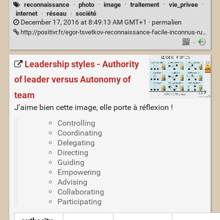
reconnaissance
·
photo
·
image
·
traitement
·
vie_privee
·
internet
·
réseau
·
société
December 17, 2016 at 8:49:13 AM GMT+1 ·
permalien
http://positivr.fr/egor-tsvetkov-reconnaissance-facile-inconnus-russie/
·
Leadership styles - Authority
of leader versus Autonomy of
team
J'aime bien cette image, elle porte à réflexion !
Controlling
Coordinating
Delegating
Directing
Guiding
Empowering
Advising
Collaborating
Participating