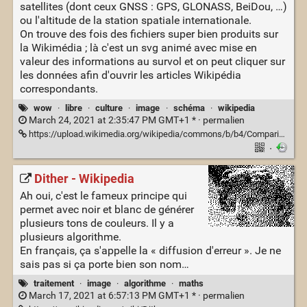
satellites (dont ceux GNSS : GPS, GLONASS, BeiDou, …)
ou l'altitude de la station spatiale internationale.
On trouve des fois des fichiers super bien produits sur
la Wikimédia ; là c'est un svg animé avec mise en
valeur des informations au survol et on peut cliquer sur
les données afin d'ouvrir les articles Wikipédia
correspondants.
wow
·
libre
·
culture
·
image
·
schéma
·
wikipedia
March 24, 2021 at 2:35:47 PM GMT+1 * ·
permalien
https://upload.wikimedia.org/wikipedia/commons/b/b4/Comparison_satellite_navigation_orbits.svg
·
Dither - Wikipedia
Ah oui, c'est le fameux principe qui
permet avec noir et blanc de générer
plusieurs tons de couleurs. Il y a
plusieurs algorithme.
En français, ça s'appelle la « diffusion d'erreur ». Je ne
sais pas si ça porte bien son nom…
traitement
·
image
·
algorithme
·
maths
March 17, 2021 at 6:57:13 PM GMT+1 * ·
permalien