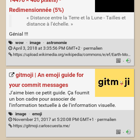
14476 × 480 pixels) -
Redimensionnée (5%)
« Distance entre la Terre et la Lune - Tailles et
distance à l'échelle. »
Génial !!!
wow
·
image
·
astronomie
April 3, 2018 at 3:35:56 PM GMT+2 ·
permalien
https://upload.wikimedia.org/wikipedia/commons/e/ef/Earth-Moon.png?uselang=fr
·
gitmoji | An emoji guide for
your commit messages
J'aime bien ce petit guide. Ça fournit
un bon cadre pour associer de
l'information textuelle à de l'information visuelle.
image
·
emoji
November 21, 2017 at 5:20:08 PM GMT+1 ·
permalien
https://gitmoji.carloscuesta.me/
·