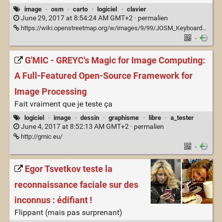
image
·
osm
·
carto
·
logiciel
·
clavier
June 29, 2017 at 8:54:24 AM GMT+2 ·
permalien
https://wiki.openstreetmap.org/w/images/9/99/JOSM_Keyboard_shortcuts_cheat_sheet.png
·
G'MIC - GREYC's Magic for Image Computing:
A Full-Featured Open-Source Framework for
Image Processing
Fait vraiment que je teste ça
logiciel
·
image
·
dessin
·
graphisme
·
libre
·
a_tester
June 4, 2017 at 8:52:13 AM GMT+2 ·
permalien
http://gmic.eu/
·
Egor Tsvetkov teste la
reconnaissance faciale sur des
inconnus : édifiant !
Flippant (mais pas surprenant)