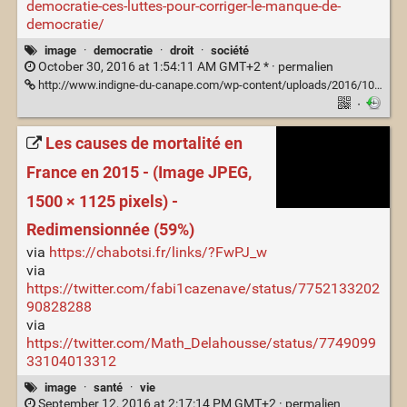
democratie-ces-luttes-pour-corriger-le-manque-de-
democratie/
image
·
democratie
·
droit
·
société
October 30, 2016 at 1:54:11 AM GMT+2 * ·
permalien
http://www.indigne-du-canape.com/wp-content/uploads/2016/10/peuple-pouvoir.jpg
·
Les causes de mortalité en
France en 2015 - (Image JPEG,
1500 × 1125 pixels) -
Redimensionnée (59%)
via
https://chabotsi.fr/links/?FwPJ_w
via
https://twitter.com/fabi1cazenave/status/7752133202
90828288
via
https://twitter.com/Math_Delahousse/status/7749099
33104013312
image
·
santé
·
vie
September 12, 2016 at 2:17:14 PM GMT+2 ·
permalien