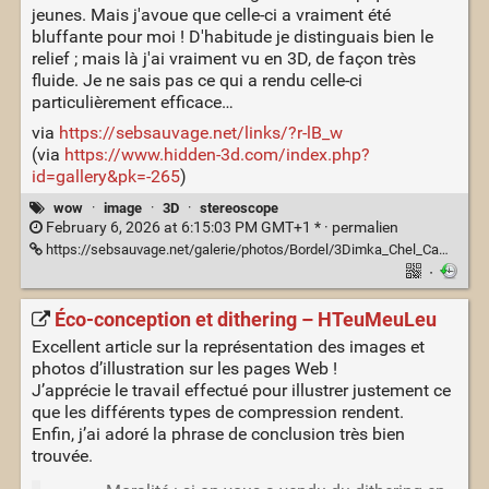
jeunes. Mais j'avoue que celle-ci a vraiment été
bluffante pour moi ! D'habitude je distinguais bien le
relief ; mais là j'ai vraiment vu en 3D, de façon très
fluide. Je ne sais pas ce qui a rendu celle-ci
particulièrement efficace…
via
https://sebsauvage.net/links/?r-lB_w
(via
https://www.hidden-3d.com/index.php?
id=gallery&pk=-265
)
wow
·
image
·
3D
·
stereoscope
February 6, 2026 at 6:15:03 PM GMT+1 * ·
permalien
https://sebsauvage.net/galerie/photos/Bordel/3Dimka_Chel_Camel.jpg
·
Éco-conception et dithering – HTeuMeuLeu
Excellent article sur la représentation des images et
photos d’illustration sur les pages Web !
J’apprécie le travail effectué pour illustrer justement ce
que les différents types de compression rendent.
Enfin, j’ai adoré la phrase de conclusion très bien
trouvée.