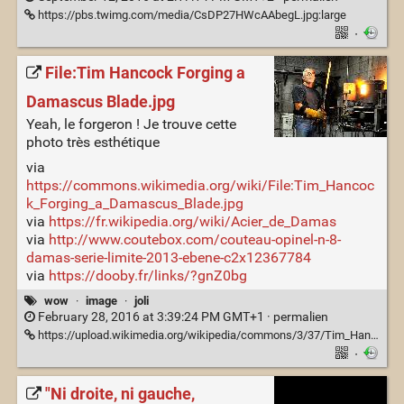
https://pbs.twimg.com/media/CsDP27HWcAAbegL.jpg:large
·
File:Tim Hancock Forging a
Damascus Blade.jpg
Yeah, le forgeron ! Je trouve cette
photo très esthétique
via
https://commons.wikimedia.org/wiki/File:Tim_Hancoc
k_Forging_a_Damascus_Blade.jpg
via
https://fr.wikipedia.org/wiki/Acier_de_Damas
via
http://www.coutebox.com/couteau-opinel-n-8-
damas-serie-limite-2013-ebene-c2x12367784
via
https://dooby.fr/links/?gnZ0bg
wow
·
image
·
joli
February 28, 2016 at 3:39:24 PM GMT+1 ·
permalien
https://upload.wikimedia.org/wikipedia/commons/3/37/Tim_Hancock_Forging_a_Damascus_Blade.jpg
·
"Ni droite, ni gauche,