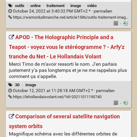
outils
·
online
·
traitement
·
image
·
vidéo
October 24, 2022 at 3:40:32 PM GMT+2 * ·
permalien
https://warriordudimanche.net/article1586/outils-traitement-image-automatique
·
APOD - The Holographic Principle and a
Teapot - voyez vous le stéréogramme ? - Arfy'z
tranche du Net - Le Hollandais Volant
Merci Timo de m'avoir ressorti le nom. J'en parlais
justement y'a pas longtemps et je ne me rappelais plus
comment ça s'appelle.
3D
·
image
October 12, 2021 at 11:28:18 AM GMT+2 * ·
permalien
https://lehollandaisvolant.net/?id=20211011190740
·
Comparison of several satellite navigation
system orbits
Magnifique schéma avec les différentes orbites de