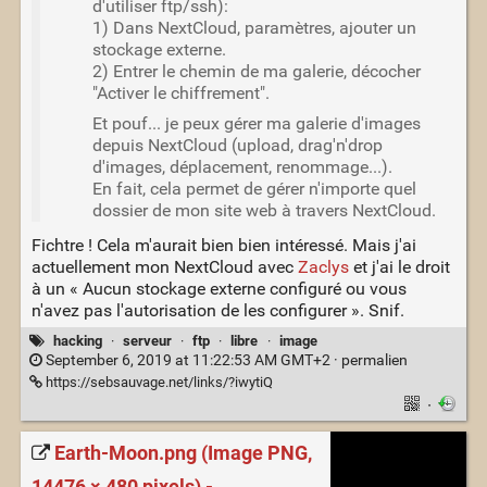
d'utiliser ftp/ssh):
1) Dans NextCloud, paramètres, ajouter un
stockage externe.
2) Entrer le chemin de ma galerie, décocher
"Activer le chiffrement".
Et pouf... je peux gérer ma galerie d'images
depuis NextCloud (upload, drag'n'drop
d'images, déplacement, renommage...).
En fait, cela permet de gérer n'importe quel
dossier de mon site web à travers NextCloud.
Fichtre ! Cela m'aurait bien bien intéressé. Mais j'ai
actuellement mon NextCloud avec
Zaclys
et j'ai le droit
à un « Aucun stockage externe configuré ou vous
n'avez pas l'autorisation de les configurer ». Snif.
hacking
·
serveur
·
ftp
·
libre
·
image
September 6, 2019 at 11:22:53 AM GMT+2 ·
permalien
https://sebsauvage.net/links/?iwytiQ
·
Earth-Moon.png (Image PNG,