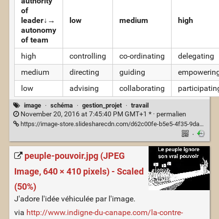
authority
of
leader↓→
low
medium
high
autonomy
of team
high
controlling
co-ordinating
delegating
medium
directing
guiding
empowerin
low
advising
collaborating
participatin
image
·
schéma
·
gestion_projet
·
travail
November 20, 2016 at 7:45:40 PM GMT+1 * ·
permalien
https://image-store.slidesharecdn.com/d62c00fe-b5e5-4f35-9da9-513a87fffbc3-large.png
·
peuple-pouvoir.jpg (JPEG
Image, 640 × 410 pixels) - Scaled
(50%)
J'adore l'idée véhiculée par l'image.
via
http://www.indigne-du-canape.com/la-contre-