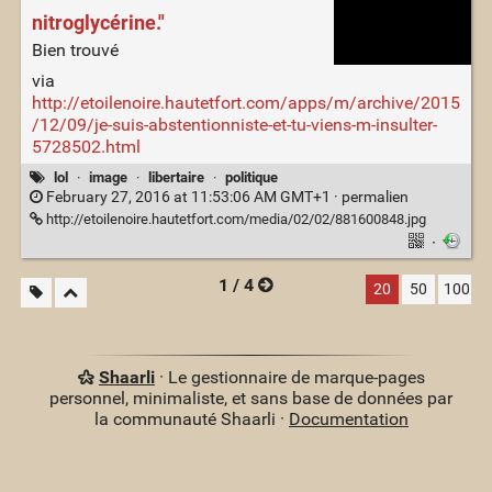
nitroglycérine."
Bien trouvé
via
http://etoilenoire.hautetfort.com/apps/m/archive/2015
/12/09/je-suis-abstentionniste-et-tu-viens-m-insulter-
5728502.html
lol
·
image
·
libertaire
·
politique
February 27, 2016 at 11:53:06 AM GMT+1 ·
permalien
http://etoilenoire.hautetfort.com/media/02/02/881600848.jpg
·
1 / 4
20
50
100
Shaarli
· Le gestionnaire de marque-pages
personnel, minimaliste, et sans base de données par
la communauté Shaarli ·
Documentation