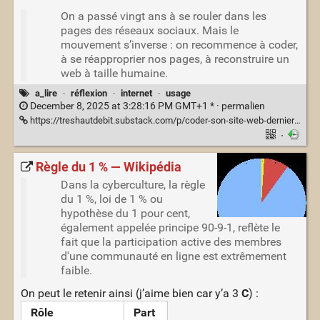
On a passé vingt ans à se rouler dans les
pages des réseaux sociaux. Mais le
mouvement s’inverse : on recommence à coder,
à se réapproprier nos pages, à reconstruire un
web à taille humaine.
a_lire
·
réflexion
·
internet
·
usage
December 8, 2025 at 3:28:16 PM GMT+1 * ·
permalien
https://treshautdebit.substack.com/p/coder-son-site-web-dernier-geste
·
Règle du 1 % — Wikipédia
Dans la cyberculture, la règle
du 1 %, loi de 1 % ou
hypothèse du 1 pour cent,
également appelée principe 90-9-1, reflète le
fait que la participation active des membres
d'une communauté en ligne est extrêmement
faible.
On peut le retenir ainsi (j’aime bien car y’a 3
C
) :
Rôle
Part