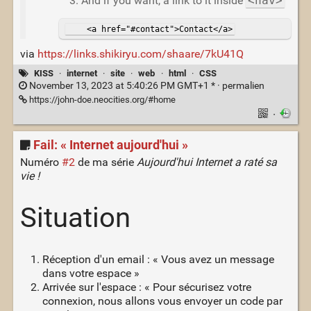
And if you want, a link to it inside
<nav>
    <a href="#contact">Contact</a>
via
https://links.shikiryu.com/shaare/7kU41Q
KISS
·
internet
·
site
·
web
·
html
·
CSS
November 13, 2023 at 5:40:26 PM GMT+1 * ·
permalien
https://john-doe.neocities.org/#home
·
Fail: « Internet aujourd'hui »
Numéro
#2
de ma série
Aujourd'hui Internet a raté sa
vie !
Situation
Réception d'un email : « Vous avez un message
dans votre espace »
Arrivée sur l'espace : « Pour sécurisez votre
connexion, nous allons vous envoyer un code par