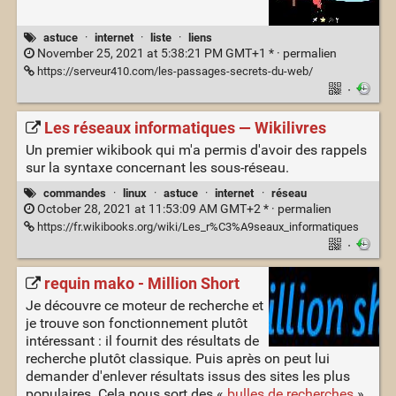
astuce
·
internet
·
liste
·
liens
November 25, 2021 at 5:38:21 PM GMT+1 * ·
permalien
https://serveur410.com/les-passages-secrets-du-web/
·
Les réseaux informatiques — Wikilivres
Un premier wikibook qui m'a permis d'avoir des rappels
sur la syntaxe concernant les sous-réseau.
commandes
·
linux
·
astuce
·
internet
·
réseau
October 28, 2021 at 11:53:09 AM GMT+2 * ·
permalien
https://fr.wikibooks.org/wiki/Les_r%C3%A9seaux_informatiques
·
requin mako - Million Short
Je découvre ce moteur de recherche et
je trouve son fonctionnement plutôt
intéressant : il fournit des résultats de
recherche plutôt classique. Puis après on peut lui
demander d'enlever résultats issus des sites les plus
populaires. Cela nous sort des «
bulles de recherches
»