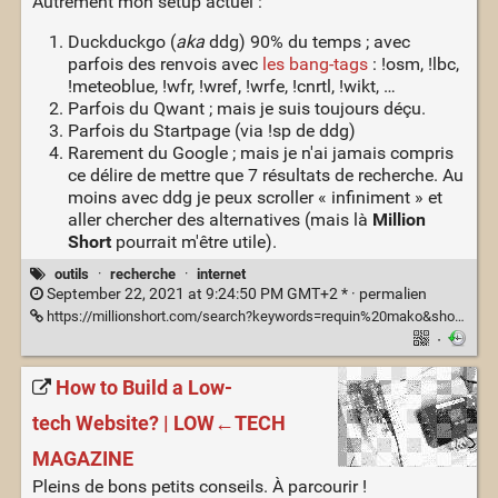
Autrement mon setup actuel :
Duckduckgo (
aka
ddg) 90% du temps ; avec
parfois des renvois avec
les bang-tags
: !osm, !lbc,
!meteoblue, !wfr, !wref, !wrfe, !cnrtl, !wikt, …
Parfois du Qwant ; mais je suis toujours déçu.
Parfois du Startpage (via !sp de ddg)
Rarement du Google ; mais je n'ai jamais compris
ce délire de mettre que 7 résultats de recherche. Au
moins avec ddg je peux scroller « infiniment » et
aller chercher des alternatives (mais là
Million
Short
pourrait m'être utile).
outils
·
recherche
·
internet
September 22, 2021 at 9:24:50 PM GMT+2 * ·
permalien
https://millionshort.com/search?keywords=requin%20mako&shopping=&chat=&remove=100&country=fr-FR&dt=
·
How to Build a Low-
tech Website? | LOW←TECH
MAGAZINE
Pleins de bons petits conseils. À parcourir !