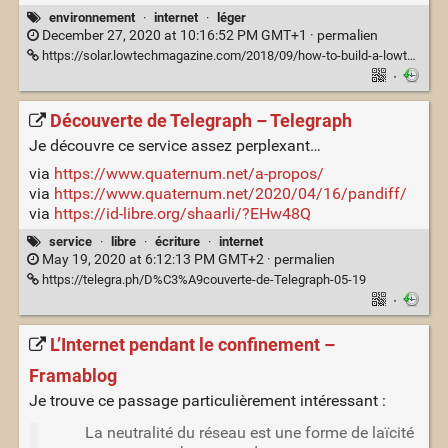
environnement
·
internet
·
léger
December 27, 2020 at 10:16:52 PM GMT+1 ·
permalien
https://solar.lowtechmagazine.com/2018/09/how-to-build-a-lowtech-website/
·
Découverte de Telegraph – Telegraph
Je découvre ce service assez perplexant…
via
https://www.quaternum.net/a-propos/
via
https://www.quaternum.net/2020/04/16/pandiff/
via
https://id-libre.org/shaarli/?EHw48Q
service
·
libre
·
écriture
·
internet
May 19, 2020 at 6:12:13 PM GMT+2 ·
permalien
https://telegra.ph/D%C3%A9couverte-de-Telegraph-05-19
·
L’Internet pendant le confinement –
Framablog
Je trouve ce passage particulièrement intéressant :
La neutralité du réseau est une forme de laïcité