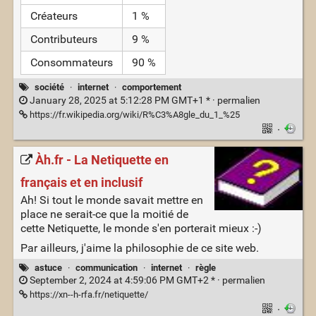
Créateurs
1 %
Contributeurs
9 %
Consommateurs
90 %
société
·
internet
·
comportement
January 28, 2025 at 5:12:28 PM GMT+1 * ·
permalien
https://fr.wikipedia.org/wiki/R%C3%A8gle_du_1_%25
·
Àh.fr - La Netiquette en
français et en inclusif
Ah! Si tout le monde savait mettre en
place ne serait-ce que la moitié de
cette Netiquette, le monde s'en porterait mieux :-)
Par ailleurs, j'aime la philosophie de ce site web.
astuce
·
communication
·
internet
·
règle
September 2, 2024 at 4:59:06 PM GMT+2 * ·
permalien
https://xn--h-rfa.fr/netiquette/
·