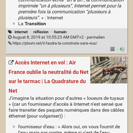
imprimée “un à plusieurs”, Internet permet pour la
première fois la communication “plusieurs à
plusieurs”
. » : Internet
La
Transition
internet
·
réflexion
·
humain
August 8, 2019 at 10:55:23 AM GMT+2 ·
permalien
https://ploum.net/il-faudra-la-construire-sans-eux/
·
Accès Internet en vol : Air
France oublie la neutralité du Net
sur le tarmac | La Quadrature du
Net
J'imagine la situation pour d'autres « loueurs de tuyaux
» (car un fournisseur d'accès à Internet n'est sensé que
faire transiter des paquets numériques dans des câbles
éthernet (pour vulgariser)) :
fournisseur d'eau : « Alors oui, on vous fournit de
l'eau mais par contre, même si c'est de l'eau