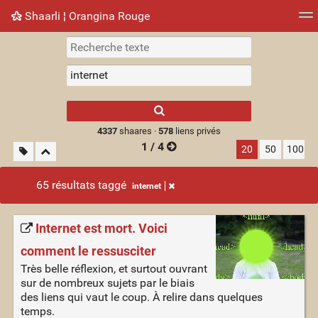
Shaarli ¦ Orangina Rouge
Nuage de tags
Mur d'images
Quotidien
► Jouer
Type 1 or more
characters for
results.
4337
shaares ·
578
liens privés
1 / 4
20
50
100
65 résultats taggé
internet
Internet est mort. Voici
comment le ressusciter
Très belle réflexion, et surtout ouvrant
sur de nombreux sujets par le biais
des liens qui vaut le coup. À relire dans quelques
temps.