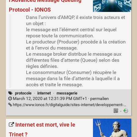
l’Advanced Message Queuing
Protocol - IONOS
Dans l’univers d’AMQP, il existe trois acteurs et
un objet :
le message est l’élément central sur lequel
repose toute la communication.
Le producteur (Producer) procède à la création
et à l’envoi du message.
Le message broker distribue le message aux
différentes files d’attente (Queue) selon des
règles définies.
Le consommateur (Consumer) récupère le
message dans la file d’attente à laquelle il a
accès et traite le message.
protocole
·
internet
·
messagerie
March 12, 2020 at 12:31:39 PM GMT+1 ·
permalien
https://www.ionos.fr/digitalguide/sites-internet/developpement-web/advanced-message-queuing-protocol-amqp/
·
Internet est mort, vive le
Trinet ?