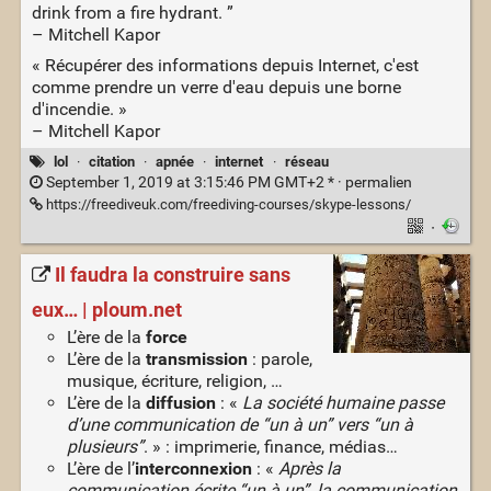
drink from a fire hydrant. ”
– Mitchell Kapor
« Récupérer des informations depuis Internet, c'est
comme prendre un verre d'eau depuis une borne
d'incendie. »
– Mitchell Kapor
lol
·
citation
·
apnée
·
internet
·
réseau
September 1, 2019 at 3:15:46 PM GMT+2 * ·
permalien
https://freediveuk.com/freediving-courses/skype-lessons/
·
Il faudra la construire sans
eux… | ploum.net
L’ère de la
force
L’ère de la
transmission
: parole,
musique, écriture, religion, …
L’ère de la
diffusion
: «
La société humaine passe
d’une communication de “un à un” vers “un à
plusieurs”
. » : imprimerie, finance, médias…
L’ère de l’
interconnexion
: «
Après la
communication écrite “un à un”, la communication