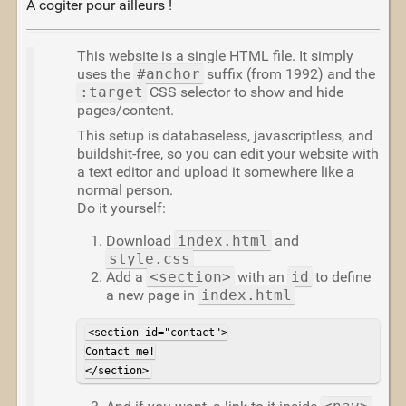
À cogiter pour ailleurs !
This website is a single HTML file. It simply
uses the
#anchor
suffix (from 1992) and the
:target
CSS selector to show and hide
pages/content.
This setup is databaseless, javascriptless, and
buildshit-free, so you can edit your website with
a text editor and upload it somewhere like a
normal person.
Do it yourself:
Download
index.html
and
style.css
Add a
<section>
with an
id
to define
a new page in
index.html
<section id="contact">

Contact me!

</section>