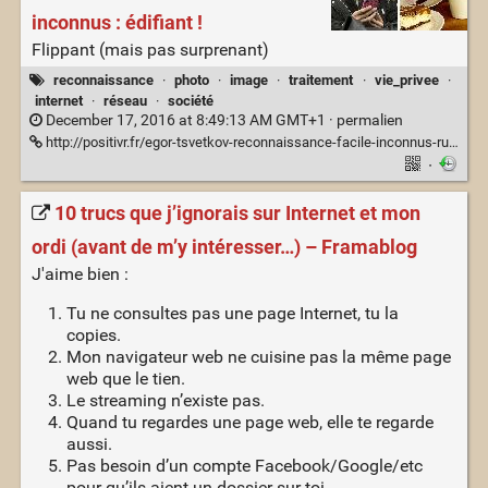
inconnus : édifiant !
Flippant (mais pas surprenant)
reconnaissance
·
photo
·
image
·
traitement
·
vie_privee
·
internet
·
réseau
·
société
December 17, 2016 at 8:49:13 AM GMT+1 ·
permalien
http://positivr.fr/egor-tsvetkov-reconnaissance-facile-inconnus-russie/
·
10 trucs que j’ignorais sur Internet et mon
ordi (avant de m’y intéresser…) – Framablog
J'aime bien :
Tu ne consultes pas une page Internet, tu la
copies.
Mon navigateur web ne cuisine pas la même page
web que le tien.
Le streaming n’existe pas.
Quand tu regardes une page web, elle te regarde
aussi.
Pas besoin d’un compte Facebook/Google/etc
pour qu’ils aient un dossier sur toi.