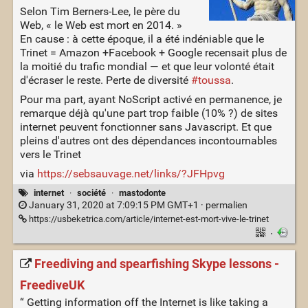
Selon Tim Berners-Lee, le père du
Web, « le Web est mort en 2014. »
En cause : à cette époque, il a été indéniable que le
Trinet = Amazon +Facebook + Google recensait plus de
la moitié du trafic mondial — et que leur volonté était
d'écraser le reste. Perte de diversité
#toussa
.
Pour ma part, ayant NoScript activé en permanence, je
remarque déjà qu'une part trop faible (10% ?) de sites
internet peuvent fonctionner sans Javascript. Et que
pleins d'autres ont des dépendances incontournables
vers le Trinet
via
https://sebsauvage.net/links/?JFHpvg
internet
·
société
·
mastodonte
January 31, 2020 at 7:09:15 PM GMT+1 ·
permalien
https://usbeketrica.com/article/internet-est-mort-vive-le-trinet
·
Freediving and spearfishing Skype lessons -
FreediveUK
“ Getting information off the Internet is like taking a