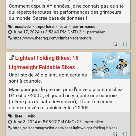
Comment depuis XY années, je ne connais pas ce site
qui répertorie toutes les performances des grimpeurs
du monde. Sacrée base de données !
escalade
·
répertoire
·
liste
·
performance
June 17, 2024 at 3:53:40 PM GMT+2 * ·
permalien
https://www.thecrag.com/climber/adamondra
·
Lightest Folding Bikes: 16
Lightweight Foldable Bikes
Une liste de vélo pliant, dont certains
sont à courroie.
Mais pourquoi le premier prix d'un vélo pliant de chez
D4 est à ~200€ ; et quand on y ajoute une courroie
(même pas de batterie+moteur), il faut forcément
ajouter un zéro et avoisiner les 2000€…
liste
·
vélo
June 3, 2024 at 5:08:17 PM GMT+2 * ·
permalien
https://discerningcyclist.com/best-lightweight-folding-bikes/
·