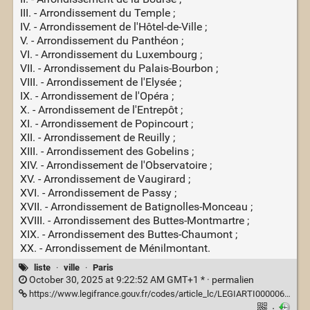
III. - Arrondissement du Temple ;
IV. - Arrondissement de l'Hôtel-de-Ville ;
V. - Arrondissement du Panthéon ;
VI. - Arrondissement du Luxembourg ;
VII. - Arrondissement du Palais-Bourbon ;
VIII. - Arrondissement de l'Elysée ;
IX. - Arrondissement de l'Opéra ;
X. - Arrondissement de l'Entrepôt ;
XI. - Arrondissement de Popincourt ;
XII. - Arrondissement de Reuilly ;
XIII. - Arrondissement des Gobelins ;
XIV. - Arrondissement de l'Observatoire ;
XV. - Arrondissement de Vaugirard ;
XVI. - Arrondissement de Passy ;
XVII. - Arrondissement de Batignolles-Monceau ;
XVIII. - Arrondissement des Buttes-Montmartre ;
XIX. - Arrondissement des Buttes-Chaumont ;
XX. - Arrondissement de Ménilmontant.
liste
·
ville
·
Paris
October 30, 2025 at 9:22:52 AM GMT+1 * ·
permalien
https://www.legifrance.gouv.fr/codes/article_lc/LEGIARTI000006396737
·