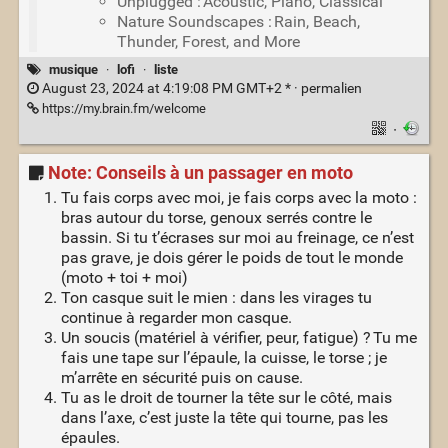
Unplugged : Acoustic, Piano, Classical
Nature Soundscapes : Rain, Beach,
Thunder, Forest, and More
musique
·
lofi
·
liste
August 23, 2024 at 4:19:08 PM GMT+2 * ·
permalien
https://my.brain.fm/welcome
·
Note: Conseils à un passager en moto
Tu fais corps avec moi, je fais corps avec la moto :
bras autour du torse, genoux serrés contre le
bassin. Si tu t’écrases sur moi au freinage, ce n’est
pas grave, je dois gérer le poids de tout le monde
(moto + toi + moi)
Ton casque suit le mien : dans les virages tu
continue à regarder mon casque.
Un soucis (matériel à vérifier, peur, fatigue) ? Tu me
fais une tape sur l’épaule, la cuisse, le torse ; je
m’arrête en sécurité puis on cause.
Tu as le droit de tourner la tête sur le côté, mais
dans l’axe, c’est juste la tête qui tourne, pas les
épaules.