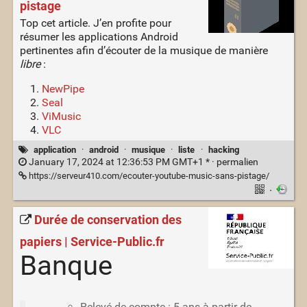
pistage
Top cet article. J’en profite pour
résumer les applications Android
pertinentes afin d’écouter de la musique de manière
libre
:
NewPipe
Seal
ViMusic
VLC
application
·
android
·
musique
·
liste
·
hacking
January 17, 2024 at 12:36:53 PM GMT+1 * ·
permalien
https://serveur410.com/ecouter-youtube-music-sans-pistage/
·
Durée de conservation des
papiers | Service-Public.fr
Banque
Relevé de compte : 5 ans à partir de