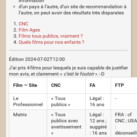
information
d’un pays à l’autre, d’un site de recommandation à
l’autre, on peut avoir des résultats très disparates
CNC
Film Ages
Films tous publics, vraiment ?
Quels films pour nos enfants ?
Édition 2024-07-02T12:00
J’ai pris 4 films pour lesquels je suis capable de justifier
mon avis, et clairement «
c’est le foutoir
» :-D
Film — Site
CNC
FA
FTP
Le
« Tous
Légal :
-
Professionnel
publics »
16 ans
Matrix
« Tous
Légal :
FRA : cf
publics avec
12 ans ;
CNC ; USA
avertissement
suggéré
:
»
: 16 ans
déconseill