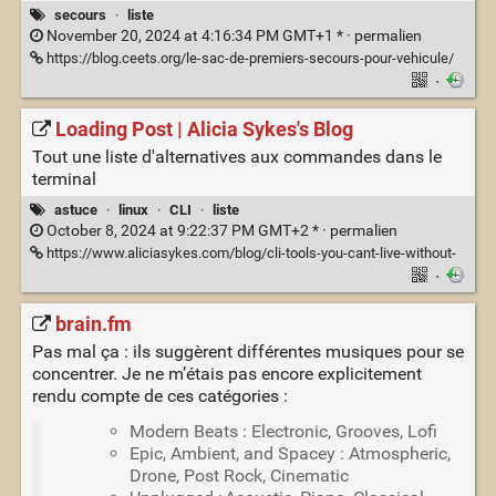
secours
·
liste
November 20, 2024 at 4:16:34 PM GMT+1 * ·
permalien
https://blog.ceets.org/le-sac-de-premiers-secours-pour-vehicule/
·
Loading Post | Alicia Sykes's Blog
Tout une liste d'alternatives aux commandes dans le
terminal
astuce
·
linux
·
CLI
·
liste
October 8, 2024 at 9:22:37 PM GMT+2 * ·
permalien
https://www.aliciasykes.com/blog/cli-tools-you-cant-live-without-
·
brain.fm
Pas mal ça : ils suggèrent différentes musiques pour se
concentrer. Je ne m’étais pas encore explicitement
rendu compte de ces catégories :
Modern Beats : Electronic, Grooves, Lofi
Epic, Ambient, and Spacey : Atmospheric,
Drone, Post Rock, Cinematic