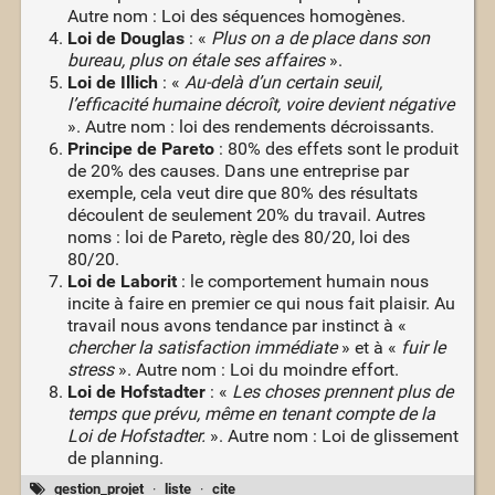
Autre nom : Loi des séquences homogènes.
Loi de Douglas
: «
Plus on a de place dans son
bureau, plus on étale ses affaires
».
Loi de Illich
: «
Au-delà d’un certain seuil,
l’efficacité humaine décroît, voire devient négative
». Autre nom : loi des rendements décroissants.
Principe de Pareto
: 80% des effets sont le produit
de 20% des causes. Dans une entreprise par
exemple, cela veut dire que 80% des résultats
découlent de seulement 20% du travail. Autres
noms : loi de Pareto, règle des 80/20, loi des
80/20.
Loi de Laborit
: le comportement humain nous
incite à faire en premier ce qui nous fait plaisir. Au
travail nous avons tendance par instinct à «
chercher la satisfaction immédiate
» et à «
fuir le
stress
». Autre nom : Loi du moindre effort.
Loi de Hofstadter
: «
Les choses prennent plus de
temps que prévu, même en tenant compte de la
Loi de Hofstadter.
». Autre nom : Loi de glissement
de planning.
gestion_projet
·
liste
·
cite