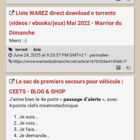
Liste WAREZ direct download e torrents
(videos / ebooks/jeux) Mai 2022 - Warrior du
Dimanche
Merci :-)
torrent
·
liste
June 24, 2025 at 9:20:37 PM GMT+2 * ·
permalien
https://www.warriordudimanche.net/article1679/626e415fddc1f
·
Le sac de premiers secours pour véhicule |
CEETS - BLOG & SHOP
J’aime bien le 4e point «
passage d’alerte
», avec
4 points clefs mnémotechnique
Je suis…
Je vois…
Je fais…
Je demande…