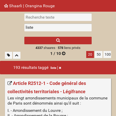
Shaarli ¦ Orangina Rouge
Nuage de tags
Mur d'images
Quotidien
► Jouer
Type 1 or more
characters for
results.
4337
shaares ·
578
liens privés
1 / 10
20
50
100
193 résultats taggé
liste
Article R2512-1 - Code général des
collectivités territoriales - Légifrance
Les vingt arrondissements municipaux de la commune
de Paris sont dénommés ainsi qu'il suit :
I. - Arrondissement du Louvre ;
II. - Arrondissement de la Bourse ;