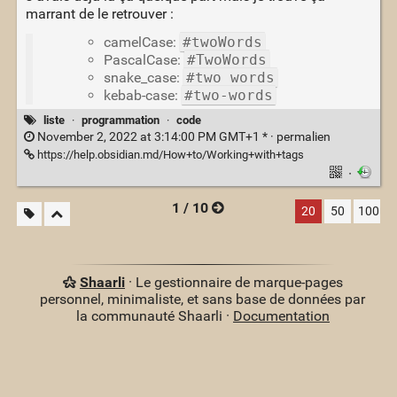
marrant de le retrouver :
camelCase:
#twoWords
PascalCase:
#TwoWords
snake_case:
#two_words
kebab-case:
#two-words
liste
·
programmation
·
code
November 2, 2022 at 3:14:00 PM GMT+1 * ·
permalien
https://help.obsidian.md/How+to/Working+with+tags
·
1 / 10
20
50
100
Shaarli
· Le gestionnaire de marque-pages
personnel, minimaliste, et sans base de données par
la communauté Shaarli ·
Documentation