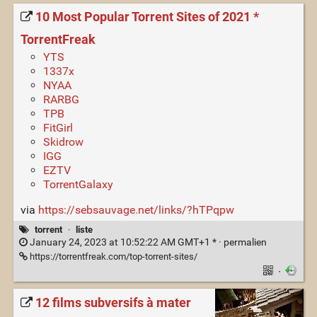
10 Most Popular Torrent Sites of 2021 *
TorrentFreak
YTS
1337x
NYAA
RARBG
TPB
FitGirl
Skidrow
IGG
EZTV
TorrentGalaxy
via
https://sebsauvage.net/links/?hTPqpw
torrent
·
liste
January 24, 2023 at 10:52:22 AM GMT+1 * ·
permalien
https://torrentfreak.com/top-torrent-sites/
·
12 films subversifs à mater