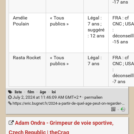
-17 ans
Amélie
« Tous
Légal :
FRA : cf
Poulain
publics »
7 ans ;
CNC ; USA
suggéré
:
: 12 ans
déconseill
-15 ans
Rasta Rocket
« Tous
Légal :
FRA : cf
publics »
7 ans
CNC ; USA
:
déconseill
-7 ans
liste
·
film
·
âge
·
loi
July 2, 2024 at 11:46:09 AM GMT+2 * ·
permalien
https://eric.bugnet.fr/2024-a-partir-de-quel-age-peut-on-regarder-ce-film/
·
Adam Ondra - Grimpeur de voie sportive,
Czech Republic | theCrag