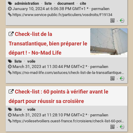
administration
·
liste
·
document
·
cite
January 10, 2024 at 6:06:38 PM GMT+1 * ·
permalien
https://www.service-public.fr/particuliers/vosdroits/F19134
·
Check-list de la
Transatlantique, bien préparer le
départ ! - No-Mad Life
liste
·
voile
March 31, 2023 at 11:30:44 PM GMT+2 * ·
permalien
https://no-mad-life.com/astuces/check-list-de-la-transatlantique-comment-bien-preparer-sa-traversee/
·
Check-list : 60 points à vérifier avant le
départ pour réussir sa croisière
liste
·
voile
March 31, 2023 at 11:28:10 PM GMT+2 * ·
permalien
https://voilesetvoiliers.ouest-france.fr/croisiere/check-list-60-points-a-verifier-avant-le-depart-pour-reussir-sa-croisiere-150c2e4e-9f27-11ea-b480-e4911cdd0faf
·