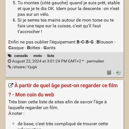
Tu montes (côté gauche) quand je suis prêt, stable
et que je te dis OK. Idem pour la descente : on n’est
pas sur un vélo.
Si je serres tes mains autour de mon torse ou te
fais une tape sur la cuisse, c’est qu’il faut
t’accrocher !
Enfin ne pas oublier l’équipement
B-C-B-G
:
B
louson -
C
asque -
B
ottes -
G
ants
conseils
·
moto
·
liste
August 22, 2024 at 3:01:24 PM GMT+2 * ·
permalien
/shaare/-YjugA
·
À partir de quel âge peut-on regarder ce film
? - Mon coin du web
Très bien cette liste de sites afin de savoir l’âge à
laquelle regarder un film.
À noter :
de base, c’est très compliqué de trouver cette