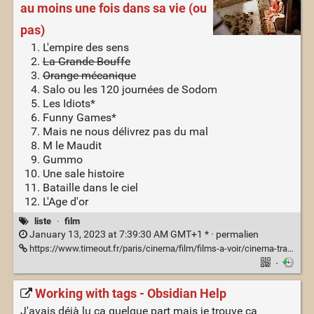
au moins une fois dans sa vie (ou
pas)
L'empire des sens
La Grande Bouffe
Orange mécanique
Salo ou les 120 journées de Sodom
Les Idiots*
Funny Games*
Mais ne nous délivrez pas du mal
M le Maudit
Gummo
Une sale histoire
Bataille dans le ciel
L'Age d'or
liste
·
film
January 13, 2023 at 7:39:30 AM GMT+1 * ·
permalien
https://www.timeout.fr/paris/cinema/film/films-a-voir/cinema-transgressif
·
Working with tags - Obsidian Help
J'avais déjà lu ça quelque part mais je trouve ça