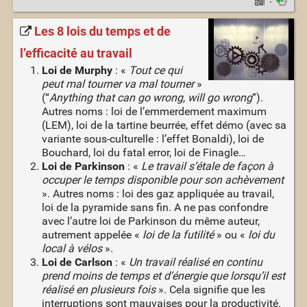
·
Les 8 lois du temps et de
l’efficacité au travail
Loi de Murphy
: «
Tout ce qui
peut mal tourner va mal tourner
»
(“
Anything that can go wrong, will go wrong
”).
Autres noms : loi de l’emmerdement maximum
(LEM), loi de la tartine beurrée, effet démo (avec sa
variante sous-culturelle : l’effet Bonaldi), loi de
Bouchard, loi du fatal error, loi de Finagle…
Loi de Parkinson
: «
Le travail s’étale de façon à
occuper le temps disponible pour son achèvement
». Autres noms : loi des gaz appliquée au travail,
loi de la pyramide sans fin. A ne pas confondre
avec l’autre loi de Parkinson du même auteur,
autrement appelée «
loi de la futilité
» ou «
loi du
local à vélos
».
Loi de Carlson
: «
Un travail réalisé en continu
prend moins de temps et d’énergie que lorsqu’il est
réalisé en plusieurs fois
». Cela signifie que les
interruptions sont mauvaises pour la productivité.