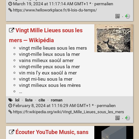
March 19, 2024 at 11:17:14 AM GMT+1 * ·
permalien
https://www.helloworkplace.fr/8-lois-du-temps/
·
Vingt Mille Lieues sous les
mers — Wikipédia
vingt mille lieues sous les mers
vingt-mille lieux sous la mer
vains milieux saoûl amer
vingt-mille yeux sous la mer
vin mis l'y eux saoûl à mer
vingt mi-lieu sous la mer
vingt milieux sous les mères
…
lol
·
liste
·
cite
·
roman
February 8, 2024 at 11:16:29 AM GMT+1 * ·
permalien
https://fr.wikipedia.org/wiki/Vingt_Mille_Lieues_sous_les_mers
·
Écouter YouTube Music, sans