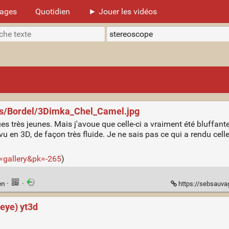
mages
Quotidien
► Jouer les vidéos
tos/Bordel/3Dimka_Chel_Camel.jpg
s très jeunes. Mais j'avoue que celle-ci a vraiment été bluffante
t vu en 3D, de façon très fluide. Je ne sais pas ce qui a rendu cel
=gallery&pk=-265
)
en
·
·
https://sebsauva
eye) yt3d