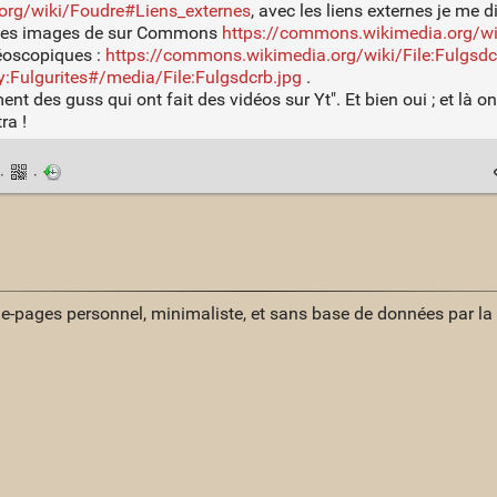
a.org/wiki/Foudre#Liens_externes
, avec les liens externes je me di
 des images de sur Commons
https://commons.wikimedia.org/wik
réoscopiques :
https://commons.wikimedia.org/wiki/File:Fulgsdc
:Fulgurites#/media/File:Fulgsdcrb.jpg
.
nement des guss qui ont fait des vidéos sur Yt". Et bien oui ; et 
ra !
·
·
ue-pages personnel, minimaliste, et sans base de données par l