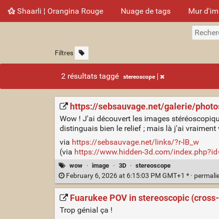
Shaarli ¦ Orangina Rouge
Nuage de tags
Mur d'i
Filtres
2 résultats taggé
stereoscope
https://sebsauvage.net/galerie/pho
Wow ! J'ai découvert les images stéréoscopique
distinguais bien le relief ; mais là j'ai vraimen
via
https://sebsauvage.net/links/?r-lB_w
(via
https://www.hidden-3d.com/index.php?id
wow
·
image
·
3D
·
stereoscope
February 6, 2026 at 6:15:03 PM GMT+1 * ·
permali
Fuarukee POV in stereoscopic (cross-
Trop génial ça !