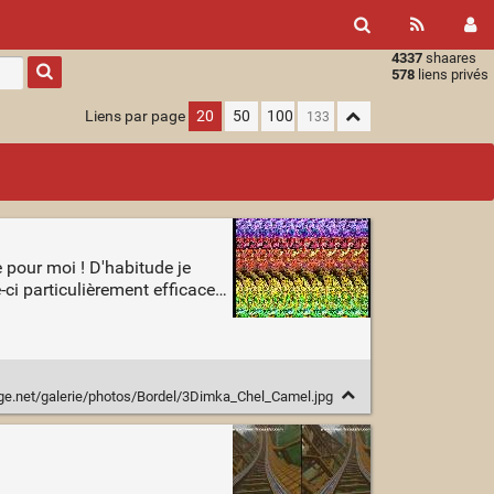
4337
shaares
Type 1 or
578
liens privés
more
characters
Liens par page
20
50
100
for
results.
 pour moi ! D'habitude je
le-ci particulièrement efficace…
ge.net/galerie/photos/Bordel/3Dimka_Chel_Camel.jpg