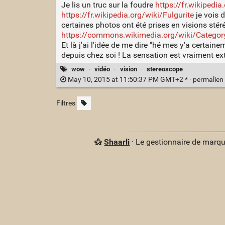
Je lis un truc sur la foudre
https://fr.wikipedi
https://fr.wikipedia.org/wiki/Fulgurite
je vois
certaines photos ont été prises en visions sté
https://commons.wikimedia.org/wiki/Category
Et là j'ai l'idée de me dire "hé mes y'a certai
depuis chez soi ! La sensation est vraiment ext
wow
·
vidéo
·
vision
·
stereoscope
May 10, 2015 at 11:50:37 PM GMT+2 * ·
permalien
Filtres
Shaarli
· Le gestionnaire de marq