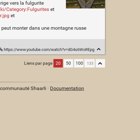
rige vers la fulgurite
i/Category:Fulgurites
et
r.jpg
et
là on peut monter dans une montagne russe
https://www.youtube.com/watch?v=dG4s6WoREpg
Liens par page
20
50
100
a communauté Shaarli ·
Documentation