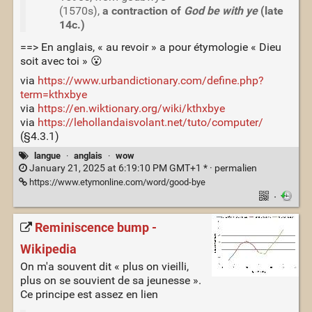
(1570s),
a contraction of
God be with ye
(late
14c.)
==> En anglais, « au revoir » a pour étymologie « Dieu
soit avec toi » 😮
via
https://www.urbandictionary.com/define.php?
term=kthxbye
via
https://en.wiktionary.org/wiki/kthxbye
via
https://lehollandaisvolant.net/tuto/computer/
(§4.3.1)
langue
·
anglais
·
wow
January 21, 2025 at 6:19:10 PM GMT+1 * ·
permalien
https://www.etymonline.com/word/good-bye
·
Reminiscence bump -
Wikipedia
On m'a souvent dit « plus on vieilli,
plus on se souvient de sa jeunesse ».
Ce principe est assez en lien