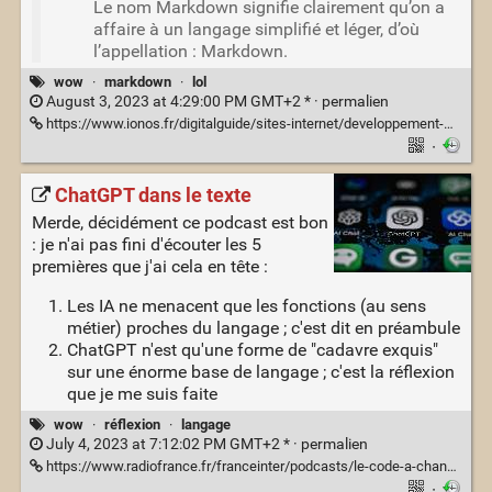
Le nom Markdown signifie clairement qu’on a
affaire à un langage simplifié et léger, d’où
l’appellation : Markdown.
wow
·
markdown
·
lol
August 3, 2023 at 4:29:00 PM GMT+2 * ·
permalien
https://www.ionos.fr/digitalguide/sites-internet/developpement-web/markdown/
·
ChatGPT dans le texte
Merde, décidément ce podcast est bon
: je n'ai pas fini d'écouter les 5
premières que j'ai cela en tête :
Les IA ne menacent que les fonctions (au sens
métier) proches du langage ; c'est dit en préambule
ChatGPT n'est qu'une forme de "cadavre exquis"
sur une énorme base de langage ; c'est la réflexion
que je me suis faite
wow
·
réflexion
·
langage
July 4, 2023 at 7:12:02 PM GMT+2 * ·
permalien
https://www.radiofrance.fr/franceinter/podcasts/le-code-a-change/le-code-a-change-7051369
·