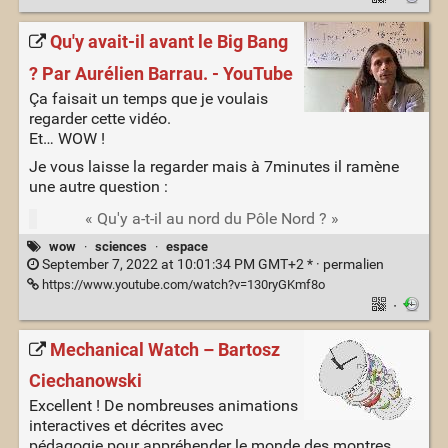
Qu'y avait-il avant le Big Bang
? Par Aurélien Barrau. - YouTube
Ça faisait un temps que je voulais
regarder cette vidéo.
Et… WOW !
Je vous laisse la regarder mais à 7minutes il ramène
une autre question :
« Qu'y a-t-il au nord du Pôle Nord ? »
wow
·
sciences
·
espace
September 7, 2022 at 10:01:34 PM GMT+2 * ·
permalien
https://www.youtube.com/watch?v=130ryGKmf8o
·
Mechanical Watch – Bartosz
Ciechanowski
Excellent ! De nombreuses animations
interactives et décrites avec
pédagogie pour appréhender le monde des montres