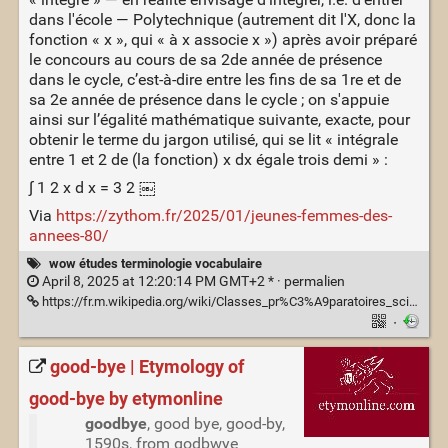
dans l'école — Polytechnique (autrement dit l'X, donc la
fonction « x », qui « à x associe x ») après avoir préparé
le concours au cours de sa 2de année de présence
dans le cycle, c’est-à-dire entre les fins de sa 1re et de
sa 2e année de présence dans le cycle ; on s'appuie
ainsi sur l’égalité mathématique suivante, exacte, pour
obtenir le terme du jargon utilisé, qui se lit « intégrale
entre 1 et 2 de (la fonction) x dx égale trois demi » :
∫ 1 2 x d x = 3 2 ￼
Via
https://zythom.fr/2025/01/jeunes-femmes-des-
annees-80/
wow études terminologie vocabulaire
April 8, 2025 at 12:20:14 PM GMT+2 * ·
permalien
https://fr.m.wikipedia.org/wiki/Classes_pr%C3%A9paratoires_scientifiques#Seconde_ann%C3%A9e_:_%C2%AB_Maths_sp%C3%A9_%C2%BB
·
good-bye | Etymology of
good-bye by etymonline
goodbye
, good bye, good-by,
1590s, from godbwye