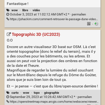
Fantastique !
wow
·
libre
·
vidéo
October 3, 2023 at 11:02:12 AM GMT+2 * ·
permalien
https://johackim.com/comment-retrouver-le-passage-dune-video-youtube
·
Topographic 3D (UC2023)
O.O
Encore un autre visualiseur 3D basé sur OSM. Là c’est
orienté topographie (donc le relief du terrain), mais il y
a des couches pour les bâtiments, ou les arbres. Et
aussi on peut voir la projection des ombres en fonction
de la date et l’heure.
Magnifique de regarder la lumière du soleil couchant
sur le Mont-Blanc depuis le refuge du Dôme du Goûter,
alors que je suis bien loin de tout ça.
Et — je pense — c’est que du libre/open-source derrière !
carto
·
wow
·
topo
·
géographie
September 29, 2023 at 10:26:42 AM GMT+2 * ·
permalien
https://openstreetmap.maps.arcgis.com/home/webscene/viewer.html?webscene=8a37882f3e12435cbca7d12704c9b708