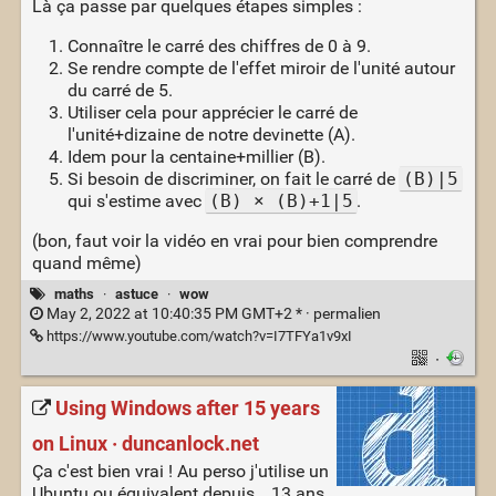
Là ça passe par quelques étapes simples :
Connaître le carré des chiffres de 0 à 9.
Se rendre compte de l'effet miroir de l'unité autour
du carré de 5.
Utiliser cela pour apprécier le carré de
l'unité+dizaine de notre devinette (A).
Idem pour la centaine+millier (B).
Si besoin de discriminer, on fait le carré de
(B)|5
qui s'estime avec
(B) × (B)+1|5
.
(bon, faut voir la vidéo en vrai pour bien comprendre
quand même)
maths
·
astuce
·
wow
May 2, 2022 at 10:40:35 PM GMT+2 * ·
permalien
https://www.youtube.com/watch?v=I7TFYa1v9xI
·
Using Windows after 15 years
on Linux · duncanlock.net
Ça c'est bien vrai ! Au perso j'utilise un
Ubuntu ou équivalent depuis… 13 ans