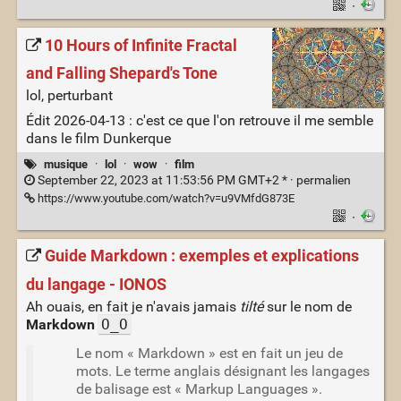
·
10 Hours of Infinite Fractal
and Falling Shepard's Tone
lol, perturbant
Édit 2026-04-13 : c'est ce que l'on retrouve il me semble
dans le film Dunkerque
musique
·
lol
·
wow
·
film
September 22, 2023 at 11:53:56 PM GMT+2 * ·
permalien
https://www.youtube.com/watch?v=u9VMfdG873E
·
Guide Markdown : exemples et explications
du langage - IONOS
Ah ouais, en fait je n'avais jamais
tilté
sur le nom de
Markdown
O_O
Le nom « Markdown » est en fait un jeu de
mots. Le terme anglais désignant les langages
de balisage est « Markup Languages ».