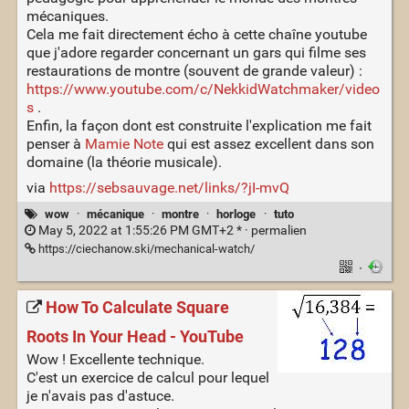
mécaniques.
Cela me fait directement écho à cette chaîne youtube
que j'adore regarder concernant un gars qui filme ses
restaurations de montre (souvent de grande valeur) :
https://www.youtube.com/c/NekkidWatchmaker/video
s
.
Enfin, la façon dont est construite l'explication me fait
penser à
Mamie Note
qui est assez excellent dans son
domaine (la théorie musicale).
via
https://sebsauvage.net/links/?jI-mvQ
wow
·
mécanique
·
montre
·
horloge
·
tuto
May 5, 2022 at 1:55:26 PM GMT+2 * ·
permalien
https://ciechanow.ski/mechanical-watch/
·
How To Calculate Square
Roots In Your Head - YouTube
Wow ! Excellente technique.
C'est un exercice de calcul pour lequel
je n'avais pas d'astuce.