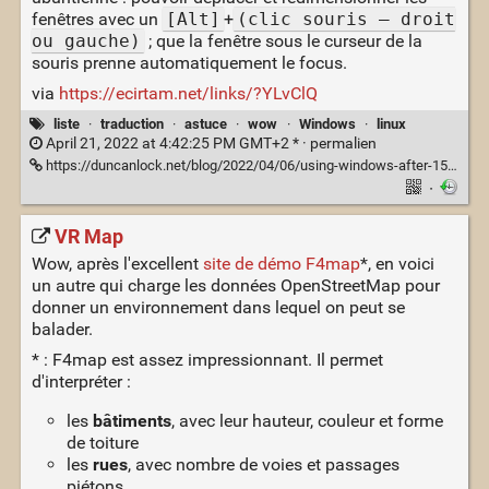
fenêtres avec un
[Alt]
+
(clic souris — droit
ou gauche)
; que la fenêtre sous le curseur de la
souris prenne automatiquement le focus.
via
https://ecirtam.net/links/?YLvClQ
liste
·
traduction
·
astuce
·
wow
·
Windows
·
linux
April 21, 2022 at 4:42:25 PM GMT+2 * ·
permalien
https://duncanlock.net/blog/2022/04/06/using-windows-after-15-years-on-linux/
·
VR Map
Wow, après l'excellent
site de démo F4map
*, en voici
un autre qui charge les données OpenStreetMap pour
donner un environnement dans lequel on peut se
balader.
* : F4map est assez impressionnant. Il permet
d'interpréter :
les
bâtiments
, avec leur hauteur, couleur et forme
de toiture
les
rues
, avec nombre de voies et passages
piétons