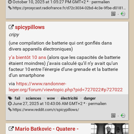
October 10, 2025 at 1:05:27 PM GMT+2 * ·
permalien
https://proxycast.radiofrance.fr/d72c3034-02bd-4c3e-9fbe-d0181492c619/20856-30.09.2025-ITEMA_24242607-2025F38589E0008-NET_MFI_F53229F5-6ECE-40BC-BEE7-8E56666AB7B4-21.mp3
·
spicypillows
cripy
(une compilation de batterie qui ont gonflés dans
divers appareils électroniques)
y’a bientôt 10 ans
(alors que les capacités de batterie
étaient moindres) j’avais calculé qu’il n’y avait qu’un
facteur 10 entre l’énergie d’une grenade et la batterie
d’un smartphone
via
https://www.randonner-
leger.org/forum/viewtopic.php?pid=727022#p727022
fail
·
sciences
·
wow
·
électricité
·
danger
June 27, 2025 at 10:43:06 AM GMT+2 * ·
permalien
https://www.reddit.com/r/spicypillows/
·
Mario Batkovic - Quatere -