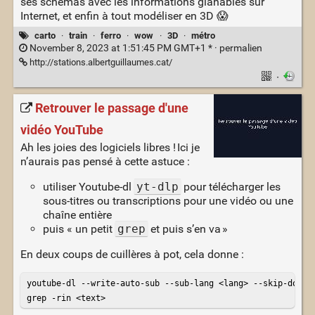
ses schémas avec les informations glanables sur
Internet, et enfin à tout modéliser en 3D 😱
carto
·
train
·
ferro
·
wow
·
3D
·
métro
November 8, 2023 at 1:51:45 PM GMT+1 * ·
permalien
http://stations.albertguillaumes.cat/
·
Retrouver le passage d'une
vidéo YouTube
Ah les joies des logiciels libres ! Ici je
n’aurais pas pensé à cette astuce :
utiliser Youtube-dl
yt-dlp
pour télécharger les
sous-titres ou transcriptions pour une vidéo ou une
chaîne entière
puis « un petit
grep
et puis s’en va »
En deux coups de cuillères à pot, cela donne :
youtube-dl --write-auto-sub --sub-lang <lang> --skip-downlo
grep -rin <text>