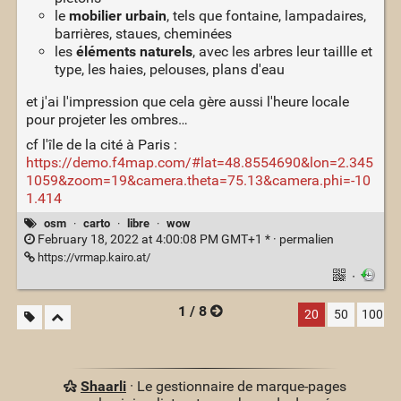
le
mobilier urbain
, tels que fontaine, lampadaires,
barrières, staues, cheminées
les
éléments naturels
, avec les arbres leur taillle et
type, les haies, pelouses, plans d'eau
et j'ai l'impression que cela gère aussi l'heure locale
pour projeter les ombres…
cf l'île de la cité à Paris :
https://demo.f4map.com/#lat=48.8554690&lon=2.345
1059&zoom=19&camera.theta=75.13&camera.phi=-10
1.414
osm
·
carto
·
libre
·
wow
February 18, 2022 at 4:00:08 PM GMT+1 * ·
permalien
https://vrmap.kairo.at/
·
1 / 8
20
50
100
Shaarli
· Le gestionnaire de marque-pages