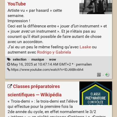
YouTube
Artiste vu « par hasard » cette
semaine.
Impression !
Ceci est la différence entre « jouer
d’un
instrument » et
« jouer
avec
un instrument ». Et je n’étais pas au
courant qu’il était possible de faire autant de chose
avec un accordéon.
J’ai eu un peu le même feeling qu’avec
Laake
ou
autrement avec
Rodrigo y Gabriela
selection
·
musique
·
wow
May 16, 2025 at 10:47:14 AM GMT+2 * ·
permalien
https://www.youtube.com/watch?v=lDJ6tBkvbh4
·
Classes préparatoires
scientifiques — Wikipédia
« Trois-demi » : le trois-demi est l'élève
qui effectue pour la première fois la
2de année du cycle, en effet normalement le 3/2
« intègre » — en réalité envisage d’intégrer, i.e. d’entrer