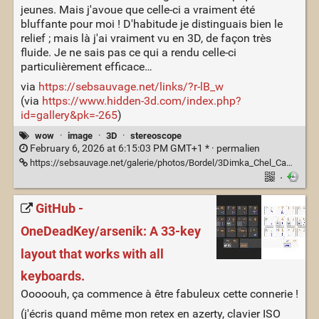
jeunes. Mais j'avoue que celle-ci a vraiment été
bluffante pour moi ! D'habitude je distinguais bien le
relief ; mais là j'ai vraiment vu en 3D, de façon très
fluide. Je ne sais pas ce qui a rendu celle-ci
particulièrement efficace…
via
https://sebsauvage.net/links/?r-lB_w
(via
https://www.hidden-3d.com/index.php?
id=gallery&pk=-265
)
wow
·
image
·
3D
·
stereoscope
February 6, 2026 at 6:15:03 PM GMT+1 * ·
permalien
https://sebsauvage.net/galerie/photos/Bordel/3Dimka_Chel_Camel.jpg
·
GitHub -
OneDeadKey/arsenik: A 33-key
layout that works with all
keyboards.
Ooooouh, ça commence à être fabuleux cette connerie !
(j'écris quand même mon retex en azerty, clavier ISO