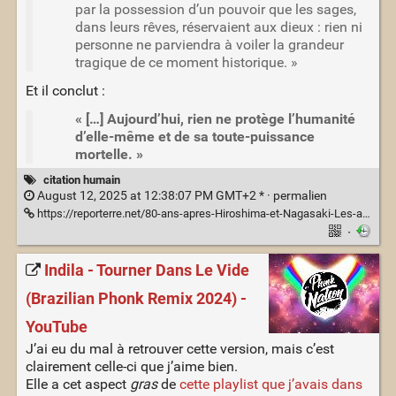
par la possession d’un pouvoir que les sages,
dans leurs rêves, réservaient aux dieux : rien ni
personne ne parviendra à voiler la grandeur
tragique de ce moment historique. »
Et il conclut :
« […] Aujourd’hui, rien ne protège l’humanité
d’elle-même et de sa toute-puissance
mortelle. »
citation humain
August 12, 2025 at 12:38:07 PM GMT+2 * ·
permalien
https://reporterre.net/80-ans-apres-Hiroshima-et-Nagasaki-Les-armes-nucleaires-nous-bercent-d-illusions
·
Indila - Tourner Dans Le Vide
(Brazilian Phonk Remix 2024) -
YouTube
J’ai eu du mal à retrouver cette version, mais c’est
clairement celle-ci que j’aime bien.
Elle a cet aspect
gras
de
cette playlist que j’avais dans