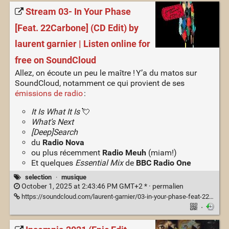
Stream 03- In Your Phase
[Feat. 22Carbone] (CD Edit) by
laurent garnier | Listen online for
free on SoundCloud
Allez, on écoute un peu le maître ! Y’a du matos sur
SoundCloud, notamment ce qui provient de ses
émissions de radio
:
It Is What It Is
💘
What’s Next
[Deep]Search
du
Radio Nova
ou plus récemment
Radio Meuh
(miam!)
Et quelques
Essential Mix
de
BBC Radio One
selection
·
musique
October 1, 2025 at 2:43:46 PM GMT+2 * ·
permalien
https://soundcloud.com/laurent-garnier/03-in-your-phase-feat-22carbone-cd-edit
·