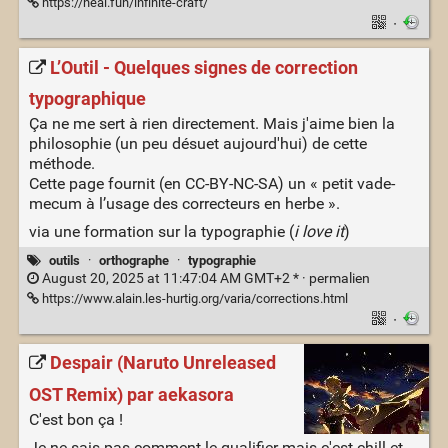
https://neal.fun/infinite-craft/
·
L’Outil - Quelques signes de correction
typographique
Ça ne me sert à rien directement. Mais j'aime bien la
philosophie (un peu désuet aujourd'hui) de cette
méthode.
Cette page fournit (en CC-BY-NC-SA) un « petit vade-
mecum à l’usage des correcteurs en herbe ».
via une formation sur la typographie (
i love it
)
outils
·
orthographe
·
typographie
August 20, 2025 at 11:47:04 AM GMT+2 * ·
permalien
https://www.alain.les-hurtig.org/varia/corrections.html
·
Despair (Naruto Unreleased
OST Remix) par aekasora
C'est bon ça !
Je ne sais pas comment le qualifier mais c'est chill et