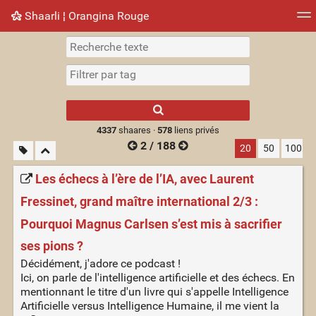
Shaarli ¦ Orangina Rouge
Nuage de tags
Mur d'images
Quotidien
► Jouer
Type 1 or more
characters for
results.
4337
shaares ·
578
liens privés
2 / 188
20
50
100
Les échecs à l’ère de l’IA, avec Laurent
Fressinet, grand maître international 2/3 :
Pourquoi Magnus Carlsen s’est mis à sacrifier
ses pions ?
Décidément, j'adore ce podcast !
Ici, on parle de l'intelligence artificielle et des échecs. En
mentionnant le titre d'un livre qui s'appelle Intelligence
Artificielle versus Intelligence Humaine, il me vient la