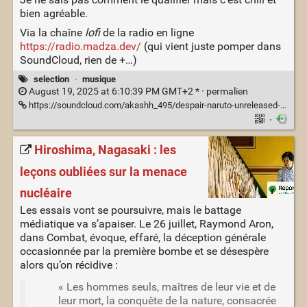
bien agréable.
Via la chaîne
lofi
de la radio en ligne
https://radio.madza.dev/
(qui vient juste pomper dans
SoundCloud, rien de +…)
selection
·
musique
August 19, 2025 at 6:10:39 PM GMT+2 * ·
permalien
https://soundcloud.com/akashh_495/despair-naruto-unreleased-ost-remix
·
Hiroshima, Nagasaki : les
leçons oubliées sur la menace
nucléaire
Les essais vont se poursuivre, mais le battage
médiatique va s’apaiser. Le 26 juillet, Raymond Aron,
dans Combat, évoque, effaré, la déception générale
occasionnée par la première bombe et se désespère
alors qu’on récidive :
« Les hommes seuls, maîtres de leur vie et de
leur mort, la conquête de la nature, consacrée