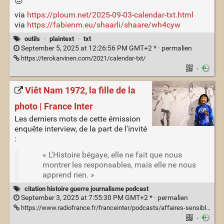
😖
via
https://ploum.net/2025-09-03-calendar-txt.html
via
https://fabienm.eu/shaarli/shaare/wh4cyw
outils
·
plaintext
·
txt
September 5, 2025 at 12:26:56 PM GMT+2 * ·
permalien
https://terokarvinen.com/2021/calendar-txt/
·
Viêt Nam 1972, la fille de la
photo | France Inter
Les derniers mots de cette émission
enquête interview, de la part de l'invité
:
« L'Histoire bégaye, elle ne fait que nous
montrer les responsables, mais elle ne nous
apprend rien. »
citation histoire guerre journalisme podcast
September 3, 2025 at 7:55:30 PM GMT+2 * ·
permalien
https://www.radiofrance.fr/franceinter/podcasts/affaires-sensibles/affaires-sensibles-du-mercredi-27-aout-2025-5276400
·