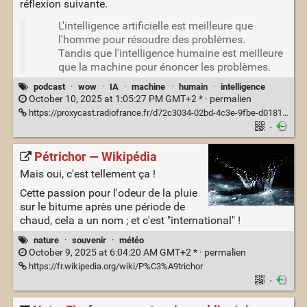
réflexion suivante.
L'intelligence artificielle est meilleure que
l'homme pour résoudre des problèmes.
Tandis que l'intelligence humaine est meilleure
que la machine pour énoncer les problèmes.
podcast
·
wow
·
IA
·
machine
·
humain
·
intelligence
October 10, 2025 at 1:05:27 PM GMT+2 * ·
permalien
https://proxycast.radiofrance.fr/d72c3034-02bd-4c3e-9fbe-d0181492c619/20856-30.09.2025-ITEMA_24242607-2025F38589E0008-NET_MFI_F53229F5-6ECE-40BC-BEE7-8E56666AB7B4-21.mp3
·
Pétrichor — Wikipédia
Mais oui, c'est tellement ça !
Cette passion pour l'odeur de la pluie
sur le bitume après une période de
chaud, cela a un nom ; et c'est "international" !
nature
·
souvenir
·
météo
October 9, 2025 at 6:04:20 AM GMT+2 * ·
permalien
https://fr.wikipedia.org/wiki/P%C3%A9trichor
·