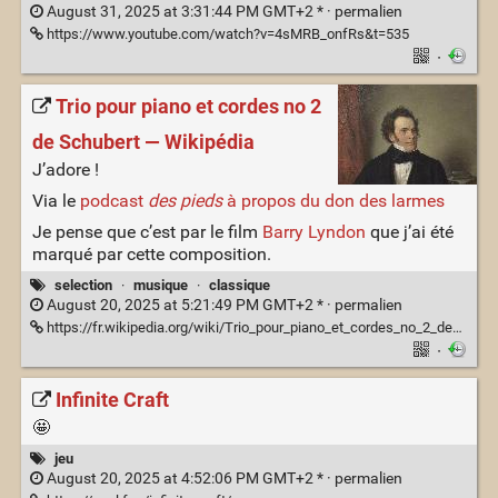
August 31, 2025 at 3:31:44 PM GMT+2 * ·
permalien
https://www.youtube.com/watch?v=4sMRB_onfRs&t=535
·
Trio pour piano et cordes no 2
de Schubert — Wikipédia
J’adore !
Via le
podcast
des pieds
à propos du don des larmes
Je pense que c’est par le film
Barry Lyndon
que j’ai été
marqué par cette composition.
selection
·
musique
·
classique
August 20, 2025 at 5:21:49 PM GMT+2 * ·
permalien
https://fr.wikipedia.org/wiki/Trio_pour_piano_et_cordes_no_2_de_Schubert
·
Infinite Craft
🤩
jeu
August 20, 2025 at 4:52:06 PM GMT+2 * ·
permalien