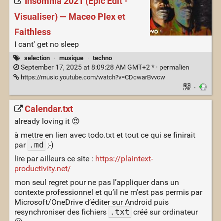
Insomnia 2021 (Epic Edit -
Visualiser) — Maceo Plex et
Faithless
I cant' get no sleep
selection
·
musique
·
techno
September 17, 2025 at 8:09:28 AM GMT+2 * ·
permalien
https://music.youtube.com/watch?v=CDcwarBvvcw
·
Calendar.txt
already loving it 😍
à mettre en lien avec todo.txt et tout ce qui se finirait
par
.md
;-)
lire par ailleurs ce site :
https://plaintext-
productivity.net/
mon seul regret pour ne pas l’appliquer dans un
contexte professionnel et qu’il ne m’est pas permis par
Microsoft/OneDrive d’éditer sur Android puis
resynchroniser des fichiers
.txt
créé sur ordinateur