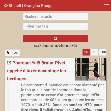
Shaarli ¦ Orangina Rouge
Nuage de tags
Mur d'images
Quotidien
► Jouer
Type 1 or more
characters for
results.
4337
shaares ·
578
liens privés
20
50
100
Pourquoi Yaël Braun-Pivet
appelle à taxer davantage les
héritages
Le sentiment d'injustice est encore alimenté par
le fait que la part de l'héritage dans le
patrimoine ne cesse d'augmenter : aujourd'hui
cette part est de 60% alors que dans les années
1970, c'était 35%.
Dans les années 1970, pour
être riche, il fallait travailler. Aujourd'hui, pour