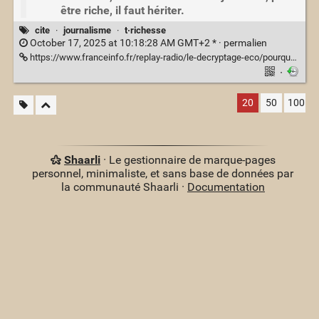
être riche, il faut hériter.
cite
·
journalisme
·
t·richesse
October 17, 2025 at 10:18:28 AM GMT+2 * ·
permalien
https://www.franceinfo.fr/replay-radio/le-decryptage-eco/pourquoi-yael-braun-pivet-appelle-a-taxer-davantage-les-heritages_7528846.html
·
20
50
100
Shaarli
· Le gestionnaire de marque-pages
personnel, minimaliste, et sans base de données par
la communauté Shaarli ·
Documentation