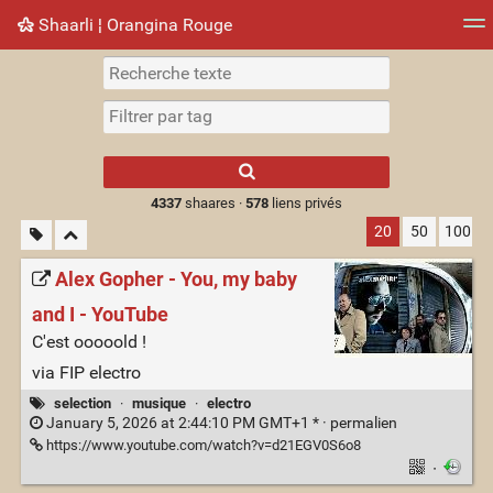
Shaarli ¦ Orangina Rouge
Nuage de tags
Mur d'images
Quotidien
► Jouer
Type 1 or more
characters for
results.
4337
shaares ·
578
liens privés
20
50
100
Alex Gopher - You, my baby
and I - YouTube
C'est ooooold !
via FIP electro
selection
·
musique
·
electro
January 5, 2026 at 2:44:10 PM GMT+1 * ·
permalien
https://www.youtube.com/watch?v=d21EGV0S6o8
·