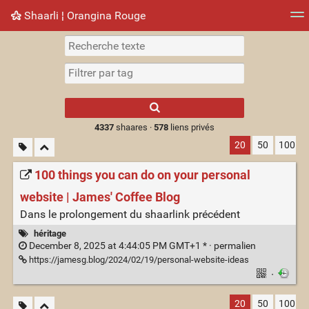
Shaarli ¦ Orangina Rouge
Nuage de tags
Mur d'images
Quotidien
► Jouer
Type 1 or more
characters for
results.
4337
shaares ·
578
liens privés
20
50
100
100 things you can do on your personal
website | James' Coffee Blog
Dans le prolongement du shaarlink précédent
héritage
December 8, 2025 at 4:44:05 PM GMT+1 * ·
permalien
https://jamesg.blog/2024/02/19/personal-website-ideas
·
20
50
100