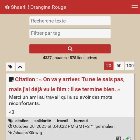
Shaarli ¦ Orangina Rouge
Nuage de tags
Mur d'images
Quotidien
► Jouer
Type 1 or more
characters for
results.
4337
shaares ·
578
liens privés
20
50
100
Citation : « On va y arriver. Tu ne le sais pas,
mais j'ai déjà vu le film : il se termine bien. »
Merci un ami au travail qui a su avoir des mots
réconfortants.
<3
citation
·
solidarité
·
travail
·
burnout
October 20, 2025 at 3:40:22 PM GMT+2 * ·
permalien
/shaare/X0nwIg
·