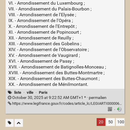
VI. - Arrondissement du Luxembourg ;
VII. - Arrondissement du Palais-Bourbon ;
VIII. - Arrondissement de l'Elysée ;
IX. - Arrondissement de l'Opéra ;
X. - Arrondissement de l'Entrepôt ;
XI. - Arrondissement de Popincourt ;
XII. - Arrondissement de Reuilly ;
XIII. - Arrondissement des Gobelins ;
XIV. - Arrondissement de l'Observatoire ;
XV. - Arrondissement de Vaugirard ;
XVI. - Arrondissement de Passy ;
XVII. - Arrondissement de Batignolles-Monceau ;
XVIII. - Arrondissement des Buttes-Montmartre ;
XIX. - Arrondissement des Buttes-Chaumont ;
XX. - Arrondissement de Ménilmontant.
liste
·
ville
·
Paris
October 30, 2025 at 9:22:52 AM GMT+1 * ·
permalien
https://www.legifrance.gouv.fr/codes/article_lc/LEGIARTI000006396737
·
20
50
100