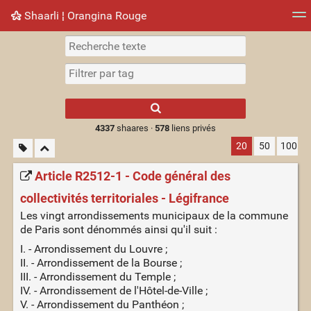
Shaarli ¦ Orangina Rouge
Nuage de tags
Mur d'images
Quotidien
► Jouer
Type 1 or more
characters for
results.
4337
shaares ·
578
liens privés
20
50
100
Article R2512-1 - Code général des
collectivités territoriales - Légifrance
Les vingt arrondissements municipaux de la commune
de Paris sont dénommés ainsi qu'il suit :
I. - Arrondissement du Louvre ;
II. - Arrondissement de la Bourse ;
III. - Arrondissement du Temple ;
IV. - Arrondissement de l'Hôtel-de-Ville ;
V. - Arrondissement du Panthéon ;