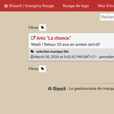
Shaarli ¦ Orangina Rouge
Nuage de tags
Mur d'i
Filtres
Anis "La chance."
Wesh ! Retour 20 ans en arrière
rect-di!
selection musique 00s
March 30, 2026 at 9:42:42 PM GMT+2 * ·
permalie
Filtres
Shaarli
· Le gestionnaire de marq