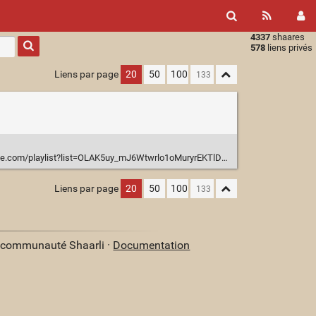
4337
shaares
Type 1 or
578
liens privés
more
characters
Liens par page
20
50
100
for
results.
com/playlist?list=OLAK5uy_mJ6Wtwrlo1oMuryrEKTlDsHdwE9AR5UIQ
Liens par page
20
50
100
a communauté Shaarli ·
Documentation