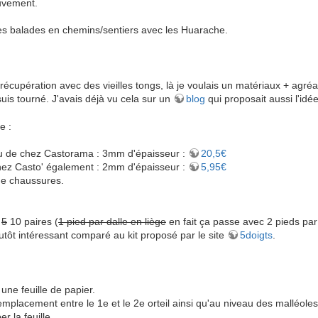
uvement.
es balades en chemins/sentiers avec les Huarache.
récupération avec des vieilles tongs, là je voulais un matériaux + agr
uis tourné. J'avais déjà vu cela sur un
blog
qui proposait aussi l'idée
e :
u de chez Castorama : 3mm d'épaisseur :
20,5€
hez Casto' également : 2mm d'épaisseur :
5,95€
de chaussures.
s
5
10 paires (
1 pied par dalle en liège
en fait ça passe avec 2 pieds par
lutôt intéressant comparé au kit proposé par le site
5doigts
.
une feuille de papier.
emplacement entre le 1e et le 2e orteil ainsi qu'au niveau des malléoles 
r la feuille.