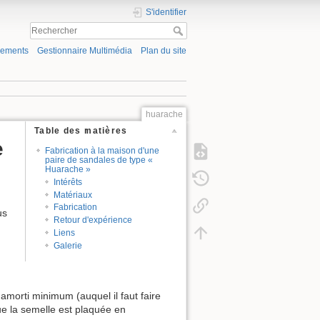
S'identifier
gements
Gestionnaire Multimédia
Plan du site
huarache
Table des matières
e
Fabrication à la maison d'une
paire de sandales de type «
Huarache »
Intérêts
Matériaux
Fabrication
us
Retour d'expérience
Liens
Galerie
morti minimum (auquel il faut faire
ue la semelle est plaquée en