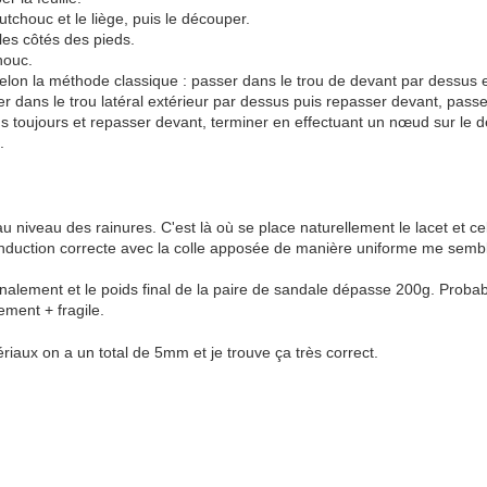
utchouc et le liège, puis le découper.
 les côtés des pieds.
houc.
 selon la méthode classique : passer dans le trou de devant par dessus
 dans le trou latéral extérieur par dessus puis repasser devant, passer
sus toujours et repasser devant, terminer en effectuant un nœud sur le 
.
u niveau des rainures. C'est là où se place naturellement le lacet et cela
nduction correcte avec la colle apposée de manière uniforme me sembl
inalement et le poids final de la paire de sandale dépasse 200g. Proba
ement + fragile.
riaux on a un total de 5mm et je trouve ça très correct.