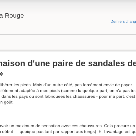
na Rouge
Derniers chan
 maison d'une paire de sandales d
»
me libérer les pieds. Mais d'un autre côté, pas forcément envie de payer
plètement adaptée à mes pieds (comme lu quelque-part, on n'a pas to
ans les pays où sont fabriquées les chaussures - pour ma part, c'est
n goût.
a avoir un maximum de sensation avec ces chaussures. Cela procure un a
u début — quoique pas tant par rapport aux tongs). Et l'avantage est q