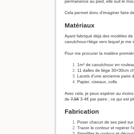
permanence au pied, elle suit le mo
Cela permet donc d'imaginer faire d
Matériaux
Ayant fabriqué déjà des modèles de 
caoutchouc+liège vers lequel je me s
Pour me procurer la matière premièr
1m² de caoutchouc en roulea
11 dalles de liège 30×30cm c
Lacets d'une ancienne paire 
Papier, ciseaux, colle.
Avec cela, je peux espérer au moin
de
7,5€
3-4€ par paire ; ce qui est p
Fabrication
Poser chacun de ses pied sur 
Tracer le contour et repérer l'
Simplifier le contour et découpe