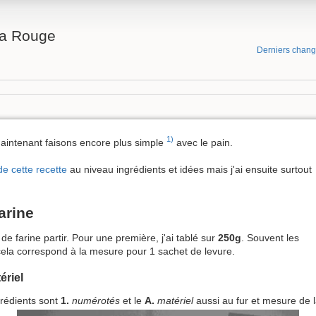
na Rouge
Derniers chan
1)
maintenant faisons encore plus simple
avec le pain.
de cette recette
au niveau ingrédients et idées mais j'ai ensuite surtout
arine
 de farine partir. Pour une première, j'ai tablé sur
250g
. Souvent les
s cela correspond à la mesure pour 1 sachet de levure.
ériel
grédients sont
1.
numérotés
et le
A.
matériel
aussi au fur et mesure de l