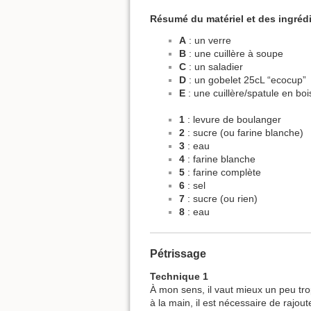
Résumé du matériel et des ingréd
A
: un verre
B
: une cuillère à soupe
C
: un saladier
D
: un gobelet 25cL “ecocup”
E
: une cuillère/spatule en boi
1
: levure de boulanger
2
: sucre (ou farine blanche)
3
: eau
4
: farine blanche
5
: farine complète
6
: sel
7
: sucre (ou rien)
8
: eau
Pétrissage
Technique 1
À mon sens, il vaut mieux un peu tr
à la main, il est nécessaire de rajou