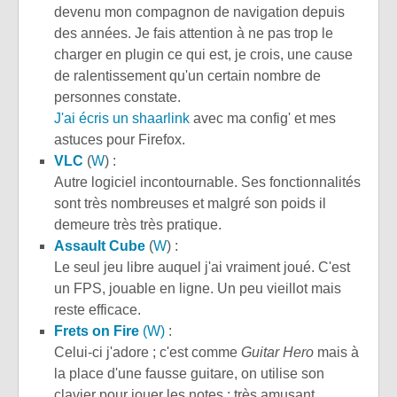
devenu mon compagnon de navigation depuis
des années. Je fais attention à ne pas trop le
charger en plugin ce qui est, je crois, une cause
de ralentissement qu'un certain nombre de
personnes constate.
J'ai écris un shaarlink
avec ma config' et mes
astuces pour Firefox.
VLC
(
W
) :
Autre logiciel incontournable. Ses fonctionnalités
sont très nombreuses et malgré son poids il
demeure très très pratique.
Assault Cube
(
W
) :
Le seul jeu libre auquel j'ai vraiment joué. C'est
un FPS, jouable en ligne. Un peu vieillot mais
reste efficace.
Frets on Fire
(W)
:
Celui-ci j'adore ; c'est comme
Guitar Hero
mais à
la place d'une fausse guitare, on utilise son
clavier pour jouer les notes : très amusant.