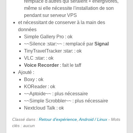
remplace d'autres qui seraient + énergivores,
même si elle nécessite l'installation de son
pendant sur serveur VPS
et nécessitant de conserver à la main des
données
Simple Gallery Pro : ok
~~Silence :star:~~ : remplacé par
Signal
TinyTravelTracker :star: : ok
VLC :star: : ok
Voice Recorder
: fait le taff
Ajouté :
Boxy : ok
KOReader : ok
~~Aptoide~~ : plus nécessaire
~~Simple Scrobbler~~ : plus nécessaire
Nextcloud Talk : ok
Classé dans :
Retour d'expérience
,
Android / Linux
- Mots
clés : aucun