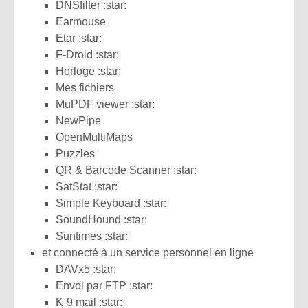
DNSfilter :star:
Earmouse
Etar :star:
F-Droid :star:
Horloge :star:
Mes fichiers
MuPDF viewer :star:
NewPipe
OpenMultiMaps
Puzzles
QR & Barcode Scanner :star:
SatStat :star:
Simple Keyboard :star:
SoundHound :star:
Suntimes :star:
et connecté à un service personnel en ligne
DAVx5 :star:
Envoi par FTP :star:
K-9 mail :star: