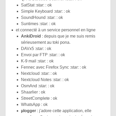
SatStat :star: : ok
Simple Keyboard :star: : ok
SoundHound :star: : ok
Suntimes :star: : ok
et connecté à un service personnel en ligne
AnkiDroid
: depuis que je me suis remis
sérieusement au toki pona.
DAVx5 :star: : ok
Envoi par FTP :star: : ok
K-9 mail :star: : ok
Fennec avec Firefox Sync :star: : ok
Nextcloud :star: : ok
Nextcloud Notes :star: : ok
OsmAnd :star: : ok
Shaarlier : ok
StreetComplete : ok
WhatsApp : ok
µlogger
: j'adore cette application, elle