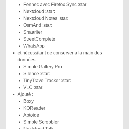
Fennec avec Firefox Sync :star:
Nextcloud :star:
Nextcloud Notes :star:
OsmAnd :star:
Shaarlier
StreetComplete
WhatsApp
et nécessitant de conserver à la main des
données
Simple Gallery Pro
Silence :star:
TinyTravelTracker :star:
VLC :star:
Ajouté :
Boxy
KOReader
Aptoide
Simple Scrobbler
Nextcloud Talk