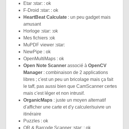
Etar :star: : ok
F-Droid :star: : ok
HeartBeat Calculate
: un peu gadget mais
amusant
Horloge :star: :ok
Mes fichiers :ok
MuPDF viewer :star:
NewPipe : ok
OpenMultiMaps : ok
Open Note Scanner
associé à
OpenCV
Manager
: combinaison de 2 applications
libres ; c'est un peu un bricolage mais ça fait
le taff, pas aussi bien que CamScanner certes
mais c'est léger et non intrusif.
OrganicMaps
: juste un moyen alternatif
d'afficher une carte et d'y calculer/suivre un
itinéraire
Puzzles : ok
QR & Barcode Scanner :star: : ok