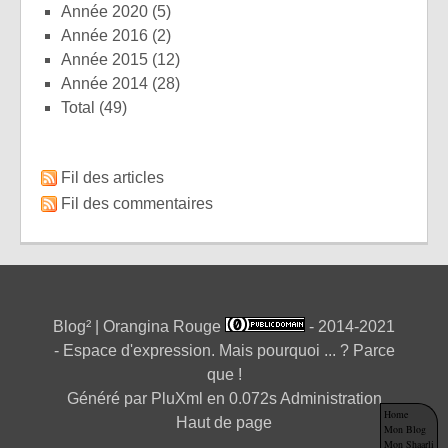
année 2020
(5)
année 2016
(2)
année 2015
(12)
année 2014
(28)
total
(49)
Fil des articles
Fil des commentaires
Blog² | Orangina Rouge
- 2014-2021
- Espace d'expression. Mais pourquoi ... ? Parce
que !
Généré par
PluXml
en 0.072s
Administration
Home
Haut de page
Mon Blog
Mon Shaarli