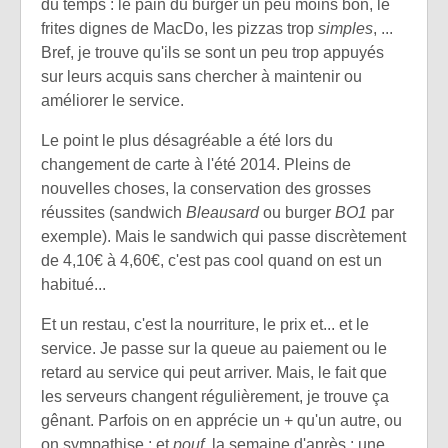
du temps : le pain du burger un peu moins bon, le
frites dignes de MacDo, les pizzas trop
simples
, ...
Bref, je trouve qu'ils se sont un peu trop appuyés
sur leurs acquis sans chercher à maintenir ou
améliorer le service.
Le point le plus désagréable a été lors du
changement de carte à l'été 2014. Pleins de
nouvelles choses, la conservation des grosses
réussites (sandwich
Bleausard
ou burger
BO1
par
exemple). Mais le sandwich qui passe discrètement
de 4,10€ à 4,60€, c'est pas cool quand on est un
habitué...
Et un restau, c'est la nourriture, le prix et... et le
service. Je passe sur la queue au paiement ou le
retard au service qui peut arriver. Mais, le fait que
les serveurs changent régulièrement, je trouve ça
gênant. Parfois on en apprécie un + qu'un autre, ou
on sympathise ; et
pouf
, la semaine d'après : une