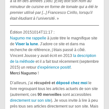
à la fin des années 1980. [Elle] doit son nom au
minuteur de cuisine en forme de tomate qui a été le
premier utilisé par [...] Francesco Cirillo, lorsqu'il
était étudiant à l'université
. »
Édition 20151014T11:17 :
Nagumo me rappelle
à juste titre le magnifique site
de
Viser la lune
. J'adore ce site et dans ma
recherche de référence, j'étais passé à côté.
Vincent Jousse y avait écrit en 2013
la description
de la méthode
et il a fait tout récemment (septembre
2015) un retour
d'expérience positif
.
Merci Nagumo
!
D'ailleurs, j'ai
récupéré et
déposé chez moi
le
livre regroupant tous les articles actuels de son site
(autrement, ces
90 merveilles
sont accessibles
directement sur son site
). Je vous invite à lire à peu
près tous ses articles directement sur son site. Mais