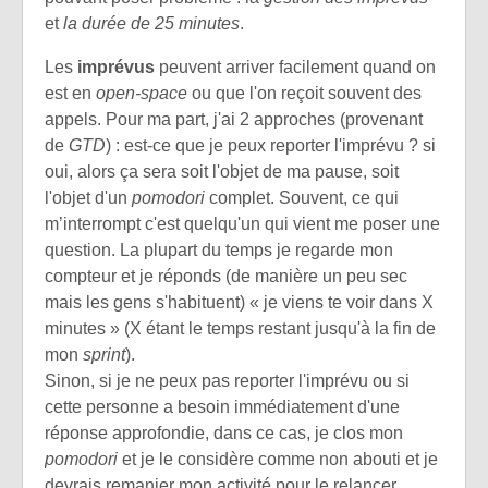
et
la durée de 25 minutes
.
Les
imprévus
peuvent arriver facilement quand on
est en
open-space
ou que l'on reçoit souvent des
appels. Pour ma part, j'ai 2 approches (provenant
de
GTD
) : est-ce que je peux reporter l'imprévu ? si
oui, alors ça sera soit l'objet de ma pause, soit
l'objet d'un
pomodori
complet. Souvent, ce qui
m’interrompt c'est quelqu'un qui vient me poser une
question. La plupart du temps je regarde mon
compteur et je réponds (de manière un peu sec
mais les gens s'habituent) « je viens te voir dans X
minutes » (X étant le temps restant jusqu'à la fin de
mon
sprint
).
Sinon, si je ne peux pas reporter l'imprévu ou si
cette personne a besoin immédiatement d'une
réponse approfondie, dans ce cas, je clos mon
pomodori
et je le considère comme non abouti et je
devrais remanier mon activité pour le relancer.