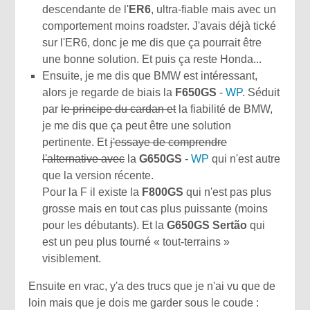
descendante de l'
ER6
, ultra-fiable mais avec un
comportement moins roadster. J'avais déjà tické
sur l'ER6, donc je me dis que ça pourrait être
une bonne solution. Et puis ça reste Honda...
Ensuite, je me dis que BMW est intéressant,
alors je regarde de biais la
F650GS
-
WP
. Séduit
par
le principe du cardan et
la fiabilité de BMW,
je me dis que ça peut être une solution
pertinente. Et
j'essaye de comprendre
l'alternative avec
la
G650GS
-
WP
qui n'est autre
que la version récente.
Pour la F il existe la
F800GS
qui n'est pas plus
grosse mais en tout cas plus puissante (moins
pour les débutants). Et la
G650GS Sertão
qui
est un peu plus tourné « tout-terrains »
visiblement.
Ensuite en vrac, y'a des trucs que je n'ai vu que de
loin mais que je dois me garder sous le coude :