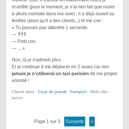
m'arrête (pour le moment, je n'ai rien fait que rouler
à allure normale dans ma voie) ; il a déjà ouvert sa
fenêtre (alors qu'il a des clients...) et me crie :
« Tu pouvais pas attendre 1 seconde,
—
???
— Petit con.
— ... »
Non, là
je n'admets plus
.
Et je continue à me déplacer en 2 roues car non
jamais je n'utiliserai un taxi parisien
de ma propre
volonté !
Classé dans :
Coup de gueule
,
Transport
- Mots clés :
aucun
page 1 sur 3
suivante
»