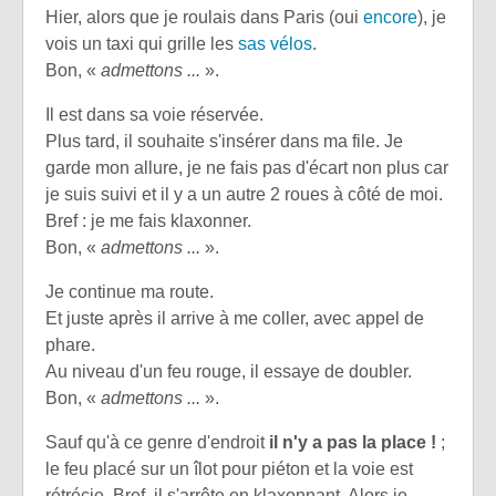
Hier, alors que je roulais dans Paris (oui
encore
), je
vois un taxi qui grille les
sas vélos
.
Bon, «
admettons ...
».
Il est dans sa voie réservée.
Plus tard, il souhaite s'insérer dans ma file. Je
garde mon allure, je ne fais pas d'écart non plus car
je suis suivi et il y a un autre 2 roues à côté de moi.
Bref : je me fais klaxonner.
Bon, «
admettons ...
».
Je continue ma route.
Et juste après il arrive à me coller, avec appel de
phare.
Au niveau d'un feu rouge, il essaye de doubler.
Bon, «
admettons ...
».
Sauf qu'à ce genre d'endroit
il n'y a pas la place !
;
le feu placé sur un îlot pour piéton et la voie est
rétrécie. Bref, il s'arrête en klaxonnant. Alors je