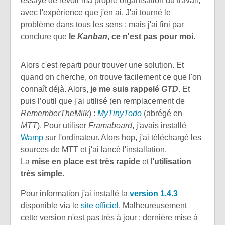
essayé de revoir ma propre organisation du travail,
avec l'expérience que j'en ai. J'ai tourné le
problème dans tous les sens ; mais j'ai fini par
conclure que
le
Kanban
, ce n'est pas pour moi
.
Alors c'est reparti pour trouver une solution. Et
quand on cherche, on trouve facilement ce que l'on
connaît déjà. Alors,
je me suis rappelé
GTD
. Et
puis l’outil que j'ai utilisé (en remplacement de
RememberTheMilk
) :
MyTinyTodo
(abrégé en
MTT
). Pour utiliser
Framaboard
, j'avais installé
Wamp
sur l'ordinateur. Alors hop, j'ai téléchargé les
sources de MTT et j'ai lancé l'installation.
La
mise en place est très rapide
et l'
utilisation
très simple
.
Pour information j'ai installé la
version 1.4.3
disponible via le
site officiel
. Malheureusement
cette version n'est pas très à jour : dernière mise à