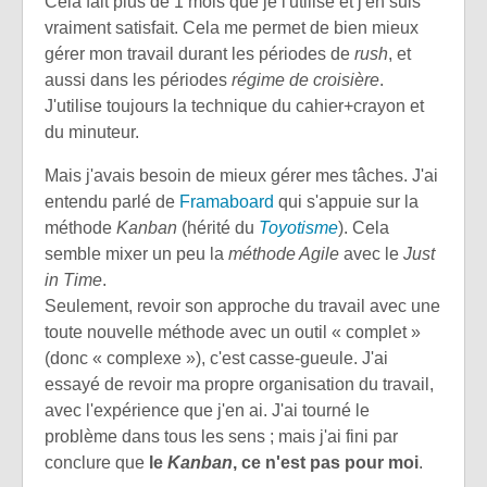
Cela fait plus de 1 mois que je l'utilise et j'en suis
vraiment satisfait. Cela me permet de bien mieux
gérer mon travail durant les périodes de
rush
, et
aussi dans les périodes
régime de croisière
.
J'utilise toujours la technique du cahier+crayon et
du minuteur.
Mais j'avais besoin de mieux gérer mes tâches. J'ai
entendu parlé de
Framaboard
qui s'appuie sur la
méthode
Kanban
(hérité du
Toyotisme
). Cela
semble mixer un peu la
méthode Agile
avec le
Just
in Time
.
Seulement, revoir son approche du travail avec une
toute nouvelle méthode avec un outil « complet »
(donc « complexe »), c'est casse-gueule. J'ai
essayé de revoir ma propre organisation du travail,
avec l'expérience que j'en ai. J'ai tourné le
problème dans tous les sens ; mais j'ai fini par
conclure que
le
Kanban
, ce n'est pas pour moi
.