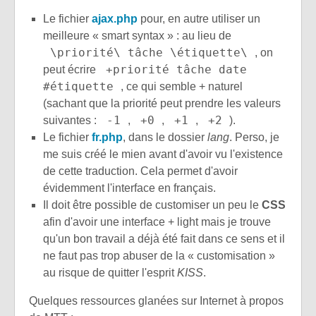
Le fichier
ajax.php
pour, en autre utiliser un
meilleure « smart syntax » : au lieu de
\priorité\ tâche \étiquette\
, on
+priorité tâche date
peut écrire
#étiquette
, ce qui semble + naturel
(sachant que la priorité peut prendre les valeurs
-1
+0
+1
+2
suivantes :
,
,
,
).
Le fichier
fr.php
, dans le dossier
lang
. Perso, je
me suis créé le mien avant d'avoir vu l'existence
de cette traduction. Cela permet d'avoir
évidemment l'interface en français.
Il doit être possible de customiser un peu le
CSS
afin d'avoir une interface + light mais je trouve
qu'un bon travail a déjà été fait dans ce sens et il
ne faut pas trop abuser de la « customisation »
au risque de quitter l'esprit
KISS
.
Quelques ressources glanées sur Internet à propos