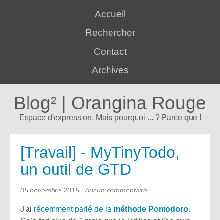
Accueil
Rechercher
Contact
Archives
Blog² | Orangina Rouge
Espace d'expression. Mais pourquoi ... ? Parce que !
[Travail] - MyTinyTodo,
un outil de GTD
05 novembre 2015
- Aucun commentaire
J'ai
récemment parlé de la
méthode Pomodoro
.