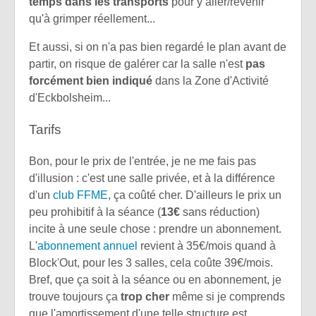
temps dans les transports
pour y aller/revenir
qu'à grimper réellement...
Et aussi, si on n'a pas bien regardé le plan avant de
partir, on risque de galérer car la salle n'est
pas
forcément bien indiqué
dans la Zone d'Activité
d'Eckbolsheim...
Tarifs
Bon, pour le prix de l'entrée, je ne me fais pas
d'illusion : c'est une salle privée, et à la différence
d'un
club FFME
, ça coûté cher. D'ailleurs le prix un
peu prohibitif à la séance (
13€
sans réduction)
incite à une seule chose : prendre un abonnement.
L'
abonnement annuel
revient à 35€/mois quand à
Block'Out, pour les 3 salles, cela coûte 39€/mois.
Bref, que ça soit à la séance ou en abonnement, je
trouve toujours ça
trop cher
même si je comprends
que l'amortissement d'une telle structure est