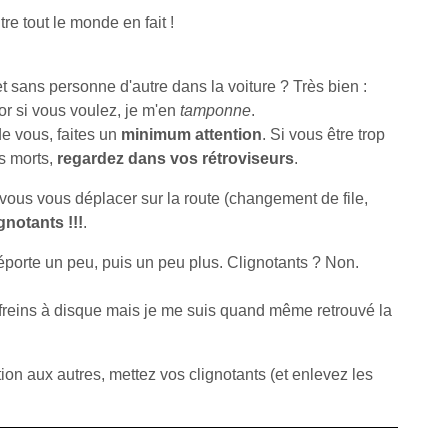
re tout le monde en fait !
t sans personne d'autre dans la voiture ? Très bien :
or si vous voulez, je m'en
tamponne
.
e vous, faites un
minimum attention
. Si vous être trop
es morts,
regardez dans vos rétroviseurs
.
e vous vous déplacer sur la route (changement de file,
notants !!!
.
déporte un peu, puis un peu plus. Clignotants ? Non.
es freins à disque mais je me suis quand même retrouvé la
ion aux autres, mettez vos clignotants (et enlevez les