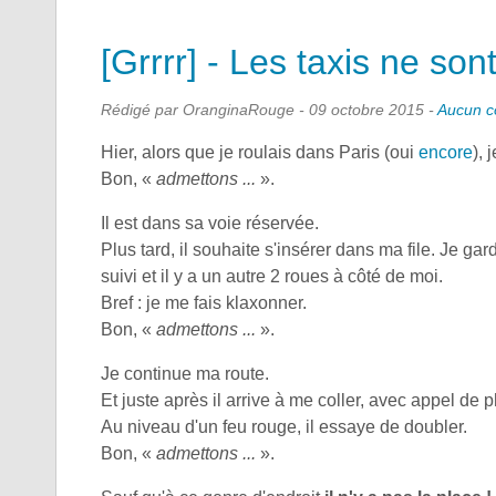
[Grrrr] - Les taxis ne sont
Rédigé par OranginaRouge -
09 octobre 2015
-
Aucun c
Hier, alors que je roulais dans Paris (oui
encore
), 
Bon, «
admettons ...
».
Il est dans sa voie réservée.
Plus tard, il souhaite s'insérer dans ma file. Je gar
suivi et il y a un autre 2 roues à côté de moi.
Bref : je me fais klaxonner.
Bon, «
admettons ...
».
Je continue ma route.
Et juste après il arrive à me coller, avec appel de 
Au niveau d'un feu rouge, il essaye de doubler.
Bon, «
admettons ...
».