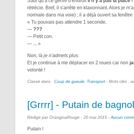
Sauf qu'à ce genre d'endroit
il n'y a pas la place !
rétrécie. Bref, il s'arrête en klaxonnant. Alors je m'a
normale dans ma voie) ; il a déjà ouvert sa fenêtre (a
« Tu pouvais pas attendre 1 seconde,
—
???
— Petit con.
— ... »
Non, là
je n'admets plus
.
Et je continue à me déplacer en 2 roues car non
ja
volonté !
Classé dans :
Coup de gueule
,
Transport
- Mots clés : 
[Grrrr] - Putain de bagno
Rédigé par OranginaRouge -
20 mai 2015
-
Aucun comm
Putain !