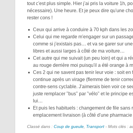
tout c'est plus simple. Hier j'ai pris la voiture 1h,
nécessaire). Une heure. Et je peux dire qu'une ch
rester cons !
Ceux qui arrive à conduire à 70 kph dans les zon
Celui qui me regarde m'engager sur un passage 
comme si j'existais pas… et va se garer sur un
libres et aussi larges à côté de ma voiture…
Cet autre qui me suivait (un peu loin) et qui a r
au rouge derrière moi puisqu'il a été orange à 
Ces 2 qui ne savent pas tenir leur voie : soit en
continue après un virage (flemme de tenir correc
contre-sens cyclable. J'aimerais bien voir ce s
juste remplacer "bus" par "vélo" et le principe 
lui…
Et puis les habituels : changement de file sans 
emplacement livraison (à côté d'une pharmacie ;-
Classé dans :
Coup de gueule
,
Transport
- Mots clés : 