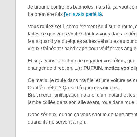
Je grogne contre les bagnoles mais là, ça vaut cont
La première fois
j'en avais parlé là
.
Vous roulez seul, complètement seul sur la route, e
faites ce que vous voulez, foutez-vous dans le déc
Mais quand y'a quelques autres véhicules autour d
vieux / fainéant / handicapé pour vérifier vos angl
Et si ça vous fais chier de regarder vos rétros, qu
changer de direction, ...) :
PUTAIN, mettez vos clig
Ce matin, je roule dans ma file, et une voiture se 
Contrôle rétro ? Ça sert à quoi ces miroirs...
Bref, merci l'anticipation naturel d'un motard et l
jambe collée dans son aile avant, roue dans roue !
Donc sérieux, quand ça vous saoule de faire attent
quand ils ne servent à rien.