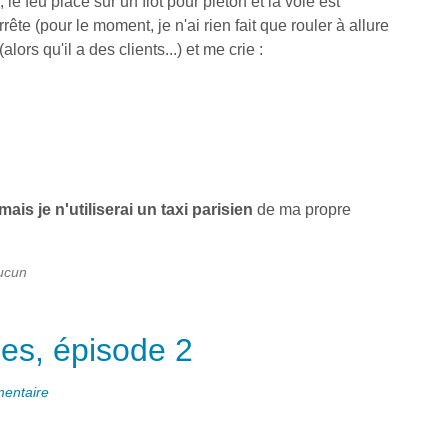
; le feu placé sur un îlot pour piéton et la voie est
rrête (pour le moment, je n'ai rien fait que rouler à allure
lors qu'il a des clients...) et me crie :
mais je n'utiliserai un taxi parisien
de ma propre
aucun
les, épisode 2
entaire