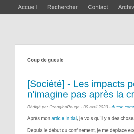
Accueil
Rechercher
Contact
Archi
Coup de gueule
[Société] - Les impacts p
n'imagine pas après la cr
Rédigé par OranginaRouge -
09 avril 2020
-
Aucun comm
Après mon
article initial
, je vois qu'il y a des cho
Depuis le début du confinement, je me déplace excl