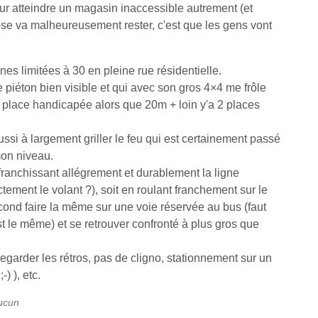
 pour atteindre un magasin inaccessible autrement (et
ose va malheureusement rester, c'est que les gens vont
es limitées à 30 en pleine rue résidentielle.
piéton bien visible et qui avec son gros 4×4 me frôle
e place handicapée alors que 20m + loin y'a 2 places
éussi à largement griller le feu qui est certainement passé
mon niveau.
 franchissant allégrement et durablement la ligne
tement le volant ?), soit en roulant franchement sur le
econd faire la même sur une voie réservée au bus (faut
est le même) et se retrouver confronté à plus gros que
regarder les rétros, pas de cligno, stationnement sur un
) ), etc.
aucun