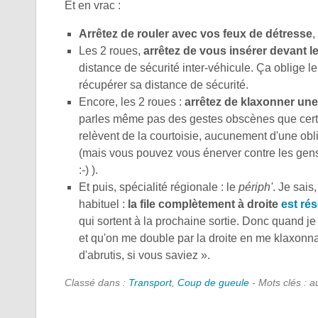
Et en vrac :
Arrêtez de rouler avec vos feux de détresse
,
Les 2 roues,
arrêtez de vous insérer devant l
distance de sécurité inter-véhicule. Ça oblige l
récupérer sa distance de sécurité.
Encore, les 2 roues :
arrêtez de klaxonner une
parles même pas des gestes obscènes que certain
relèvent de la courtoisie, aucunement d'une obl
(mais vous pouvez vous énerver contre les gens
:-) ).
Et puis, spécialité régionale : le
périph'
. Je sais
habituel :
la file complètement à droite
est ré
qui sortent à la prochaine sortie. Donc quand je 
et qu'on me double par la droite en me klaxonna
d'abrutis, si vous saviez ».
Classé dans :
Transport
,
Coup de gueule
- Mots clés : 