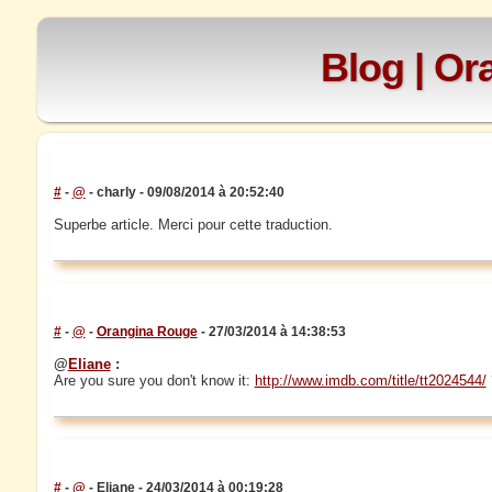
Blog | O
#
-
@
- charly - 09/08/2014 à 20:52:40
Superbe article. Merci pour cette traduction.
#
-
@
-
Orangina Rouge
- 27/03/2014 à 14:38:53
@
Eliane
:
Are you sure you don't know it:
http://www.imdb.com/title/tt2024544/
#
-
@
- Eliane - 24/03/2014 à 00:19:28