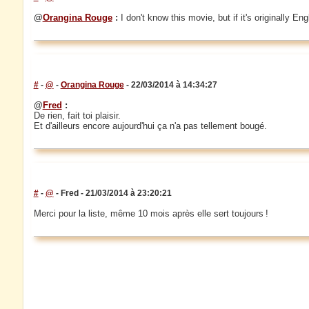
@
Orangina Rouge
:
I don't know this movie, but if it's originally Eng
#
-
@
-
Orangina Rouge
- 22/03/2014 à 14:34:27
@
Fred
:
De rien, fait toi plaisir.
Et d'ailleurs encore aujourd'hui ça n'a pas tellement bougé.
#
-
@
- Fred - 21/03/2014 à 23:20:21
Merci pour la liste, même 10 mois après elle sert toujours !