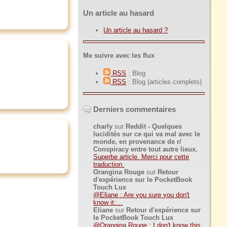
Un article au hasard
Un article au hasard ?
Me suivre avec les flux
RSS
: Blog
RSS
: Blog (articles complets)
Derniers commentaires
charly
sur
Reddit - Quelques
lucidités sur ce qui va mal avec le
monde, en provenance de r/
Conspiracy entre tout autre lieux.
Superbe article. Merci pour cette
traduction.
Orangina Rouge
sur
Retour
d'expérience sur le PocketBook
Touch Lux
@Eliane : Are you sure you don't
know it:…
Eliane
sur
Retour d'expérience sur
le PocketBook Touch Lux
@Orangina Rouge : I don't know this