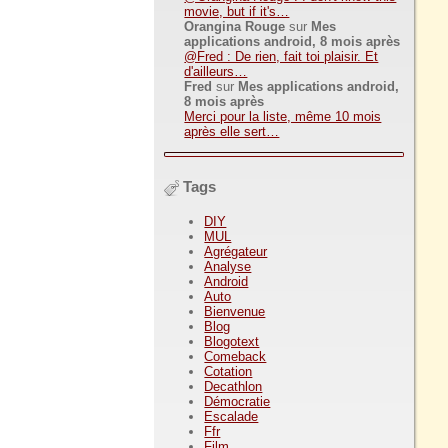
movie, but if it's…
Orangina Rouge
sur
Mes
applications android, 8 mois après
@Fred : De rien, fait toi plaisir. Et
d'ailleurs…
Fred
sur
Mes applications android,
8 mois après
Merci pour la liste, même 10 mois
après elle sert…
Tags
DIY
MUL
Agrégateur
Analyse
Android
Auto
Bienvenue
Blog
Blogotext
Comeback
Cotation
Decathlon
Démocratie
Escalade
Ffr
Film