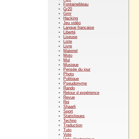
Fontainebleau
Gr20
Grrrr
Hacking
Jeu vidéo
Langue française
Liberté
Liseuse
Liste
Livre
Materiel
Moto
Mul
Musique
Pensée du jour
Photo
Politique
Pseudonyme
Rando
Retour d expérience
Revue
Rpi
Shaarli
Sport
Statistiques
Techno
Traduction
Tuto
Vote