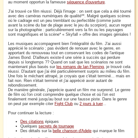
au moment opportun la fameuse
séquence d'ouverture
.
J'ai trouvé ce film réussi. Déjà l'image : on sent que cela a été tourné
avec des caméras numériques de qualité**. Malgré quelques scènes
où le cadrage est un peu tremblant ou perfectible (comme juste
avant la scène du bar de plage avec le jeu du scorpion), aucun regret
sur la photographie : particulièrement vers la fin ou les paysages
sont magnifiques et la scène* « Skyfall » offre des images géniales !
Les musiques accompagnent bien l'intégralité du film. J'ai aussi
apprécié le scénario ; pas évident de renouer avec le genre, en
apportant du renouveau tout en conservant les codes de l'antique
James Bond. D'ailleurs existe-il une série à succès qui perdure
depuis si longtemps ?? Quand on sait que les scénarios ne sont
maintenant plus basés sur
les romans de Ian Fleming
, je trouvé cela
réussi. D'autant que j'ai été particulièrement surpris au milieu du film.
Une fois le méchant attrapé, je croyais que c'était terminé... mais en
fait non. Rien n'était terminé et j'ai apprécié avoir autant de
rebondissement.
De manière générale, j'apprécie quand un film me surprend. Le genre
de film où l'on croit comprendre quelque chose et où l'on est
finalement mené jusqu'au bout sur une fausse piste. Dans le genre
on peut par exemple citer
Fight Club
ou
2 jours à tuer
...
Pour continuer la lecture :
Des citations
épiques
Quelques
secrets de tournage
Des détails sur la
belle chanson d'Adele
qui marque le film