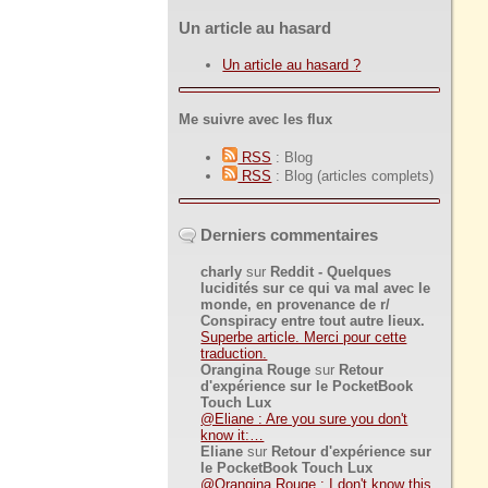
Un article au hasard
Un article au hasard ?
Me suivre avec les flux
RSS
: Blog
RSS
: Blog (articles complets)
Derniers commentaires
charly
sur
Reddit - Quelques
lucidités sur ce qui va mal avec le
monde, en provenance de r/
Conspiracy entre tout autre lieux.
Superbe article. Merci pour cette
traduction.
Orangina Rouge
sur
Retour
d'expérience sur le PocketBook
Touch Lux
@Eliane : Are you sure you don't
know it:…
Eliane
sur
Retour d'expérience sur
le PocketBook Touch Lux
@Orangina Rouge : I don't know this