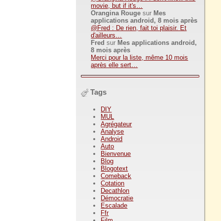
movie, but if it's…
Orangina Rouge
sur
Mes
applications android, 8 mois après
@Fred : De rien, fait toi plaisir. Et
d'ailleurs…
Fred
sur
Mes applications android,
8 mois après
Merci pour la liste, même 10 mois
après elle sert…
Tags
DIY
MUL
Agrégateur
Analyse
Android
Auto
Bienvenue
Blog
Blogotext
Comeback
Cotation
Decathlon
Démocratie
Escalade
Ffr
Film