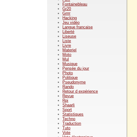
Fontainebleau
Gr20
Grrrr
Hacking
Jeu vidéo
Langue française
Liberté
Liseuse
Liste
Livre
Materiel
Moto
Mul
Musique
Pensée du jour
Photo
Politique
Pseudonyme
Rando
Retour d expérience
Revue
Rpi
Shaarli
Sport
Statistiques
Techno
Traduction
Tuto
Vote