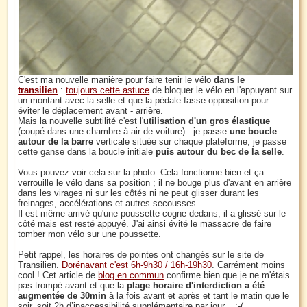
C'est ma nouvelle manière pour faire tenir le vélo
dans le
transilien
:
toujours cette astuce
de bloquer le vélo en l'appuyant sur
un montant avec la selle et que la pédale fasse opposition pour
éviter le déplacement avant - arrière.
Mais la nouvelle subtilité c'est l'
utilisation d'un gros élastique
(coupé dans une chambre à air de voiture) : je passe
une boucle
autour de la barre
verticale située sur chaque plateforme, je passe
cette ganse dans la boucle initiale
puis autour du bec de la selle
.
Vous pouvez voir cela sur la photo. Cela fonctionne bien et ça
verrouille le vélo dans sa position ; il ne bouge plus d'avant en arrière
dans les virages ni sur les côtés ni ne peut glisser durant les
freinages, accélérations et autres secousses.
Il est même arrivé qu'une poussette cogne dedans, il a glissé sur le
côté mais est resté appuyé. J'ai ainsi évité le massacre de faire
tomber mon vélo sur une poussette.
Petit rappel, les horaires de pointes ont changés sur le site de
Transilien.
Dorénavant c'est 6h-9h30 / 16h-19h30
. Carrément moins
cool ! Cet article de
blog en commun
confirme bien que je ne m'étais
pas trompé avant et que la
plage horaire d'interdiction a été
augmentée de 30min
à la fois avant et après et tant le matin que le
soir, soit 2h d’inaccessibilité supplémentaire par jour... :-(