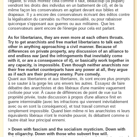
l'égalité, si vous montez cela comme il faut, beaucoup (la plupart)
vendront les droits des individus en un battement de cil), et de la
même façon les conservateurs en agitant devant eux bibles et
drapeaux. Il y a encore des conservateurs écrivant des éditos contre
la légalisation du cannabis ou l'homosexualité, ou pour rabaisser
quiconque s'opposant aux guerres ou aux militaires. Que les
conservateurs aient encore de l'énergie pour cela est parlant.
As for libertarians, they are even more at each others throats.
Try to get anarchists and free market libertarians to talk each
other in anything approaching a civil manner. Because of
differences on private property, any discussion of an alliance to
end endless war (and the infringements that inevitably come
with it, or are a consequence of it), or basically work together in
any capacity, is impossible. Even though neither anarchists nor
their free market counterparts have any power at all, they argue
as if each are their primary enemy. Pure comedy.
Quant aux libertariens et aux libertaires, ils sont encore plus prompts
à se sauter à la gorge les uns envers les autres. Essayez de faire
débattre des anarchistes et des libéraux d'une manière vaguement
civilisée pour voir. À cause de différences de point de vue sur la
propriété privée, toute discussion à propos d'une alliance finit en
guerre interminable (avec les infractions qui viennent inévitablement
avec ou en sont la conséquence), et tout travail commun est
simplement impossible. Quand bien même ni les anarchistes ni leurs
équivalents libéraux n'ont le moindre pouvoir, ils débattent comme si
l'autre était leur principal ennemi.
> Down with fascism and the socialism mysticism. Down with
the oligarchy. Down with those who subvert free will.