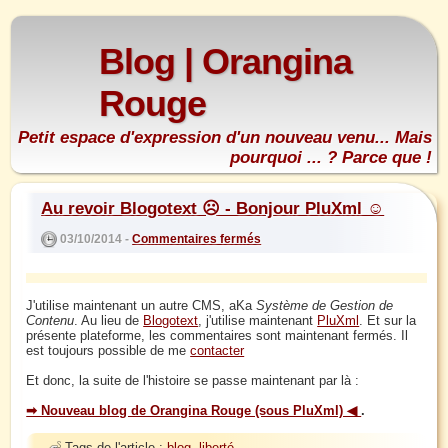
Blog | Orangina
Rouge
Petit espace d'expression d'un nouveau venu... Mais
pourquoi ... ? Parce que !
Au revoir Blogotext ☹ - Bonjour PluXml ☺
03/10/2014 -
Commentaires fermés
J'utilise maintenant un autre CMS, aKa
Système de Gestion de
Contenu
. Au lieu de
Blogotext
, j'utilise maintenant
PluXml
. Et sur la
présente plateforme, les commentaires sont maintenant fermés. Il
est toujours possible de me
contacter
Et donc, la suite de l'histoire se passe maintenant par là :
➡ Nouveau blog de Orangina Rouge (sous PluXml) ◀
.
Tags de l'article :
blog
,
liberté