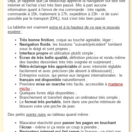
Déjà, je rappelle que j'ai beaucoup apprécié la navigation sur leur site
internet et l'achat s'est très bien passé. Mis à part aucune
information quant à l'envoi de ma commande - très rapide,
commande à 15h, traitement à 17h, expédition à 23h - ni de suivi
possible par le transport (DHL), tout s'est très bien passé.
La tablette est vraiment
extra et à la hauteur de ce que je pouvais
espérer
:
Très bonne finition
, coque au touché agréable, léger ;
Navigation fluide
, les boutons "suivant/précédent" tombent
sous le doigt et sont propres ;
Interface propre
et utilisation plutôt simple ;
Écran de très belle qualité,
définition précise et rendu même
des bandes dessinées très très soignée et surprenant ;
Rétro-éclairage très appréciable
et avec intensité réglable
facilement et avec précision (de absent à éblouissant) ;
Entreprise suisse, qui pense aux langues internationales : le
français est disponible
naturellement ;
Première
mise en marche
très facile, accessible à
madame
michu
;
Quelques livres déjà disponibles ;
Branchement et transfert depuis un ordinateur très simple ;
Le
format très portable
, tient dans une poche intérieure de
blouson voire une poche de jean.
Des petits
points noirs
au tableau quand même :
Mauvaise réactivité pour
passer les pages en touchant
l'écran
- même si ça reste un coup à prendre ;
Navigateur internet qui fait ramer
la liseuse - ce n'est pas