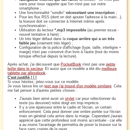
sans pour nous rappeler que l'on n'est pas sur notre
smartphone ;
Une fonctionnalité "sendto"
nécessitant une inscription
;
Pour les flux RSS (dont on doit ajouter l'adresse à la main...),
la liseuse doit se connecter à Internet même après
synchronisation ;
Utilisation du lecteur
*.mp3 impossible
(au premier essai -
nouvel tentative à faire) ;
Un très léger défaut dans la
coque arrière qui a un très
faible jeu
(vraiment très léger) ;
Configuration de la police d'affichage (type, taille, interligne +
marge) n'est pas conservé d'un livre à l'autre (tout du moins
lorsque effectué depuis la lecture).
Après achat, j'ai découvert que
PocketBook
n'est pas une
petite
boîte dans le secteur
. Et aussi que ce modèle a été élu
meilleure
tablette par allesebook
.
C'est justifié ! ! !
Si vous hésitez, jetez-vous sur ce modèle.
Je vous laisse lire un
test que j'ai trouvé d'un modèle similaire
. Cela
me fait penser à d'autres petites choses :
J'aurais bien aimé avoir un
stylet
car pour sélectionner du
texte (ou dessiner) notre doigt est trop imprécis.
Il y a une épaisseur entre le cadre et l'écran, un certain
enfoncement. Cela peut donner une ombre portée sur l'écran
mais en général cela arrive dans la marge. Cependant j'aurais
apprécié que cette profondeur soit moins accentuée - car elle
a au moins l'avantage de permettra de poser la liseuse sur la
face sans crainte de la rayer.