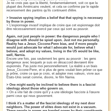
Je ne crois pas que la liberté, fondamentalement, soit ce que la
plupart des Américains veulent, et cela se confirme par le rapide
recensement des pantins qu’ils continuent d'élire.
> Invasive spying implies a belief that that spying is necessary
by those in power.
> L'espionnage invasif implique de croire que cet espionnage doit
être nécessairement exercé par ceux qui sont au pouvoir.
Again, not just people in power: the dangerous people who I
disagree with should be spied upon. Just not me personally.
Reality has a Jesus_Ciccone-Penn bias, and if more people
would just advocate for what I advocate for, believe what I
believe, and adopt my values, living in the US would be like,
well, Narnia.
Encore une fois, pas seulement les gens au pouvoir : les gens
dangereux avec lesquels je suis en désaccord devraient être
espionnés. Pas juste moi personnellement. La réalité a un biais
Jesus_Ciccone-Penn, et si plus de gens voulait bien prôner ce que
je prône, croire ce que je crois, et adopter mes valeurs, vivre aux
États-Unis serait comme, disons, le film Narnia.
> One might easily be inclined to believe there is a fascist
ideology about those who govern us.
> On a vite fait de croire qu'il y a une idéologie fasciste à l'œuvre
parmi ceux qui nous gouvernent.
I think it's a matter of the fascist ideology of my next door
neighbors. The power of elites does not exist in a vacuum.
These people in power are handed power by their constituents.