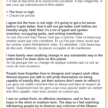
> À bas le fascisme et le mysticisme socialiste. À bas l'oligarchie. À
bas ceux qui subvertissent le libre arbitre.
> The hour is nigh.
> L'heure est proche.
I agree but the hour is not nigh. It's going to get a lot worse
before it gets better. And it will not get better until bellies are
literally empty. Until then it's a lot of typed and spoken
invective, occupying parks, and writing manifestos.
Je suis d'accord mais l'heure n'est pas si proche. Cela va beaucoup
empirer avant que cela s'améliore. Et ca n'ira pas mieux avant que
les ventres soient littéralement vides. En attendant, c'est beaucoup
de discours, d'articles, de places occupées et de manifestes.
I have barely seen anything change in any substantial way in the
entire time I've been alive on this planet.
Je n'ai presque rien vu changer de quelque manière que ce soit au
cours de mon existence.
People have forgotten how to disagree and respect each other.
Almost anyone you talk to will pride themselves on being
capable of exactly this, yet their actions don't seem to reflect it.
Les gens ont oublié comment être en désaccord dans le respect de
l'autre. Quasiment tous les gens à qui vous pouvez parler se vantent
d'en être capable, mais leurs actions ne suivent pas.
I see no united front, no effective resistance, and in fact, no
hope in the short or medium term. The deja vu I feel watching
left-leaning people try to dismiss any criticism of the Obama