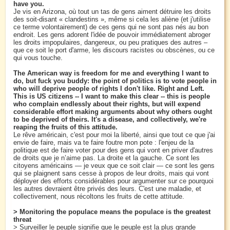
have you.
Je vis en Arizona, où tout un tas de gens aiment détruire les droits
des soit-disant « clandestins », même si cela les aliène (et j'utilise
ce terme volontairement) de ces gens qui ne sont pas nés au bon
endroit. Les gens adorent l'idée de pouvoir immédiatement abroger
les droits impopulaires, dangereux, ou peu pratiques des autres –
que ce soit le port d'arme, les discours racistes ou obscènes, ou ce
qui vous touche.
The American way is freedom for me and everything I want to
do, but fuck you buddy: the point of politics is to vote people in
who will deprive people of rights I don't like. Right and Left.
This is US citizens -- I want to make this clear -- this is people
who complain endlessly about their rights, but will expend
considerable effort making arguments about why others ought
to be deprived of theirs. It's a disease, and collectively, we're
reaping the fruits of this attitude.
Le rêve américain, c'est pour moi la liberté, ainsi que tout ce que j'ai
envie de faire, mais va te faire foutre mon pote : l'enjeu de la
politique est de faire voter pour des gens qui vont en priver d'autres
de droits que je n’aime pas. La droite et la gauche. Ce sont les
citoyens américains — je veux que ce soit clair — ce sont les gens
qui se plaignent sans cesse à propos de leur droits, mais qui vont
déployer des efforts considérables pour argumenter sur ce pourquoi
les autres devraient être privés des leurs. C'est une maladie, et
collectivement, nous récoltons les fruits de cette attitude.
> Monitoring the populace means the populace is the greatest
threat
> Surveiller le peuple signifie que le peuple est la plus grande