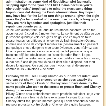
administration as some kind of Republican plot (generally
skipping right to the "you don't like Obama because you're
obviously racist" trope) calls to mind the exact same thing
Republicans did during the Bush administration. Any hope I
may have had for the Left to turn things around, given the eight
years they've had control of the executive branch, is long gone.
They are rank hypocrites and apologists, just like their
republican counterparts.
Je ne vois aucun front uni, aucune résistance concrète, et en fait,
aucun espoir à court et à moyen terme. Le sentiment de déjà vu que
je ressens quand je vois des gens de gauche essayer de faire
passer toutes les critiques à l'encontre de l'administration Obama
comme une sorte de complot républicain (généralement en passant
par quelque chose du genre « de toute évidence, vous n'aimez pas
Obama parce que vous êtes raciste ») me fait penser à ce que
faisaient déjà les républicains de l'administration Bush. Le peu
d'espoir qu'il me restait en la gauche pour qu'elle change les choses,
au vu des 8 ans de pouvoir éxecutif dont elle a disposé, est mort
depuis longtemps. Ce sont des purs hypocrites et défenseurs,
comme leurs « inverses » de droite.
Probably we will see Hillary Clinton as our next president, and
you can bet she will be cheered on as she does exactly the
same sorts of things Bush or Cheney would have done, by the
same people who took to the streets to protest Bush and Cheney
doing those same things.
Hillary Clinton sera probablement notre prochain président, et je vous
parie qu'elle sera félicité de faire exactement ce que Bush ou
Cheney aurait fait, par les mêmes gens qui sont descendus dans la
rue pour protester contre Bush et Cheney alors qu'ils faisaient