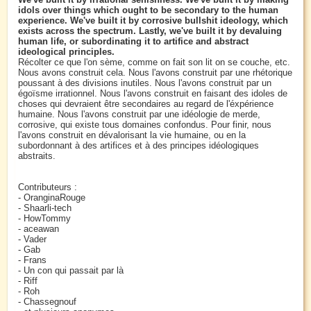
idols over things which ought to be secondary to the human
experience. We've built it by corrosive bullshit ideology, which
exists across the spectrum. Lastly, we've built it by devaluing
human life, or subordinating it to artifice and abstract
ideological principles.
Récolter ce que l'on sème, comme on fait son lit on se couche, etc.
Nous avons construit cela. Nous l'avons construit par une rhétorique
poussant à des divisions inutiles. Nous l'avons construit par un
égoïsme irrationnel. Nous l'avons construit en faisant des idoles de
choses qui devraient être secondaires au regard de l'éxpérience
humaine. Nous l'avons construit par une idéologie de merde,
corrosive, qui existe tous domaines confondus. Pour finir, nous
l'avons construit en dévalorisant la vie humaine, ou en la
subordonnant à des artifices et à des principes idéologiques
abstraits.
Contributeurs :
- OranginaRouge
- Shaarli-tech
- HowTommy
- aceawan
- Vader
- Gab
- Frans
- Un con qui passait par là
- Riff
- Roh
- Chassegnouf