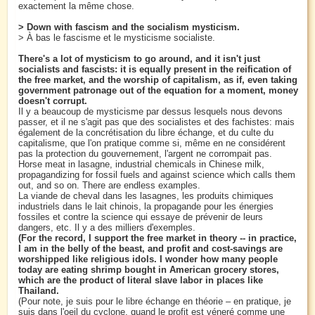
exactement la même chose.
> Down with fascism and the socialism mysticism.
> À bas le fascisme et le mysticisme socialiste.
There's a lot of mysticism to go around, and it isn't just
socialists and fascists: it is equally present in the reification of
the free market, and the worship of capitalism, as if, even taking
government patronage out of the equation for a moment, money
doesn't corrupt.
Il y a beaucoup de mysticisme par dessus lesquels nous devons
passer, et il ne s'agit pas que des socialistes et des fachistes: mais
également de la concrétisation du libre échange, et du culte du
capitalisme, que l'on pratique comme si, même en ne considérent
pas la protection du gouvernement, l'argent ne corrompait pas.
Horse meat in lasagne, industrial chemicals in Chinese milk,
propagandizing for fossil fuels and against science which calls them
out, and so on. There are endless examples.
La viande de cheval dans les lasagnes, les produits chimiques
industriels dans le lait chinois, la propagande pour les énergies
fossiles et contre la science qui essaye de prévenir de leurs
dangers, etc. Il y a des milliers d'exemples.
(For the record, I support the free market in theory -- in practice,
I am in the belly of the beast, and profit and cost-savings are
worshipped like religious idols. I wonder how many people
today are eating shrimp bought in American grocery stores,
which are the product of literal slave labor in places like
Thailand.
(Pour note, je suis pour le libre échange en théorie – en pratique, je
suis dans l'oeil du cyclone, quand le profit est véneré comme une