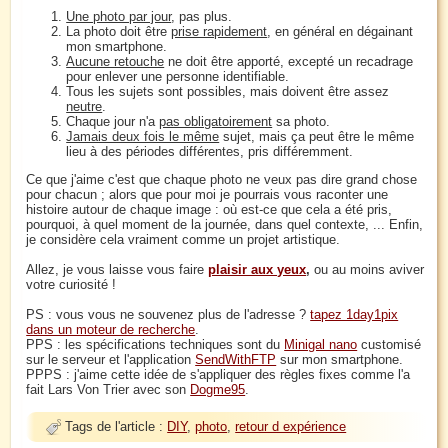
Une photo par jour
, pas plus.
La photo doit être
prise rapidement
, en général en dégainant
mon smartphone.
Aucune retouche
ne doit être apporté, excepté un recadrage
pour enlever une personne identifiable.
Tous les sujets sont possibles, mais doivent être assez
neutre
.
Chaque jour n'a
pas obligatoirement
sa photo.
Jamais deux fois le même
sujet, mais ça peut être le même
lieu à des périodes différentes, pris différemment.
Ce que j'aime c'est que chaque photo ne veux pas dire grand chose
pour chacun ; alors que pour moi je pourrais vous raconter une
histoire autour de chaque image : où est-ce que cela a été pris,
pourquoi, à quel moment de la journée, dans quel contexte, ... Enfin,
je considère cela vraiment comme un projet artistique.
Allez, je vous laisse vous faire
plaisir aux yeux
,
ou au moins aviver
votre curiosité !
PS : vous vous ne souvenez plus de l'adresse ?
tapez 1day1pix
dans un moteur de recherche
.
PPS : les spécifications techniques sont du
Minigal nano
customisé
sur le serveur et l'application
SendWithFTP
sur mon smartphone.
PPPS : j'aime cette idée de s'appliquer des règles fixes comme l'a
fait Lars Von Trier avec son
Dogme95
.
Tags de l'article :
DIY
,
photo
,
retour d expérience