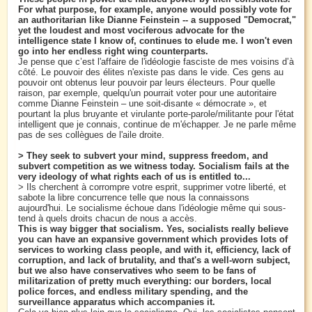
For what purpose, for example, anyone would possibly vote for
an authoritarian like Dianne Feinstein -- a supposed "Democrat,"
yet the loudest and most vociferous advocate for the
intelligence state I know of, continues to elude me. I won't even
go into her endless right wing counterparts.
Je pense que c’est l'affaire de l'idéologie fasciste de mes voisins d’à
côté. Le pouvoir des élites n'existe pas dans le vide. Ces gens au
pouvoir ont obtenus leur pouvoir par leurs électeurs. Pour quelle
raison, par exemple, quelqu'un pourrait voter pour une autoritaire
comme Dianne Feinstein – une soit-disante « démocrate », et
pourtant la plus bruyante et virulante porte-parole/militante pour l'état
intelligent que je connais, continue de m'échapper. Je ne parle même
pas de ses collègues de l'aile droite.
> They seek to subvert your mind, suppress freedom, and
subvert competition as we witness today. Socialism fails at the
very ideology of what rights each of us is entitled to...
> Ils cherchent à corrompre votre esprit, supprimer votre liberté, et
sabote la libre concurrence telle que nous la connaissons
aujourd'hui. Le socialisme échoue dans l'idéologie même qui sous-
tend à quels droits chacun de nous a accès.
This is way bigger that socialism. Yes, socialists really believe
you can have an expansive government which provides lots of
services to working class people, and with it, efficiency, lack of
corruption, and lack of brutality, and that's a well-worn subject,
but we also have conservatives who seem to be fans of
militarization of pretty much everything: our borders, local
police forces, and endless military spending, and the
surveillance apparatus which accompanies it.