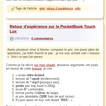
Tags de l'article :
grrrr
,
retour d expérience
,
vélo
Retour d'expérience sur le PocketBook Touch
Lux
13/03/2014 -
4 commentaires
Après plusieurs mois à hésiter, comparer le prix, me poser plein de
questions, j'ai enfin franchi le pas : je me suis acheté une « liseuse
». Voici ce que j'en pense.
Comme je l'ai décrit
sur mon shaarli
, plusieurs arguments ont joués
en faveur de cette
liseuse
, je cite :
« écran
rétro-éclairé
,
lecture de
*.epub
(évidemment),
lecture de
*.mp3
(pourquoi pas),
poids
pas trop lourd (<200g),
écran
6"
confortable,
format poche (
<12cm
de large),
et prix abordable (
120€
frais de port inclus).
Et puis aussi un truc soit disant "
RSS
". »