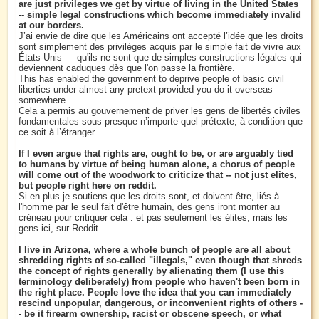
are just privileges we get by virtue of living in the United States
-- simple legal constructions which become immediately invalid
at our borders.
J’ai envie de dire que les Américains ont accepté l’idée que les droits
sont simplement des privilèges acquis par le simple fait de vivre aux
États-Unis — qu'ils ne sont que de simples constructions légales qui
deviennent caduques dès que l'on passe la frontière.
This has enabled the government to deprive people of basic civil
liberties under almost any pretext provided you do it overseas
somewhere.
Cela a permis au gouvernement de priver les gens de libertés civiles
fondamentales sous presque n’importe quel prétexte, à condition que
ce soit à l’étranger.
If I even argue that rights are, ought to be, or are arguably tied
to humans by virtue of being human alone, a chorus of people
will come out of the woodwork to criticize that -- not just elites,
but people right here on reddit.
Si en plus je soutiens que les droits sont, et doivent être, liés à
l'homme par le seul fait d'être humain, des gens iront monter au
créneau pour critiquer cela : et pas seulement les élites, mais les
gens ici, sur Reddit .
I live in Arizona, where a whole bunch of people are all about
shredding rights of so-called "illegals," even though that shreds
the concept of rights generally by alienating them (I use this
terminology deliberately) from people who haven't been born in
the right place. People love the idea that you can immediately
rescind unpopular, dangerous, or inconvenient rights of others -
- be it firearm ownership, racist or obscene speech, or what