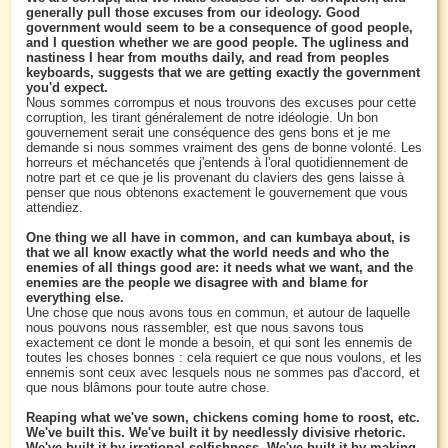
generally pull those excuses from our ideology. Good
government would seem to be a consequence of good people,
and I question whether we are good people. The ugliness and
nastiness I hear from mouths daily, and read from peoples
keyboards, suggests that we are getting exactly the government
you'd expect.
Nous sommes corrompus et nous trouvons des excuses pour cette
corruption, les tirant généralement de notre idéologie. Un bon
gouvernement serait une conséquence des gens bons et je me
demande si nous sommes vraiment des gens de bonne volonté. Les
horreurs et méchancetés que j'entends à l'oral quotidiennement de
notre part et ce que je lis provenant du claviers des gens laisse à
penser que nous obtenons exactement le gouvernement que vous
attendiez.
One thing we all have in common, and can kumbaya about, is
that we all know exactly what the world needs and who the
enemies of all things good are: it needs what we want, and the
enemies are the people we disagree with and blame for
everything else.
Une chose que nous avons tous en commun, et autour de laquelle
nous pouvons nous rassembler, est que nous savons tous
exactement ce dont le monde a besoin, et qui sont les ennemis de
toutes les choses bonnes : cela requiert ce que nous voulons, et les
ennemis sont ceux avec lesquels nous ne sommes pas d'accord, et
que nous blâmons pour toute autre chose.
Reaping what we've sown, chickens coming home to roost, etc.
We've built this. We've built it by needlessly divisive rhetoric.
We've built it by irrational selfishness. We've built it by making