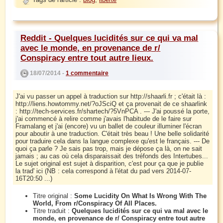
Reddit - Quelques lucidités sur ce qui va mal
avec le monde, en provenance de r/
Conspiracy entre tout autre lieux.
18/07/2014 -
1 commentaire
J'ai vu passer un appel à traduction sur http://shaarli.fr ; c'était là :
http://liens.howtommy.net/?oJSciQ et ça provenait de ce shaarlink
: http://tech-services.fr/shartech/?5VnPCA . --- J'ai poussé la porte,
j'ai commencé à relire comme j'avais l'habitude de le faire sur
Framalang et j'ai (encore) vu un ballet de couleur illuminer l'écran
pour aboutir à une traduction. C'était très beau ! Une belle solidarité
pour traduire cela dans la langue complexe qu'est le français. --- De
quoi ça parle ? Je sais pas trop, mais je dépose ça là, on ne sait
jamais ; au cas où cela disparaissait des tréfonds des Intertubes...
Le sujet original est sujet à disparition, c'est pour ça que je publie
la trad' ici (NB : cela correspond à l'état du pad vers 2014-07-
16T20:50 ...)
Titre original :
Some Lucidity On What Is Wrong With The
World, From r/Conspiracy Of All Places.
Titre traduit :
Quelques lucidités sur ce qui va mal avec le
monde, en provenance de r/ Conspiracy entre tout autre