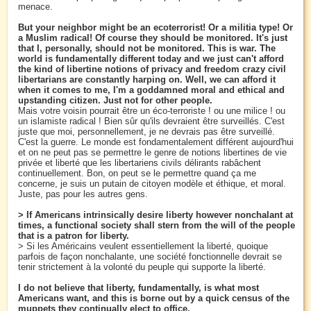
menace.
But your neighbor might be an ecoterrorist! Or a militia type! Or
a Muslim radical! Of course they should be monitored. It's just
that I, personally, should not be monitored. This is war. The
world is fundamentally different today and we just can't afford
the kind of libertine notions of privacy and freedom crazy civil
libertarians are constantly harping on. Well, we can afford it
when it comes to me, I'm a goddamned moral and ethical and
upstanding citizen. Just not for other people.
Mais votre voisin pourrait être un éco-terroriste ! ou une milice ! ou
un islamiste radical ! Bien sûr qu'ils devraient être surveillés. C'est
juste que moi, personnellement, je ne devrais pas être surveillé.
C'est la guerre. Le monde est fondamentalement différent aujourd'hui
et on ne peut pas se permettre le genre de notions libertines de vie
privée et liberté que les libertariens civils délirants rabâchent
continuellement. Bon, on peut se le permettre quand ça me
concerne, je suis un putain de citoyen modèle et éthique, et moral.
Juste, pas pour les autres gens.
> If Americans intrinsically desire liberty however nonchalant at
times, a functional society shall stern from the will of the people
that is a patron for liberty.
> Si les Américains veulent essentiellement la liberté, quoique
parfois de façon nonchalante, une société fonctionnelle devrait se
tenir strictement à la volonté du peuple qui supporte la liberté.
I do not believe that liberty, fundamentally, is what most
Americans want, and this is borne out by a quick census of the
muppets they continually elect to office.