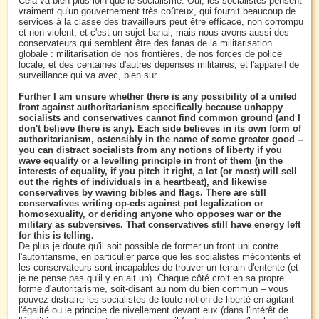
Cela va bien plus loin que le socialisme. Oui, les socialistes pensent
vraiment qu'un gouvernement très coûteux, qui fournit beaucoup de
services à la classe des travailleurs peut être efficace, non corrompu
et non-violent, et c'est un sujet banal, mais nous avons aussi des
conservateurs qui semblent être des fanas de la militarisation
globale : militarisation de nos frontières, de nos forces de police
locale, et des centaines d'autres dépenses militaires, et l'appareil de
surveillance qui va avec, bien sur.
Further I am unsure whether there is any possibility of a united
front against authoritarianism specifically because unhappy
socialists and conservatives cannot find common ground (and I
don't believe there is any). Each side believes in its own form of
authoritarianism, ostensibly in the name of some greater good --
you can distract socialists from any notions of liberty if you
wave equality or a levelling principle in front of them (in the
interests of equality, if you pitch it right, a lot (or most) will sell
out the rights of individuals in a heartbeat), and likewise
conservatives by waving bibles and flags. There are still
conservatives writing op-eds against pot legalization or
homosexuality, or deriding anyone who opposes war or the
military as subversives. That conservatives still have energy left
for this is telling.
De plus je doute qu'il soit possible de former un front uni contre
l'autoritarisme, en particulier parce que les socialistes mécontents et
les conservateurs sont incapables de trouver un terrain d'entente (et
je ne pense pas qu'il y en ait un). Chaque côté croit en sa propre
forme d'autoritarisme, soit-disant au nom du bien commun – vous
pouvez distraire les socialistes de toute notion de liberté en agitant
l'égalité ou le principe de nivellement devant eux (dans l'intérêt de