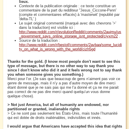
lieux.
Contexte
de la publication originale : ce texte constitue un
commentaire de la part du redditeur ''Jesus_Ciccone-Penn'
(compte et commentaires effacés) à 'masterwit' (republié par
'delta-TL' )
Le sujet original commenté (marqué avec des chevrons '>'
dans la traduction) est visible ici :
http://www.reddit.com/r/evolutionReddit/comments/2aujmu/us
_government_says_online_storage_isnt_protected/ciyxm22
.
Source
de la traduction :
http://www.reddit.com/r/bestof/comments/2avbaq/some_lucidi
ty_on_what_is_wrong_with_the_world/cizh5gd
Thanks for the gold. (I know most people don't want to see this
type of message, but there is no other way to say thank you
since I don't know who did it and it feels wrong not to say thank
you when someone gives you something.)
Merci pour l’or. (Je sais que beaucoup de gens n’aiment pas voir ce
genre de message, mais il n’y a pas d’autre moyen de dire merci
étant donné que je ne sais pas qui me l’a donné et ça ne me parait
pas correct de ne pas dire merci quand quelqu’un vous donne
quelque chose).
> Not just America, but all of humanity are endowed, nor
partitioned or granted, inalienable rights
> Ce ne sont pas seulement les États-Unis, mais toute l’humanité
qui est dotée de droits inaliénables, indivisibles et innés.
I would argue that Americans have accepted this idea that rights