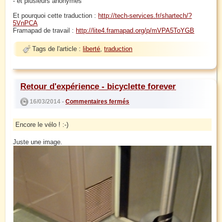
- et plusieurs anonymes
Et pourquoi cette traduction :
http://tech-services.fr/shartech/?
5VnPCA
Framapad de travail :
http://lite4.framapad.org/p/mVPA5ToYGB
Tags de l'article :
liberté
,
traduction
Retour d'expérience - bicyclette forever
16/03/2014 -
Commentaires fermés
Encore le vélo ! :-)
Juste une image.