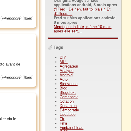
Orangina Rouge
sur
Mes
applications android, 8 mois après
@Fred : De rien, fait toi plaisir. Et
d'ailleurs…
Fred
sur
Mes applications android,
@répondre
#lien
8 mois après
Merci pour la liste, même 10 mois
après elle sert…
Tags
DIY
MUL
hoto avant de
Agrégateur
Analyse
Android
@répondre
#lien
Auto
Bienvenue
Blog
Blogotext
Comeback
Cotation
Decathlon
Démocratie
Escalade
Ffr
ler via le
Film
Fontainebleau