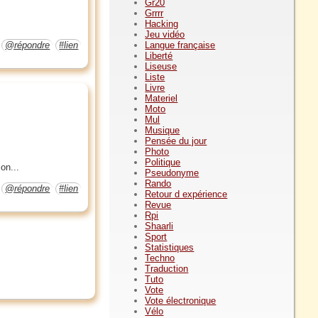
Gr20
Grrrr
Hacking
Jeu vidéo
Langue française
@répondre
#lien
Liberté
Liseuse
Liste
Livre
Materiel
Moto
Mul
Musique
Pensée du jour
Photo
Politique
on...
Pseudonyme
Rando
@répondre
#lien
Retour d expérience
Revue
Rpi
Shaarli
Sport
Statistiques
Techno
Traduction
Tuto
Vote
Vote électronique
Vélo