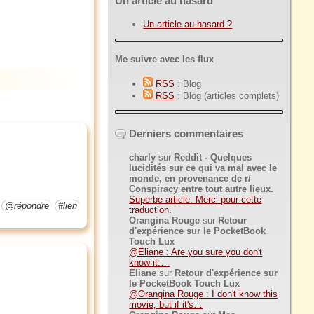
Un article au hasard
Un article au hasard ?
Me suivre avec les flux
RSS
: Blog
RSS
: Blog (articles complets)
Derniers commentaires
charly
sur
Reddit - Quelques
lucidités sur ce qui va mal avec le
monde, en provenance de r/
Conspiracy entre tout autre lieux.
Superbe article. Merci pour cette
@répondre
#lien
traduction.
Orangina Rouge
sur
Retour
d'expérience sur le PocketBook
Touch Lux
@Eliane : Are you sure you don't
know it:…
Eliane
sur
Retour d'expérience sur
le PocketBook Touch Lux
@Orangina Rouge : I don't know this
movie, but if it's…