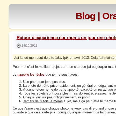
Blog | O
Retour d'expérience sur mon « un jour une phot
24/10/2013
J'ai lancé mon bout de site 1day1pix en avril 2013. Cela fait maintenan
Pour moi c'est le meilleur projet sur mon site que j'ai eu jusqu'à main
Je
rappelle les règles
que je me suis fixées.
Une photo par jour
, pas plus.
La photo doit être
prise rapidement
, en général en dégainant
Aucune retouche
ne doit être apporté, excepté un recadrage po
Tous les sujets sont possibles, mais doivent être assez
neutr
Chaque jour n'a
pas obligatoirement
sa photo.
Jamais deux fois le même
sujet, mais ça peut être le même li
Ce que j'aime c'est que chaque photo ne veux pas dire grand chose p
où est-ce que cela a été pris, pourquoi, à quel moment de la journée,