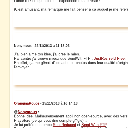
Lance toi ! Le quotidien et l'expérience fera le reste !
(C'est amusant, ma remarque me fait penser à ça auquel je me réfèr
Nonymous - 25/11/2013 à 11:18:03
J'ai bien aimé ton idée, j'ai créé le mien.
Par contre j'ai trouvé mieux que SendWithFTP :
JustResizeIt! Free
.
En effet, ça me gênait d'uploader les photos dans leur qualité d'origine
l'envoyer.
OranginaRouge
- 25/11/2013 à 16:14:13
@
Nonymous
:
Bonne idée. Malheureusement appli non open-source, avec des version
PlayStore (ce qui veut dire compte g**gle)...
Je lui préfère le combo
SendReduced
et
Send With FTP
.