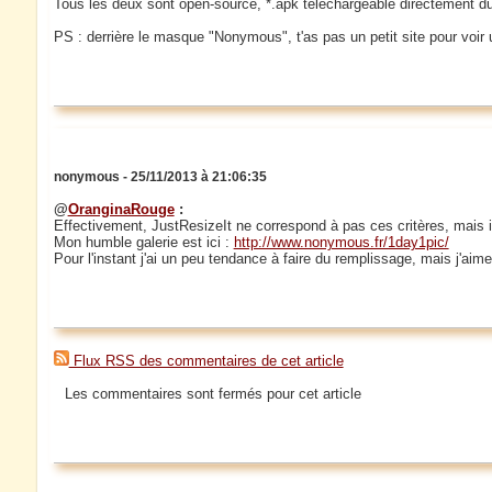
Tous les deux sont open-source, *.apk téléchargeable directement du w
PS : derrière le masque "Nonymous", t'as pas un petit site pour voir 
nonymous - 25/11/2013 à 21:06:35
@
OranginaRouge
:
Effectivement, JustResizeIt ne correspond à pas ces critères, mais il 
Mon humble galerie est ici :
http://www.nonymous.fr/1day1pic/
Pour l'instant j'ai un peu tendance à faire du remplissage, mais j'aime
Flux RSS des commentaires de cet article
Les commentaires sont fermés pour cet article