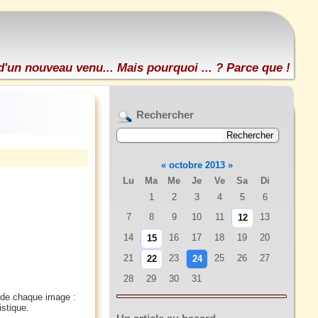
d'un nouveau venu... Mais pourquoi ... ? Parce que !
Rechercher
«
octobre 2013
»
Lu
Ma
Me
Je
Ve
Sa
Di
1
2
3
4
5
6
7
8
9
10
11
13
12
14
16
17
18
19
20
15
21
23
25
26
27
22
24
28
29
30
31
r de chaque image :
istique.