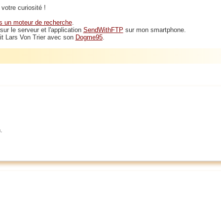
votre curiosité !
s un moteur de recherche
.
ur le serveur et l'application
SendWithFTP
sur mon smartphone.
ait Lars Von Trier avec son
Dogme95
.
.