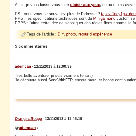
Allez, je vous laisse vous faire
plaisir aux yeux
,
ou au moins aviver 
PS : vous vous ne souvenez plus de l'adresse ?
tapez 1day1pix dan
PPS : les spécifications techniques sont du
Minigal nano
customisé s
PPPS : j'aime cette idée de s'appliquer des règles fixes comme l'a f
Tags de l'article :
DIY
,
photo
,
retour d expérience
5 commentaires
ademcan
- 12/11/2013 à 12:00:39
Très belle aventure, je suis vraiment tenté :)
Je découvre aussi SendWithFTP, encore merci et bonne continuation
OranginaRouge
- 13/11/2013 à 11:45:19
@
ademcan
: