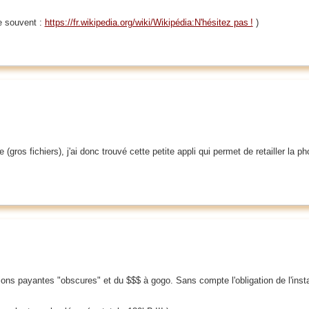
e souvent :
https://fr.wikipedia.org/wiki/Wikipédia:N'hésitez pas !
)
 (gros fichiers), j'ai donc trouvé cette petite appli qui permet de retailler la p
s payantes "obscures" et du $$$ à gogo. Sans compte l'obligation de l'instal