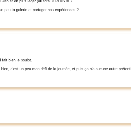
eb et en plus léger (au total <130kB !!! ).
un peu ta galerie et partager nos expériences ?
fait bien le boulot.
 bien, c'est un peu mon défi de la journée, et puis ça n'a aucune autre prétenti