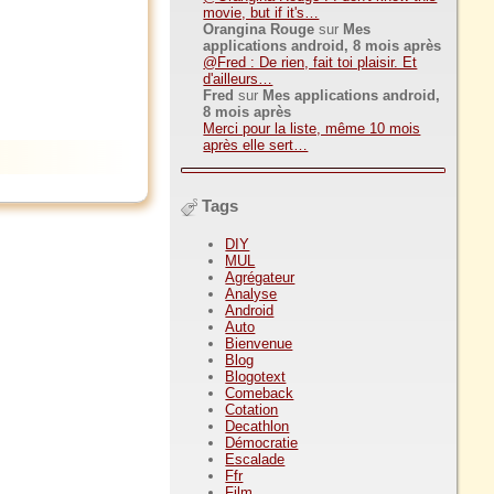
movie, but if it's…
Orangina Rouge
sur
Mes
applications android, 8 mois après
@Fred : De rien, fait toi plaisir. Et
d'ailleurs…
Fred
sur
Mes applications android,
8 mois après
Merci pour la liste, même 10 mois
après elle sert…
Tags
DIY
MUL
Agrégateur
Analyse
Android
Auto
Bienvenue
Blog
Blogotext
Comeback
Cotation
Decathlon
Démocratie
Escalade
Ffr
Film