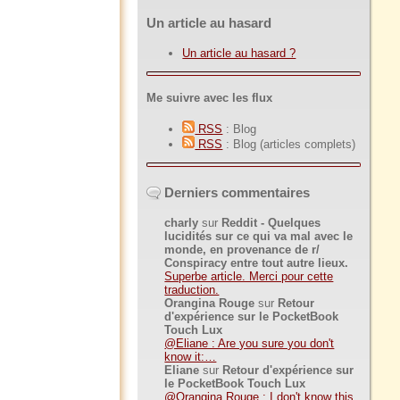
Un article au hasard
Un article au hasard ?
Me suivre avec les flux
RSS
: Blog
RSS
: Blog (articles complets)
Derniers commentaires
charly
sur
Reddit - Quelques
lucidités sur ce qui va mal avec le
monde, en provenance de r/
Conspiracy entre tout autre lieux.
Superbe article. Merci pour cette
traduction.
Orangina Rouge
sur
Retour
d'expérience sur le PocketBook
Touch Lux
@Eliane : Are you sure you don't
know it:…
Eliane
sur
Retour d'expérience sur
le PocketBook Touch Lux
@Orangina Rouge : I don't know this