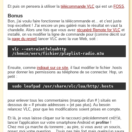
Et puis on pensera à utiliser la
télécommande VLC
qui est un
FOSS
.
Bonus
Bon, j'ai voulu faire fonctionner la télécommande et... et c'est juste
trop excellent ! J'ai encore un peu galéré mais le résultat en vaut la
chandelle. Alors une fois que vous avez
récupéré Remote for VLC
et
installé, on va modifier la ligne de commande pour (comme décrit sur
la
page du projet
) lancer VLC avec la vue Web, soit :
vlc --extraintf=luahttp 
/chemin/vers/fichier/playlist-radio.m3u
Ensuite, comme
indiqué sur ce site
, il faut modifier le fichier .hosts
pour donner les permissions au téléphone de se connecter. Hop, un
petit :
sudo leafpad /usr/share/vlc/lua/http/.hosts
pour enlever tous les commentaires (marqués d'un # ) situés en
dessous de « # private addresses » (et pas plus). Au besoin
relancez VLC, pour que les modifications soient prises en compte.
Et là, je vous laisse cliquer sur le raccourci précédemment créé,
lancer l'application sur votre smartphone Android et
profiter
!
Chez moi ça marche du tonnerre ; au pire, si vous avez un soucis,
posez moi votre question... J'suis pas très fort mais quelqu'un saura