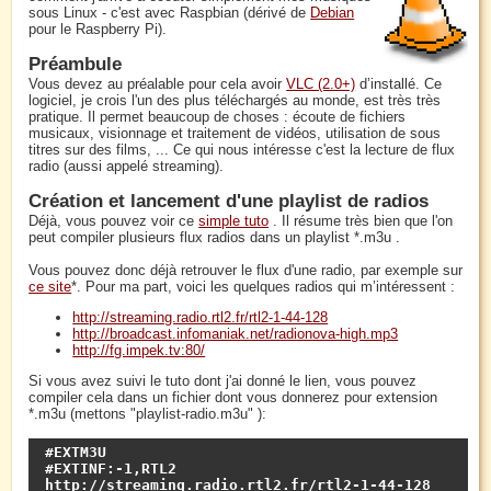
sous Linux - c'est avec Raspbian (dérivé de
Debian
pour le Raspberry Pi).
Préambule
Vous devez au préalable pour cela avoir
VLC (2.0+)
d’installé. Ce
logiciel, je crois l'un des plus téléchargés au monde, est très très
pratique. Il permet beaucoup de choses : écoute de fichiers
musicaux, visionnage et traitement de vidéos, utilisation de sous
titres sur des films, ... Ce qui nous intéresse c'est la lecture de flux
radio (aussi appelé streaming).
Création et lancement d'une playlist de radios
Déjà, vous pouvez voir ce
simple tuto
. Il résume très bien que l'on
peut compiler plusieurs flux radios dans un playlist *.m3u .
Vous pouvez donc déjà retrouver le flux d'une radio, par exemple sur
ce site
*. Pour ma part, voici les quelques radios qui m’intéressent :
http://streaming.radio.rtl2.fr/rtl2-1-44-128
http://broadcast.infomaniak.net/radionova-high.mp3
http://fg.impek.tv:80/
Si vous avez suivi le tuto dont j'ai donné le lien, vous pouvez
compiler cela dans un fichier dont vous donnerez pour extension
*.m3u (mettons "playlist-radio.m3u" ):
#EXTM3U

#EXTINF:-1,RTL2

http://streaming.radio.rtl2.fr/rtl2-1-44-128
