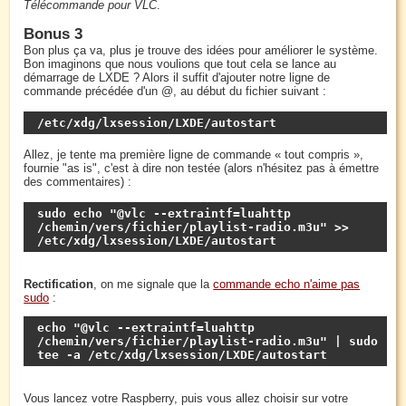
Télécommande pour VLC
.
Bonus 3
Bon plus ça va, plus je trouve des idées pour améliorer le système.
Bon imaginons que nous voulions que tout cela se lance au
démarrage de LXDE ? Alors il suffit d'ajouter notre ligne de
commande précédée d'un @, au début du fichier suivant :
/etc/xdg/lxsession/LXDE/autostart
Allez, je tente ma première ligne de commande « tout compris »,
fournie "as is", c'est à dire non testée (alors n'hésitez pas à émettre
des commentaires) :
sudo echo "@vlc --extraintf=luahttp 
/chemin/vers/fichier/playlist-radio.m3u" >> 
/etc/xdg/lxsession/LXDE/autostart
Rectification
, on me signale que la
commande echo n'aime pas
sudo
:
echo "@vlc --extraintf=luahttp 
/chemin/vers/fichier/playlist-radio.m3u" | sudo 
tee -a /etc/xdg/lxsession/LXDE/autostart
Vous lancez votre Raspberry, puis vous allez choisir sur votre