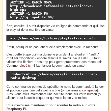
#EXTINF:-1,RADIO NOVA

http://broadcast.infomaniak.net/radionova-
high.mp3

#EXTINF:-1,RADIO FG

http://fg.impek.tv:80/
Bon, ensuite, il suffit d'appeler vlc en ligne de commande et qu'il lise
la playlist de la manière suivante :
vlc /chemin/vers/fichier/playlist-radio.m3u
Enfin, pourquoi ne pas lancer cela simplement avec un raccourci ?
C'est cette étape qui m'a donne le plus de fil a retordre. Il "suffit"
d'utiliser 'lxshortcut' - encore fallait-il le savoir. Sous LXDE, il faut
utiliser des fichiers *.desktop pour gérer proprement ses raccourcis.
Comme
relevé ici
, il faut lancer la commande suivante :
lxshortcut -o /chemin/vers/fichier/launcher-
radio.desktop
Cette commande permet de spécifier le nom, la commande à lancer
et pourquoi pas une belle petite icône (on pensera a
iconspedia
).
Ainsi vous avez maintenant une zoli tite icône sur votre bureau (ou
ailleurs) sur laquelle cliquer et qui vous lance vos radios.
Plus d'excuses maintenant pour écouter la radio sur votre
Raspberry Pi.