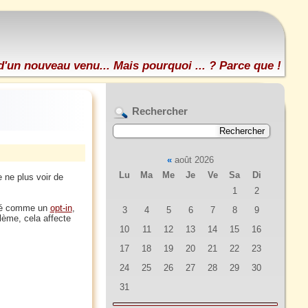
d'un nouveau venu... Mais pourquoi ... ? Parce que !
Rechercher
«
août 2026
Lu
Ma
Me
Je
Ve
Sa
Di
 ne plus voir de
1
2
onné comme un
opt-in
,
3
4
5
6
7
8
9
blème, cela affecte
10
11
12
13
14
15
16
17
18
19
20
21
22
23
24
25
26
27
28
29
30
31