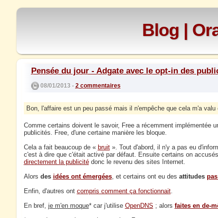
Blog | O
Pensée du jour - Adgate avec le opt-in des publi
08/01/2013 -
2 commentaires
Bon, l'affaire est un peu passé mais il n'empêche que cela m'a valu 
Comme certains doivent le savoir, Free a récemment implémentée une n
publicités. Free, d'une certaine manière les bloque.
Cela a fait beaucoup de «
bruit
». Tout d'abord, il n'y a pas eu d'info
c'est à dire que c'était activé par défaut. Ensuite certains on accus
directement la publicité
donc le revenu des sites Internet.
Alors
des
idées ont émergées
, et certains ont eu des
attitudes
pas
Enfin, d'autres ont
compris comment ça fonctionnait
.
En bref,
je m'en moque
* car j'utilise
OpenDNS
; alors
faites en de-