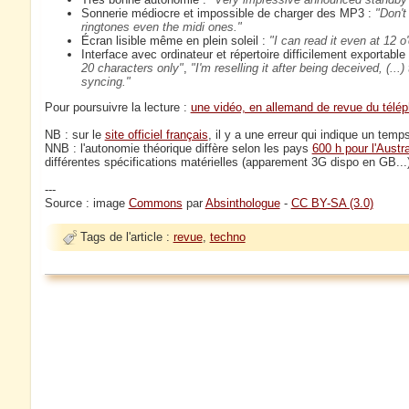
Sonnerie médiocre et impossible de charger des MP3 :
Don't
ringtones even the midi ones.
Écran lisible même en plein soleil :
I can read it even at 12 o
Interface avec ordinateur et répertoire difficilement exportable e
20 characters only
,
I'm reselling it after being deceived, (.
syncing.
Pour poursuivre la lecture :
une vidéo, en allemand de revue du télé
NB : sur le
site officiel français
, il y a une erreur qui indique un temp
NNB : l'autonomie théorique diffère selon les pays
600 h pour l'Austra
différentes spécifications matérielles (apparement 3G dispo en GB...
---
Source : image
Commons
par
Absinthologue
-
CC BY-SA (3.0)
Tags de l'article :
revue
,
techno