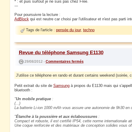
* : et puis surtout je ne suis pas chez Free.
---
Pour poursuivre la lecture :
AdBlock
qui est neutre car choisi par l'utilisateur et n'est pas parti i
Tags de l'article :
pensée du jour
,
techno
Revue du téléphone Samsung E1130
29/08/2012 -
Commentaires fermés
J'utilise ce téléphone en rando et durant certains weekend (soirée, co
Petit extrait du site de
Samsung
à propos du E1130 mais qui s'appel
bluetooth :
Un mobile pratique
:
(...)
La batterie Li-ion 1000 mAh vous assure une autonomie de 9h30 en 
Étanche à la poussière et aux éclaboussures
:
Compact et robuste, il est certifié IP54, cette norme internationale at
Une coque renforcée et des matériaux de conception solides vous offre