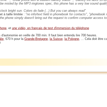
 be misled by the MP3 ringtones spec, this phone has a very low sound quali
'clock bright sun. Colors do fade (...) But you can always read
t à taille limitée :
no info/text field in phonebook for contacts
,
phonebook n
..) the phone simply doesn't bring out the request to confirm computer access to
phone
, et
une vidéo, en français de test d'immersion du téléphone
s d'autonomie en veille de 700 min. Il faut bien entendu lire 700 heures.
lie
, 670 h pour la
Grande-Bretagne
,
la Suisse
,
la Pologne
, ... Cela doit être c
)