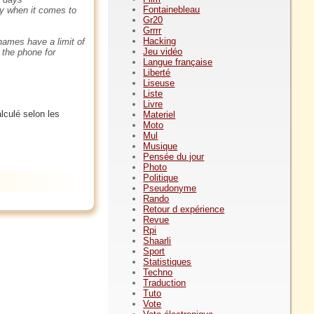
Fontainebleau
ty when it comes to
Gr20
Grrrr
Hacking
ames have a limit of
Jeu vidéo
 the phone for
Langue française
Liberté
Liseuse
Liste
Livre
alculé selon les
Materiel
Moto
Mul
Musique
Pensée du jour
Photo
Politique
Pseudonyme
Rando
Retour d expérience
Revue
Rpi
Shaarli
Sport
Statistiques
Techno
Traduction
Tuto
Vote