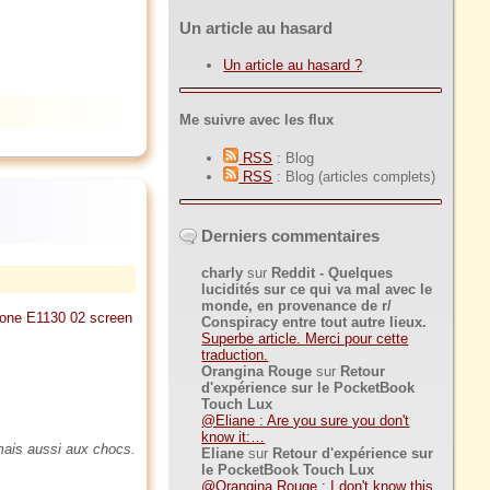
Un article au hasard
Un article au hasard ?
Me suivre avec les flux
RSS
: Blog
RSS
: Blog (articles complets)
Derniers commentaires
charly
sur
Reddit - Quelques
lucidités sur ce qui va mal avec le
monde, en provenance de r/
Conspiracy entre tout autre lieux.
Superbe article. Merci pour cette
traduction.
Orangina Rouge
sur
Retour
d'expérience sur le PocketBook
Touch Lux
@Eliane : Are you sure you don't
know it:…
e mais aussi aux chocs.
Eliane
sur
Retour d'expérience sur
le PocketBook Touch Lux
@Orangina Rouge : I don't know this