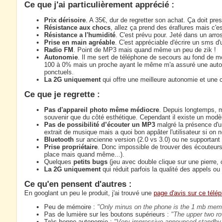
Ce que j'ai particulièrement apprécié :
Prix dérisoire
. A 35€, dur de regretter son achat. Ça doit pres
Résistance aux chocs
, allez ça prend des éraflures mais c'es
Résistance a l'humidité
. C'est prévu pour. Jeté dans un arros
Prise en main agréable
. C'est appréciable d'écrire un sms d
Radio FM
. Point de MP3 mais quand même un peu de zik !
Autonomie
. Il me sert de téléphone de secours au fond de 
100 à 0% mais un proche ayant le même m'a assuré une auto
ponctuels.
La 2G uniquement
qui offre une meilleure autonomie et une 
Ce que je regrette :
Pas d'appareil photo même médiocre
. Depuis longtemps, m
souvenir que du côté esthétique. Cependant il existe un mod
Pas de possibilité d’écouter un MP3
malgré la présence d'u
extrait de musique mais a quoi bon appâter l'utilisateur si on ne
Bluetooth
sur ancienne version (2.0 vs 3.0) ou ne supportant 
Prise propriétaire
. Donc impossible de trouver des écouteurs 
place mais quand même...).
Quelques
petits bugs
(jeu avec double clique sur une pierre, 
La 2G uniquement
qui réduit parfois la qualité des appels ou 
Ce qu'en pensent d'autres :
En googlant un peu le produit, j'ai trouvé une
page d'avis sur ce télé
Peu de mémoire :
Only minus on the phone is the 1 mb mem
Pas de lumière sur les boutons supérieurs :
The upper two row
Très bonne autonomie :
Very impressive announced standby