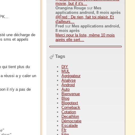
movie, but if it's…
Orangina Rouge
sur
Mes
applications android, 8 mois après
PK...
@Fred : De rien, fait toi plaisir. Et
d'ailleurs…
Fred
sur
Mes applications android,
8 mois après
testé une décharge de
Merci pour la liste, même 10 mois
es sms et appels
après elle sert…
Tags
DIY
qui tient plus du
MUL
Agrégateur
 réussi a y caler un
Analyse
Android
Auto
on il n'y a pas de
Bienvenue
Blog
Blogotext
Comeback
Cotation
Decathlon
Démocratie
Escalade
Ffr
ce
Film
2 days