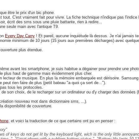
que être le prix d'un bic phone.
t tout. C'est vraiment fait pour vivre. La fiche technique n'indique pas l'indice 
oir, écrit des sms sous une pluie battante, rien à redire...
'une seule main avec l'antique T9.
mon
Every Day Carry
! Et pareil, aucune inquiétude là dessus. Je n'ai jamais 
nomie minimum de 10 jours (15 jours aux premières décharges) avec quelqu
couverture plus étendue.
ême avant les smartphone, je suis habitue a dégainer pour prendre une photo 
èle plus haut de gamme mais évidemment plus cher.
n lecteur de musique. En plus la mémoire embarquée est dérisoire. Samsung a
 peut rien faire de plus (petit bateau "a quoi ça sert de...").
pas tous les protocoles.
de son choix, de le recharger sur un ordinateur ou d'y charger des données (b
création nouveau mot dans dictionnaire sms, ...).
la disponibilité de couverture.
phone
, et voici la traduction de ce que certains ont pu en penser :
ory
s of keys do not get lit by the keyboard light, wich is the only little annoyan
 time.
,
Great phone with a subliem battery status
,
Battery life lasts 10-1