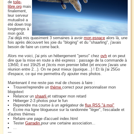
de
toile-
libre.org
mais
finalement,
leur serveur
mutualisé a
été down trop
longtemps à
mon goût.
J'ai déjà mis quasiment 3 semaines à avoir
mon espace
alors là, une
fois après découvert les joie du "bloging" et du "shaarling", j'avais
besoin de faire un come back.
Alors me voici, j'ai pris un hébergement "perso" chez
ovh
et on peut
dire que la mise en route a été express : passage de la commande à
13h50, il est 15h25 et j'écris mon premier billet (et encore j'avais une
réunion entre 2...). On ne peut mieux (quoique...) ! Et là j'ai 25Go
d'espace, ce qui me permettra d'y ajouter mes photos.
Maintenant il me reste pas mal de choses à faire :
Trouver/reprendre un
thème
correct pour personnaliser mon
blogotext
Relancer un
shaarli
et rattraper mon retard
Héberger 2-3 photos pour le fun
Reprendre ma course à un agrégateur de
flux RSS "à moi"
Écrire ma ligne blogueuse sur la randonnée "léger", l'escalade et
d'autres thèmes
Refaire une page d'accueil index.html
Tester
Garradin
pour une certaine association...
...
---