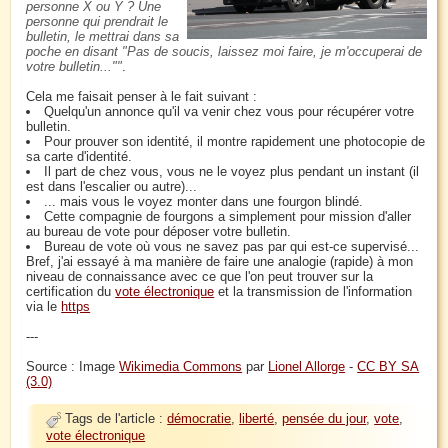
personne X ou Y ? Une
personne qui prendrait le
bulletin, le mettrai dans sa
poche en disant "Pas de soucis, laissez moi faire, je m'occuperai de
votre bulletin..."
.
Cela me faisait penser à le fait suivant :
Quelqu'un annonce qu'il va venir chez vous pour récupérer votre
bulletin.
Pour prouver son identité, il montre rapidement une photocopie de
sa carte d'identité.
Il part de chez vous, vous ne le voyez plus pendant un instant (il
est dans l'escalier ou autre)...
... mais vous le voyez monter dans une fourgon blindé.
Cette compagnie de fourgons a simplement pour mission d'aller
au bureau de vote pour déposer votre bulletin.
Bureau de vote où vous ne savez pas par qui est-ce supervisé...
Bref, j'ai essayé à ma manière de faire une analogie (rapide) à mon
niveau de connaissance avec ce que l'on peut trouver sur la
certification du
vote électronique
et la transmission de l'information
via le
https
---
Source : Image
Wikimedia Commons
par
Lionel Allorge
-
CC BY SA
(3.0)
Tags de l'article :
démocratie
,
liberté
,
pensée du jour
,
vote
,
vote électronique