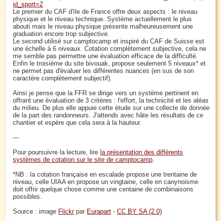
id_sport=2
Le premier du CAF d'ïle de France offre deux aspects : le niveau
physique et le niveau technique. Système actuellement le plus
abouti mais le niveau physique présente malheureusement une
graduation encore trop subjective.
Le second utilisé sur camptocamp et inspiré du CAF de Suisse est
une échelle à 6 niveaux. Cotation complètement subjective, cela ne
me semble pas permettre une évaluation efficace de la difficulté.
Enfin le troisième du site bivouak, propose seulement 5 niveaux* et
ne permet pas d'évaluer les différentes nuances (en sus de son
caractère complètement subjectif).
Ainsi je pense que la FFR se dirige vers un système pertinent en
offrant une évaluation de 3 critères : l'effort, la technicité et les aléas
du milieu. De plus elle appuie cette étude sur une collecte de donnée
de la part des randonneurs. J'attends avec hâte les résultats de ce
chantier et espère que cela sera à la hauteur.
---
Pour poursuivre la lecture, lire
la présentation des différents
systèmes de cotation sur le site de camptocamp
.
*NB : la cotation française en escalade propose une trentaine de
niveau, celle UIAA en propose un vingtaine, celle en canynoisme
doit offrir quelque chose comme une centaine de combinaisons
possibles.
Source : image
Flickr
par
Eurapart
-
CC BY SA (2.0)