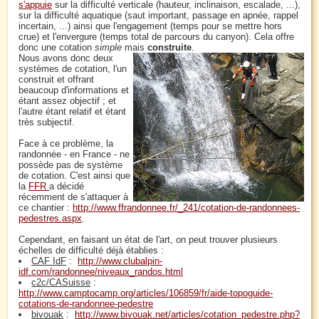
s'appuie
sur la difficulté verticale (hauteur, inclinaison, escalade, ...),
sur la difficulté aquatique (saut important, passage en apnée, rappel
incertain, ...) ainsi que l'engagement (temps pour se mettre hors
crue) et l'envergure (temps total de parcours du canyon). Cela offre
donc une cotation
simple
mais
construite
.
Nous avons donc deux
systèmes de cotation, l'un
construit et offrant
beaucoup d'informations et
étant assez objectif ; et
l'autre étant relatif et étant
très subjectif.
Face à ce problème, la
randonnée - en France - ne
possède pas de système
de cotation. C'est ainsi que
la
FFR
a décidé
récemment de s'attaquer à
ce chantier :
http://www.ffrandonnee.fr/_241/cotation-de-randonnees-
pedestres.aspx
.
Cependant, en faisant un état de l'art, on peut trouver plusieurs
échelles de difficulté déjà établies :
CAF IdF
:
http://www.clubalpin-
idf.com/randonnee/niveaux_randos.html
c2c/CASuisse
:
http://www.camptocamp.org/articles/106859/fr/aide-topoguide-
cotations-de-randonnee-pedestre
bivouak
:
http://www.bivouak.net/articles/cotation_pedestre.php?